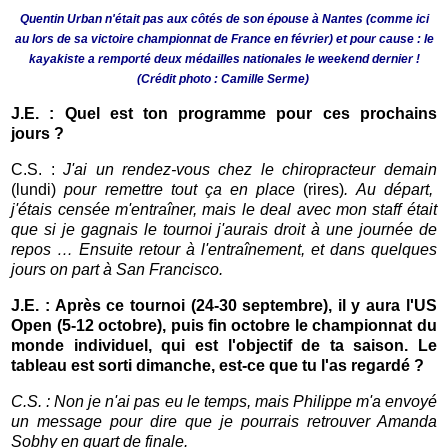
Quentin Urban n'était pas aux côtés de son épouse à Nantes (comme ici
au lors de sa victoire championnat de France en février) et pour cause : le
kayakiste a remporté deux médailles nationales le weekend dernier !
(Crédit photo : Camille Serme)
J.E. : Quel est ton programme pour ces prochains
jours ?
C.S. :
J'ai un rendez-vous chez le chiropracteur demain
(lundi)
pour remettre tout ça en place
(rires)
. Au départ,
j'étais censée m'entraîner, mais le deal avec mon staff était
que si je gagnais le tournoi j'aurais droit à une journée de
repos … Ensuite retour à l'entraînement, et dans quelques
jours on part à San Francisco.
J.E. : Après ce tournoi (24-30 septembre), il y aura l'US
Open (5-12 octobre), puis fin octobre le championnat du
monde individuel, qui est l'objectif de ta saison. Le
tableau est sorti dimanche, est-ce que tu l'as regardé ?
C.S. : Non je n'ai pas eu le temps, mais Philippe m'a envoyé
un message pour dire que je pourrais retrouver Amanda
Sobhy en quart de finale.