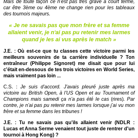
Mais de toute façon ce n'est pas très grave à court terme,
car être 3ème ou 4ème ne change rien pour les tableaux
des tournois majeurs.
« Je ne savais pas que mon frère et sa femme
allaient venir, je n'ai pas pu retenir mes larmes
quand je les ai vus après le match »
J.E. : Où est-ce que tu classes cette victoire parmi les
meilleurs souvenirs de ta carrière individuelle ? Ton
entraîneur (Philippe Signoret) me disait que pour lui
c'était en-dessous de tes trois victoires en World Series,
mais vraiment pas loin ...
C.S. :
Je suis d'accord. J'avais pleuré juste après ma
victoire au British Open, à l'US Open et au Tournament of
Champions mais samedi ça n'a pas été le cas
(rires)
. Par
contre, je n'ai pas pu retenir mes larmes lorsque j'ai vu mon
frère et sa femme dans les tribunes !
J.E. : Tu ne savais pas qu'ils allaient venir (NDLR :
Lucas et Anna Serme venaient tout juste de rentrer d'un
tournoi à Hong Kong) ?