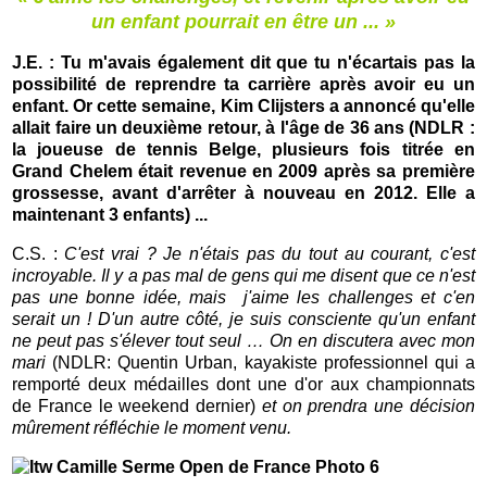
un enfant pourrait en être un ... »
J.E. : Tu m'avais également dit que tu n'écartais pas la
possibilité de reprendre ta carrière après avoir eu un
enfant. Or cette semaine, Kim Clijsters a annoncé qu'elle
allait faire un deuxième retour, à l'âge de 36 ans (NDLR :
la joueuse de tennis Belge, plusieurs fois titrée en
Grand Chelem était revenue en 2009 après sa première
grossesse, avant d'arrêter à nouveau en 2012. Elle a
maintenant 3 enfants) ...
C.S. :
C'est vrai ? Je n'étais pas du tout au courant, c'est
incroyable. Il y a pas mal de gens qui me disent que ce n'est
pas une bonne idée, mais j'aime les challenges et c'en
serait un ! D'un autre côté, je suis consciente qu'un enfant
ne peut pas s'élever tout seul … On en discutera avec mon
mari
(NDLR: Quentin Urban, kayakiste professionnel qui a
remporté deux médailles dont une d'or aux championnats
de France le weekend dernier)
et on prendra une décision
mûrement réfléchie le moment venu.