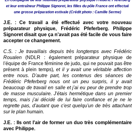
En compagnie de leur nouveau préparateur physique Frédéric Pfeferberg
et leur entraîneur Philippe Signoret, les filles du pôle France ont effectué
une grosse préparation estivale (Crédit photo : Camille Serme)
J.E.
: Ce travail a été effectué avec votre nouveau
préparateur physique,
Frédéric Pfeferberg. Philippe
Signoret disait
que ça n'avait pas été facile de vous faire
accepter ce changement.
C.S. : Je travaillais depuis très longtemps avec Frédéric
Roualen
(NDLR : également préparateur physique de
l'équipe de France féminine de judo, qui ne pouvait pas être
présent à plein temps)
, et il y avait une véritable affection
entre nous. D'autre part, les contenus des séances de
Frédéric Pfeferberg
nous ont un peu surpris, il y avait
beaucoup de travail en salle et j'ai eu peur de prendre trop
de masse musculaire. J'étais hermétique dans un premier
temps, mais j'ai décidé de lui faire confiance et je ne le
regrette pas, d'autant que c'est quelqu'un de très attachant
sur le plan humain.
J.E. : Ils ont l'air de former un duo très complémentaire
avec Philippe.