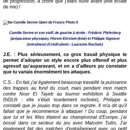
de progression, à croire que j'étais nulle avant
(elle éclate
de rire)
!
Camille Serme et son staff, de gauche à droite :
Frédéric Pfeferberg
(préparateur physique), Florent Ehrstein (kiné) et Philippe Signoret
(entraîneur)
(Crédit photo : Lauranne Rochais)
J.E. : Plus sérieusement, ce gros travail physique te
permet d'adopter un style encore plus offensif et plus
agressif qu'auparavant, et on a d'ailleurs pu constater
que tu variais énormément tes attaques.
C.S. :
En fait, j'ai également beaucoup travaillé la puissance
des frappes au fond du court, mais pendant mon match
contre Nour El Tayeb au tournoi exhibition à Seattle
(NDLR : elle s'était lourdement inclinée)
, Philippe a
constaté que je jouais trop dans ce registre. Il m'a dit qu'il
fallait que je recommence à attaquer ! Du coup, pendant
que lui et les filles étaient au championnat d'Europe, j'ai
bossé dans ce secteur du jeu avec Malcolm Tullis. J'ai
également fait des matches d'entraînement avec un petit