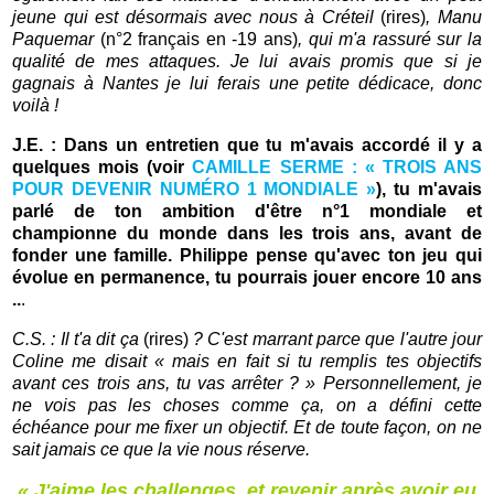
jeune qui est désormais avec nous à Créteil
(rires)
, Manu
Paquemar
(n°2 français en -19 ans)
, qui m'a rassuré sur la
qualité de mes attaques. Je lui avais promis que si je
gagnais à Nantes je lui ferais une petite dédicace, donc
voilà !
J.E. : Dans un entretien que tu m'avais accordé il y a
quelques mois
(voir
CAMILLE SERME : « TROIS ANS
POUR DEVENIR NUMÉRO 1 MONDIALE »
)
, tu m'avais
parlé de ton ambition d'être n°1 mondiale et
championne du monde dans les trois ans, avant de
fonder une famille. Philippe pense qu'avec ton jeu qui
évolue en permanence, tu pourrais jouer encore 10 ans
..
.
C.S. : Il t'a dit ça
(rires)
? C'est marrant parce que l'autre jour
Coline me disait « mais en fait si tu remplis tes objectifs
avant ces trois ans, tu vas arrêter ? » Personnellement, je
ne vois pas les choses comme ça, on a défini cette
échéance pour me fixer un objectif. Et de toute façon, on ne
sait jamais ce que la vie nous réserve.
« J'aime les challenges, et revenir après avoir eu