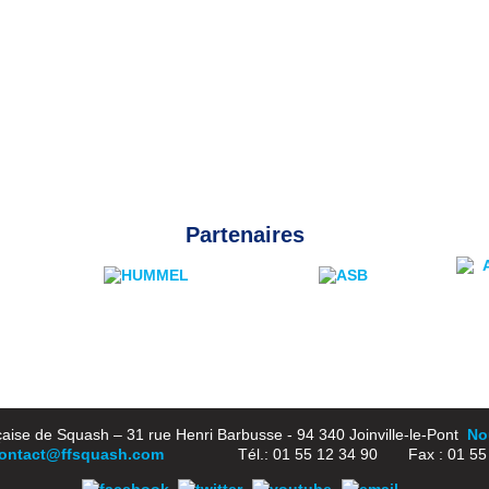
Partenaires
aise de Squash – 31 rue Henri Barbusse - 94 340 Joinville-le-Pont
Nou
ontact@ffsquash.com
Tél.: 01 55 12 34 90 Fax : 01 55 1