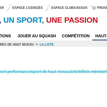
ER
ESPACE LICENCIÉS
ESPACE CLUBS/ASSOS
PROS
,
UN SPORT,
UNE PASSION
TIONS
JOUER AU SQUASH
COMPÉTITION
HAUT
>
RES DE HAUT NIVEAU
LA LISTE
ort-performance/sport-de-haut-niveau/article/liste-ministeri