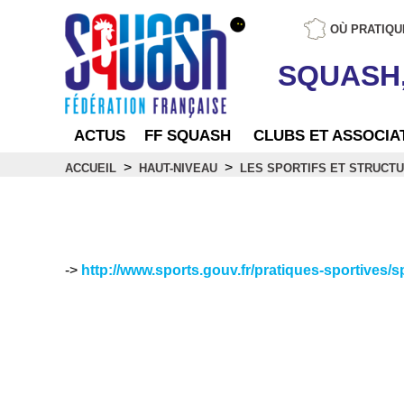
OÙ PRATIQU
SQUASH
ACTUS
FF SQUASH
CLUBS ET ASSOCIA
>
>
ACCUEIL
HAUT-NIVEAU
LES SPORTIFS ET STRUCTU
LISTE MINISTÉRIELLE
->
http://www.sports.gouv.fr/pratiques-sportives/sp