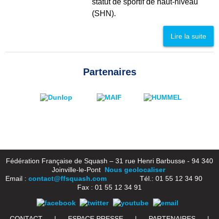
statut de sportif de haut-niveau
(SHN).
Lire la suite
Partenaires
Fédération Française de Squash – 31 rue Henri Barbusse - 94 340
Joinville-le-Pont
Nous geolocaliser
Email :
contact@ffsquash.com
Tél.: 01 55 12 34 90
Fax : 01 55 12 34 91
CONTACT
|
ESPACE PRESSE
|
PARTENAIRES
|