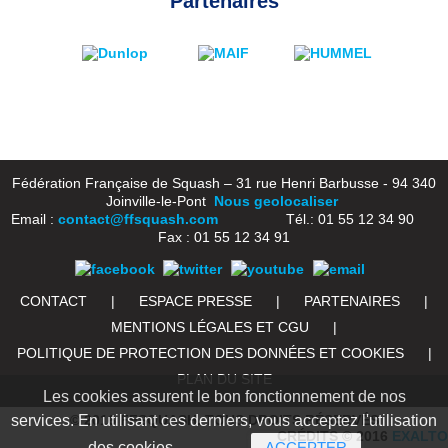
Partenaires
Fédération Française de Squash – 31 rue Henri Barbusse - 94 340
Joinville-le-Pont
Nous geolocaliser
Email :
contact@ffsquash.com
Tél.: 01 55 12 34 90
Fax : 01 55 12 34 91
CONTACT
|
ESPACE PRESSE
|
PARTENAIRES
|
MENTIONS LÉGALES ET CGU
|
POLITIQUE DE PROTECTION DES DONNÉES ET COOKIES
|
PLAN DU SITE
Les cookies assurent le bon fonctionnement de nos
services. En utilisant ces derniers, vous acceptez l'utilisation
© 2016 FFSQUASH. TOUS DROITS RÉSERVÉS
CRÉDITS © 2016
EXALTO
des cookies.
ACCEPTER