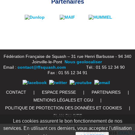
Partenaires
Fédération Française de Squash – 31 rue Henri Barbusse - 94 340
Joinville-le-Pont
Nous geolocaliser
Email :
contact@ffsquash.com
Tél.: 01 55 12 34 90
Fax : 01 55 12 34 91
CONTACT
|
ESPACE PRESSE
|
PARTENAIRES
|
MENTIONS LÉGALES ET CGU
|
POLITIQUE DE PROTECTION DES DONNÉES ET COOKIES
|
PLAN DU SITE
Les cookies assurent le bon fonctionnement de nos
© 2016 FFSQUASH. TOUS DROITS RÉSERVÉS
services. En utilisant ces derniers, vous acceptez l'utilisation
CRÉDITS © 2016
EXALTO