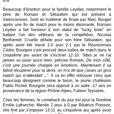
Beaucoup d'émotion pour la famille Leydier, notamment le
père de Romain et Sébastien qui est présent à
Valenciennes. Sorti en huitième de finale par Marc Bouger
après une fin de match pour le moins étonnante, Romain
Leydier a fait honneur à son statut de "lucky loser" en
battant l'un des vétérans de la compétition, Nicolas
Berthemet. Cruelle défaite pour son frère Sébastien, qui
après avoir été mené 1-0 puis 2-1 par le Réunionnais
Cédric Bourgois s'est procuré deux balles de match dans le
cinquième jeu avant de s'incliner 12-10. "
Mais je ne l'ai
jamais vu jouer aussi bien,
précise Romain.
De mon côté,
c'est une journée chargée en émotions. Maintenant il va
falloit récupérer pour la demi, on m'a dit que j'avais un gros
match qui m'attendait ...
". Il va en effet retrouver celui que
beaucoup désignent comme le favori, le jeune challésien
Pablo Richet. Bourgois sera opposé à un autre -17 ans en
provenance de la région Rhône-Alpes, Fabien Teyssere.
Chez les femmes, le comeback du jour est pour la Nordiste
Emilie Lafranche. Menée 2 jeux à 0 par Béatrice Poisson,
elle finit par s'imposer 13-11 au cinquième jeu après avoir