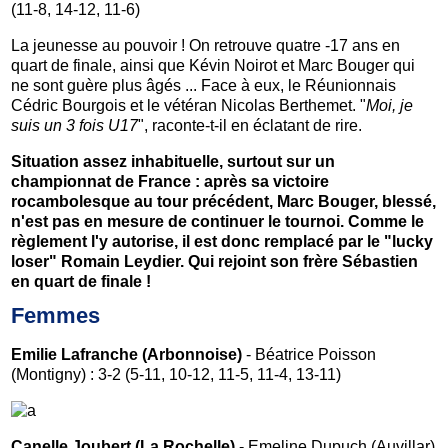
(11-8, 14-12, 11-6)
La jeunesse au pouvoir ! On retrouve quatre -17 ans en
quart de finale, ainsi que Kévin Noirot et Marc Bouger qui
ne sont guère plus âgés ... Face à eux, le Réunionnais
Cédric Bourgois et le vétéran Nicolas Berthemet. "
Moi, je
suis un 3 fois U17
", raconte-t-il en éclatant de rire.
Situation assez inhabituelle, surtout sur un
championnat de France : après sa victoire
rocambolesque au tour précédent, Marc Bouger, blessé,
n'est pas en mesure de continuer le tournoi. Comme le
règlement l'y autorise, il est donc remplacé par le "lucky
loser" Romain Leydier. Qui rejoint son frère Sébastien
en quart de finale !
Femmes
Emilie Lafranche (Arbonnoise)
- Béatrice Poisson
(Montigny) : 3-2 (5-11, 10-12, 11-5, 11-4, 13-11)
Canelle Joubert (La Rochelle)
- Emeline Dupuch (Auvillar)