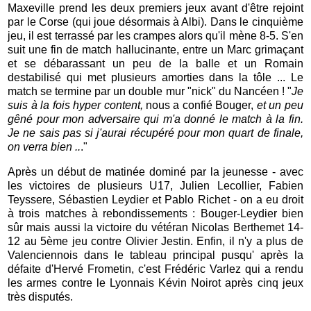
Maxeville prend les deux premiers jeux avant d'être rejoint
par le Corse (qui joue désormais à Albi). Dans le cinquième
jeu, il est terrassé par les crampes alors qu'il mène 8-5. S'en
suit une fin de match hallucinante, entre un Marc grimaçant
et se débarassant un peu de la balle et un Romain
destabilisé qui met plusieurs amorties dans la tôle ... Le
match se termine par un double mur "nick" du Nancéen ! "
Je
suis à la fois hyper content,
nous a confié Bouger,
et un peu
gêné pour mon adversaire qui m'a donné le match à la fin.
Je ne sais pas si j'aurai récupéré pour mon quart de finale,
on verra bien ..
."
Après un début de matinée dominé par la jeunesse - avec
les victoires de plusieurs U17, Julien Lecollier, Fabien
Teyssere, Sébastien Leydier et Pablo Richet - on a eu droit
à trois matches à rebondissements : Bouger-Leydier bien
sûr mais aussi la victoire du vétéran Nicolas Berthemet 14-
12 au 5ème jeu contre Olivier Jestin. Enfin, il n'y a plus de
Valenciennois dans le tableau principal pusqu' après la
défaite d'Hervé Frometin, c'est Frédéric Varlez qui a rendu
les armes contre le Lyonnais Kévin Noirot après cinq jeux
très disputés.