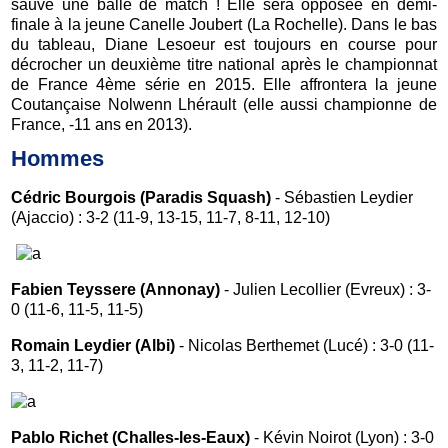
sauvé une balle de match ! Elle sera opposée en demi-
finale à la jeune Canelle Joubert (La Rochelle). Dans le bas
du tableau, Diane Lesoeur est toujours en course pour
décrocher un deuxième titre national après le championnat
de France 4ème série en 2015. Elle affrontera la jeune
Coutançaise Nolwenn Lhérault (elle aussi championne de
France, -11 ans en 2013).
Hommes
Cédric Bourgois (Paradis Squash)
- Sébastien Leydier
(Ajaccio) : 3-2 (11-9, 13-15, 11-7, 8-11, 12-10)
Fabien Teyssere (Annonay)
- Julien Lecollier (Evreux) : 3-
0 (11-6, 11-5, 11-5)
Romain Leydier (Albi)
- Nicolas Berthemet (Lucé) : 3-0 (11-
3, 11-2, 11-7)
Pablo Richet (Challes-les-Eaux)
- Kévin Noirot (Lyon) : 3-0