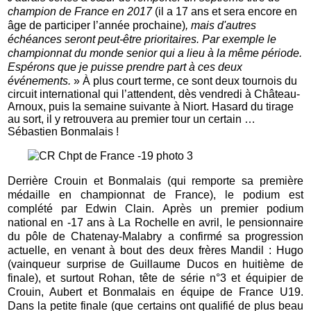
champion de France en 2017
(il a 17 ans et sera encore en
âge de participer l’année prochaine)
, mais d'autres
échéances seront peut-être prioritaires. Par exemple le
championnat du monde senior qui a lieu à la même période.
Espérons que je puisse prendre part à ces deux
événements.
» À plus court terme, ce sont deux tournois du
circuit international qui l’attendent, dès vendredi à Château-
Arnoux, puis la semaine suivante à Niort. Hasard du tirage
au sort, il y retrouvera au premier tour un certain …
Sébastien Bonmalais !
Derrière Crouin et Bonmalais (qui remporte sa première
médaille en championnat de France), le podium est
complété par Edwin Clain. Après un premier podium
national en -17 ans à La Rochelle en avril, le pensionnaire
du pôle de Chatenay-Malabry a confirmé sa progression
actuelle, en venant à bout des deux frères Mandil : Hugo
(vainqueur surprise de Guillaume Ducos en huitième de
finale), et surtout Rohan, tête de série n°3 et équipier de
Crouin, Aubert et Bonmalais en équipe de France U19.
Dans la petite finale (que certains ont qualifié de plus beau