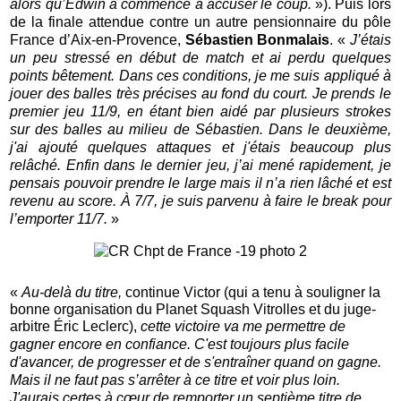
alors qu’Edwin a commencé à accuser le coup.
»). Puis lors
de la finale attendue contre un autre pensionnaire du pôle
France d’Aix-en-Provence,
Sébastien Bonmalais
. «
J’étais
un peu stressé en début de match et ai perdu quelques
points bêtement. Dans ces conditions, je me suis appliqué à
jouer des balles très précises au fond du court. Je prends le
premier jeu 11/9, en étant bien aidé par plusieurs strokes
sur des balles au milieu de Sébastien. Dans le deuxième,
j'ai ajouté quelques attaques et j'étais beaucoup plus
relâché. Enfin dans le dernier jeu, j’ai mené rapidement, je
pensais pouvoir prendre le large mais il n’a rien lâché et est
revenu au score. À 7/7, je suis parvenu à faire le break pour
l’emporter 11/7.
»
«
Au-delà du titre,
continue Victor (qui a tenu à souligner la
bonne organisation du Planet Squash Vitrolles et du juge-
arbitre Éric Leclerc),
cette victoire va me permettre de
gagner encore en confiance. C'est toujours plus facile
d'avancer, de progresser et de s'entraîner quand on gagne.
Mais il ne faut pas s’arrêter à ce titre et voir plus loin.
J'aurais certes à cœur de remporter un septième titre de