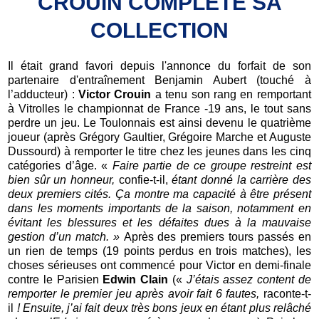
CROUIN COMPLÈTE SA
COLLECTION
Il était grand favori depuis l'annonce du forfait de son
partenaire d'entraînement Benjamin Aubert (touché à
l’adducteur) :
Victor Crouin
a tenu son rang en remportant
à Vitrolles le championnat de France -19 ans, le tout sans
perdre un jeu. Le Toulonnais est ainsi devenu le quatrième
joueur (après Grégory Gaultier, Grégoire Marche et Auguste
Dussourd) à remporter le titre chez les jeunes dans les cinq
catégories d’âge. «
Faire partie de ce groupe restreint est
bien sûr un honneur,
confie-t-il,
étant donné la carrière des
deux premiers cités. Ça montre ma capacité à être présent
dans les moments importants de la saison, notamment en
évitant les blessures et les défaites dues à la mauvaise
gestion d’un match. »
Après des premiers tours passés en
un rien de temps (19 points perdus en trois matches), les
choses sérieuses ont commencé pour Victor en demi-finale
contre le Parisien
Edwin Clain
(«
J’étais assez content de
remporter le premier jeu après avoir fait
6 fautes,
raconte-t-
il
! Ensuite, j’ai fait deux très bons jeux en étant plus relâché