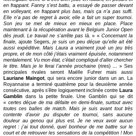
en frappant. Fanny s’est battu, a essayé de passer devant
en volleyant, en frappant plus bas, mais ça n’a pas suffi.
Elle n’a pas de regret à avoir, elle a fait un super tournoi.
Son jeu se met de mieux en mieux en place. Place
maintenant à la récupération avant le Belgium Junior Open
dès jeudi. Le travail ne s’arrête pas là.
» «
Concernant la
finale,
ajoute Segers,
je suis un peu déçue qu’elle ait été
aussi expéditive. Mais Laura a vraiment joué un jeu très
propre, et de mon côté j'étais vraiment épuisée, notamment
mentalement. Vu mon état, c'était compliqué d'aller chercher
le titre. Mais je le ferai l’année prochaine
(rires) … » Ses
principales rivales seront Maëlle Fuhrer mais aussi
Lauriane Maingot
, qui sera encore junior dans un an. La
Royannaise a terminé quatrième pour la deuxième année
consécutive, après s'être logiquement inclinée contre
Laura
Gamblin
dans la petite finale. Une Gamblin qui se dit
«
certes déçue de ma défaite en demi-finale, surtout avec
toutes ces balles de match. Mais je suis avant tout très
contente d'avoir pu disputer ce tournoi, sans aucune
douleur au genou qui plus est. Je ne veux avoir aucun
regret : j’ai tout donné, quel bonheur de me battre sur le
court et de retrouver les sensations de la compétition ! Mon