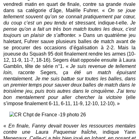
vendredi matin en quart de finale, contre sa grande rivale
dans sa catégorie d'âge, Maëlle Fuhrer. «
On se joue
tellement souvent qu’on
se connait pratiquement par cœur,
du coup c’est un peu tendu et stressant,
indique-t-elle.
Je
pense qu'on a fait un très bon match toutes les deux, c'est
toujours un plaisir de s’affronter.
» Dans un quatrième jeu
haletant, Fuhrer sauve plusieurs balles de match avant de
se procurer des occasions d’égalisation à 2-2. Mais la
joueuse du Squash 95 doit finalement rendre les armes (10-
12, 11-9, 11-7, 18-16). Segers était opposée ensuite à Laura
Gamblin, tête de série n°1. «
Je suis revenue de tellement
loin,
raconte Segers,
ça été un match épuisant
mentalement. Je me suis battue sur toutes les balles, dans
un premier temps pour sauver deux balles de match dans le
troisième jeu, puis trois autres dans le cinquième. J'ai tenu
bon mentalement pour aller chercher la victoire
(elle
s’impose finalement 6-11, 6-11, 11-9, 12-10, 12-10). »
«
En finale, Fanny devait trouver les ressources mentales
contre une Laura Paquemar fraîche,
indique Yann
Menegaux.
Celle-ci a très bien joué en lobant, en posant et