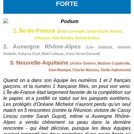
FORTE
1. Île-de-France
(Éthan Lecordier,
Sarah Guyot, Andrea
Elmayan,
Théo Baudry, Nolann Ballay)
2. Auvergne Rhône-Alpes
(Léo Gailland, Valentin
Rudelle,
Kahyna Zryd,
Maël Caboux,
Anna Veron Durand)
3. Nouvelle-Aquitaine
(
Arthur Deletre,
Mathias Capdeville,
Alan Maingot, Charlie Mazeau,
Stella Agbomson
)
Quand on a dans son équipe les numéros 1 et 2 français
garçons, et la numéro 1 française filles, on peut voir venir.
L'Île-de-France était largement favorite de la compétition sur
le papier, et a justifié ce statut sur les parquets euréliens.
Les protégés d'Océane Michelot n'auront perdu qu'un seul
match en 5 rencontres (contre la Réunion, victoire de Cassy
Lincou contre Sarah Guyot), même si Auvergne Rhône-
Alpes a vendu chèrement sa peau dans la dernière
rencontre - qui était décisive, puisque les deux équipes