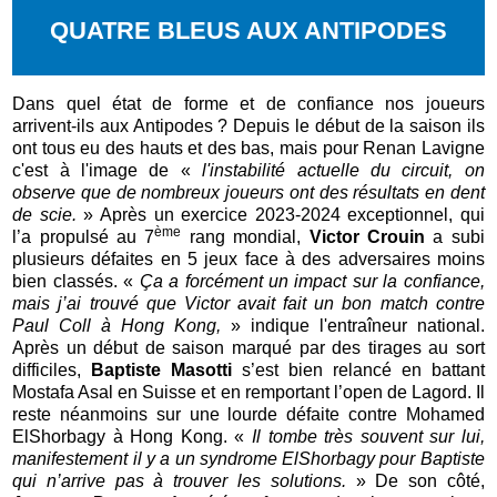
QUATRE BLEUS AUX ANTIPODES
Dans quel état de forme et de confiance nos joueurs
arrivent-ils aux Antipodes ? Depuis le début de la saison ils
ont tous eu des hauts et des bas, mais pour Renan Lavigne
c'est à l'image de «
l'instabilité actuelle du circuit, on
observe que de nombreux joueurs ont des résultats en dent
de scie.
» Après un exercice 2023-2024 exceptionnel, qui
ème
l’a propulsé au 7
rang mondial,
Victor Crouin
a subi
plusieurs défaites en 5 jeux face à des adversaires moins
bien classés. «
Ça a forcément un impact sur la confiance,
mais j’ai trouvé que Victor avait fait un bon match contre
Paul Coll à Hong Kong,
» indique l'entraîneur national.
Après un début de saison marqué par des tirages au sort
difficiles,
Baptiste Masotti
s’est bien relancé en battant
Mostafa Asal en Suisse et en remportant l’open de Lagord. Il
reste néanmoins sur une lourde défaite contre Mohamed
ElShorbagy à Hong Kong. «
Il tombe très souvent sur lui,
manifestement il y a un syndrome ElShorbagy pour Baptiste
qui n’arrive pas à trouver les solutions.
» De son côté,