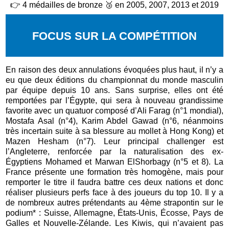
👉
4 médailles de bronze 🥉 en 2005, 2007, 2013 et 2019
FOCUS SUR LA COMP
ÉTITION
En raison des deux annulations évoquées plus haut, il n’y a
eu que deux éditions du championnat du monde masculin
par équipe depuis 10 ans. Sans surprise, elles ont été
remportées par l’Égypte, qui sera à nouveau grandissime
favorite avec un quatuor composé d’Ali Farag (n°1 mondial),
Mostafa Asal (n°4), Karim Abdel Gawad (n°6, néanmoins
très incertain suite à sa blessure au mollet à Hong Kong) et
Mazen Hesham (n°7). Leur principal challenger est
l’Angleterre, renforcée par la naturalisation des ex-
Égyptiens Mohamed et Marwan ElShorbagy (n°5 et 8). La
France présente une formation très homogène, mais pour
remporter le titre il faudra battre ces deux nations et donc
réaliser plusieurs perfs face à des joueurs du top 10. Il y a
de nombreux autres prétendants au 4ème strapontin sur le
podium* : Suisse, Allemagne, États-Unis, Écosse, Pays de
Galles et Nouvelle-Zélande. Les Kiwis, qui n’avaient pas