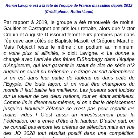
Renan Lavigne est à la tête de l'équipe de France masculine depuis 2012
(Crédit photo : Retteri Lepo)
Par rapport à 2019, le groupe a été renouvelé de moitié.
Gaultier et Castagnet ont pris leur retraite, alors que Victor
Crouin et Auguste Dussourd feront leurs premiers pas dans
l’épreuve aux côtés de Baptiste Masotti et Grégoire Marche.
Mais l’objectif reste le même : un podium au minimum,
«
voire plus si affinités,
» dixit Lavigne. «
La donne a
changé avec l’arrivée des frères ElShorbagy dans l’équipe
d’Angleterre, qui leur garantit le statut de tête de série n°2
auquel on aurait pu prétendre. Le tirage au sort déterminera
si on est dans leur partie de tableau ou dans celle de
l’Égypte. De toute façon, si on veut être champions du
monde il faut battre les meilleurs. Les joueurs sont lucides
sur la valeur de ces deux nations, tout en étant ambitieux.
Comme ils le disent eux-mêmes, si on a fait le déplacement
jusqu’en Nouvelle-Zélande ce n’est pas pour repartir les
mains vides ! C’est aussi un investissement pour la
Fédération, on a envie d’être à la hauteur. D’autre part, on
ne connaît pas encore les critères de sélection mais en vue
des JO 2028 tout résultat positif dans une compétition