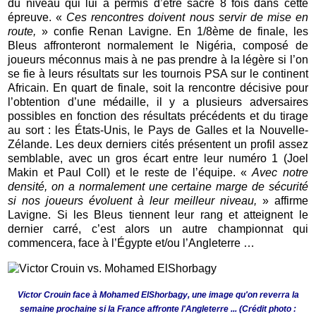
du niveau qui lui a permis d’être sacré 8 fois dans cette
épreuve. «
Ces rencontres doivent nous servir de mise en
route,
» confie Renan Lavigne. En 1/8ème de finale, les
Bleus affronteront normalement le Nigéria, composé de
joueurs méconnus mais à ne pas prendre à la légère si l’on
se fie à leurs résultats sur les tournois PSA sur le continent
Africain. En quart de finale, soit la rencontre décisive pour
l’obtention d’une médaille, il y a plusieurs adversaires
possibles en fonction des résultats précédents et du tirage
au sort : les États-Unis, le Pays de Galles et la Nouvelle-
Zélande. Les deux derniers cités présentent un profil assez
semblable, avec un gros écart entre leur numéro 1 (Joel
Makin et Paul Coll) et le reste de l’équipe. «
Avec notre
densité, on a normalement une certaine marge de sécurité
si nos joueurs évoluent à leur meilleur niveau,
» affirme
Lavigne. Si les Bleus tiennent leur rang et atteignent le
dernier carré, c’est alors un autre championnat qui
commencera, face à l’Égypte et/ou l’Angleterre …
Victor Crouin face à Mohamed ElShorbagy, une image qu'on reverra la
semaine prochaine si la France affronte l'Angleterre ... (Crédit photo :