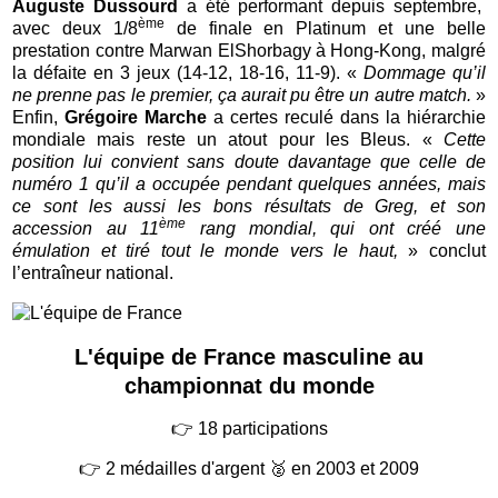
Auguste Dussourd
a été performant depuis septembre,
ème
avec deux 1/8
de finale en Platinum et une belle
prestation contre Marwan ElShorbagy à Hong-Kong, malgré
la défaite en 3 jeux (14-12, 18-16, 11-9). «
Dommage qu’il
ne prenne pas le premier, ça aurait pu être un autre match.
»
Enfin,
Grégoire Marche
a certes reculé dans la hiérarchie
mondiale mais reste un atout pour les Bleus. «
Cette
position lui convient sans doute davantage que celle de
numéro 1 qu’il a occupée pendant quelques années, mais
ce sont les aussi les bons résultats de Greg, et son
ème
accession au 11
rang mondial, qui ont créé une
émulation et tiré tout le monde vers le haut,
» conclut
l’entraîneur national.
L'équipe de France masculine au
championnat du monde
👉
18 participations
👉
2 médailles d'argent 🥈 en 2003 et 2009