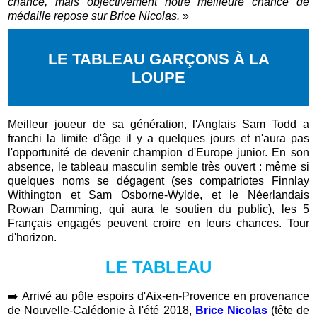
chance, mais objectivement notre meilleure chance de
médaille repose sur Brice Nicolas.
»
LE TABLEAU GARÇONS À LA
LOUPE
Meilleur joueur de sa génération, l'Anglais Sam Todd a
franchi la limite d'âge il y a quelques jours et n'aura pas
l'opportunité de devenir champion d'Europe junior. En son
absence, le tableau masculin semble très ouvert : même si
quelques noms se dégagent (ses compatriotes Finnlay
Withington et Sam Osborne-Wylde, et le Néerlandais
Rowan Damming, qui aura le soutien du public), les 5
Français engagés peuvent croire en leurs chances. Tour
d'horizon.
LE TABLEAU
➡️
Arrivé au pôle espoirs d'Aix-en-Provence en provenance
de Nouvelle-Calédonie à l'été 2018,
Brice Nicolas
(tête de