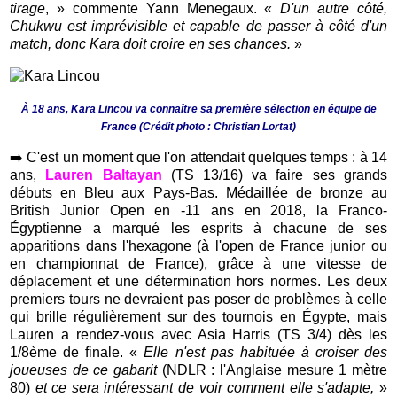
tirage
, » commente Yann Menegaux. «
D'un autre côté,
Chukwu est imprévisible et capable de passer à côté d'un
match, donc Kara doit croire en ses chances.
»
À 18 ans, Kara Lincou va connaître sa première sélection en équipe de
France (Crédit photo : Christian Lortat)
➡️
C'est un moment que l'on attendait quelques temps : à 14
ans,
Lauren Baltayan
(TS 13/16) va faire ses grands
débuts en Bleu aux Pays-Bas. Médaillée de bronze au
British Junior Open en -11 ans en 2018, la Franco-
Égyptienne a marqué les esprits à chacune de ses
apparitions dans l'hexagone (à l'open de France junior ou
en championnat de France), grâce à une vitesse de
déplacement et une détermination hors normes. Les deux
premiers tours ne devraient pas poser de problèmes à celle
qui brille régulièrement sur des tournois en Égypte, mais
Lauren a rendez-vous avec Asia Harris (TS 3/4) dès les
1/8ème de finale. «
Elle n'est pas habituée à croiser des
joueuses de ce gabarit
(NDLR : l'Anglaise mesure 1 mètre
80)
et ce sera intéressant de voir comment elle s'adapte,
»