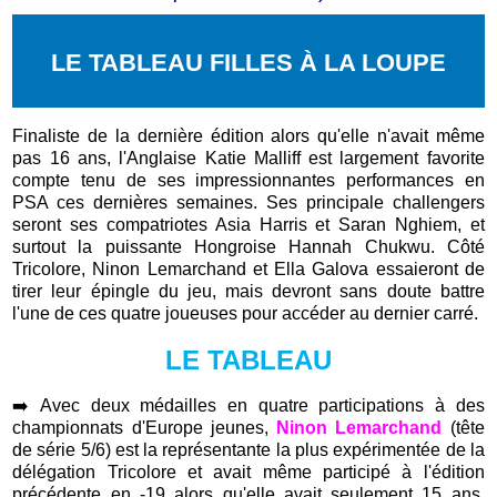
LE TABLEAU FILLES À LA LOUPE
Finaliste de la dernière édition alors qu'elle n'avait même
pas 16 ans, l'Anglaise Katie Malliff est largement favorite
compte tenu de ses impressionnantes performances en
PSA ces dernières semaines. Ses principale challengers
seront ses compatriotes Asia Harris et Saran Nghiem, et
surtout la puissante Hongroise Hannah Chukwu. Côté
Tricolore, Ninon Lemarchand et Ella Galova essaieront de
tirer leur épingle du jeu, mais devront sans doute battre
l'une de ces quatre joueuses pour accéder au dernier carré.
LE TABLEAU
➡️
Avec deux médailles en quatre participations à des
championnats d'Europe jeunes,
Ninon Lemarchand
(tête
de série 5/6) est la représentante la plus expérimentée de la
délégation Tricolore et avait même participé à l'édition
précédente en -19 alors qu'elle avait seulement 15 ans.