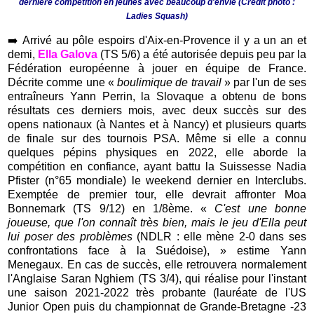
dernière compétition en jeunes avec beaucoup d'envie (Crédit photo :
Ladies Squash)
➡️
Arrivé au pôle espoirs d'Aix-en-Provence il y a un an et
demi,
Ella Galova
(TS 5/6) a été autorisée depuis peu par la
Fédération européenne à jouer en équipe de France.
Décrite comme une «
boulimique de travail
» par l'un de ses
entraîneurs Yann Perrin, la Slovaque a obtenu de bons
résultats ces derniers mois, avec deux succès sur des
opens nationaux (à Nantes et à Nancy) et plusieurs quarts
de finale sur des tournois PSA. Même si elle a connu
quelques pépins physiques en 2022, elle aborde la
compétition en confiance, ayant battu la Suissesse Nadia
Pfister (n°65 mondiale) le weekend dernier en Interclubs.
Exemptée de premier tour, elle devrait affronter Moa
Bonnemark (TS 9/12) en 1/8ème. «
C'est une bonne
joueuse, que l'on connaît très bien, mais le jeu d'Ella peut
lui poser des problèmes
(NDLR : elle mène 2-0 dans ses
confrontations face à la Suédoise), » estime Yann
Menegaux. En cas de succès, elle retrouvera normalement
l'Anglaise Saran Nghiem (TS 3/4), qui réalise pour l'instant
une saison 2021-2022 très probante (lauréate de l'US
Junior Open puis du championnat de Grande-Bretagne -23