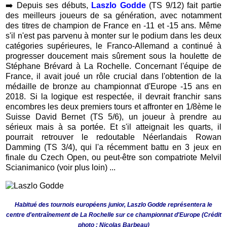
➡️
Depuis ses débuts,
Laszlo Godde
(TS 9/12) fait partie
des meilleurs joueurs de sa génération, avec notamment
des titres de champion de France en -11 et -15 ans. Même
s'il n'est pas parvenu à monter sur le podium dans les deux
catégories supérieures, le Franco-Allemand a continué à
progresser doucement mais sûrement sous la houlette de
Stéphane Brévard à La Rochelle. Concernant l'équipe de
France, il avait joué un rôle crucial dans l'obtention de la
médaille de bronze au championnat d'Europe -15 ans en
2018. Si la logique est respectée, il devrait franchir sans
encombres les deux premiers tours et affronter en 1/8ème le
Suisse David Bernet (TS 5/6), un joueur à prendre au
sérieux mais à sa portée. Et s'il atteignait les quarts, il
pourrait retrouver le redoutable Néerlandais Rowan
Damming (TS 3/4), qui l'a récemment battu en 3 jeux en
finale du Czech Open, ou peut-être son compatriote Melvil
Scianimanico (voir plus loin) ...
Habitué des tournois européens junior, Laszlo Godde représentera le
centre d'entraînement de La Rochelle sur ce championnat d'Europe (Crédit
photo : Nicolas Barbeau)