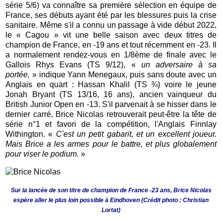
série 5/6) va connaître sa première sélection en équipe de
France, ses débuts ayant été par les blessures puis la crise
sanitaire. Même s'il a connu un passage à vide début 2022,
le « Cagou » vit une belle saison avec deux titres de
champion de France, en -19 ans et tout récemment en -23. Il
a normalement rendez-vous en 1/8ème de finale avec le
Gallois Rhys Evans (TS 9/12), «
un adversaire à sa
portée,
» indique Yann Menegaux, puis sans doute avec un
Anglais en quart : Hassan Khalil (TS ¾) voire le jeune
Jonah Bryant (TS 13/16, 16 ans), ancien vainqueur du
British Junior Open en -13. S'il parvenait à se hisser dans le
dernier carré, Brice Nicolas retrouverait peut-être la tête de
série n°1 et favori de la compétition, l'Anglais Finnlay
Withington. «
C'est un petit gabarit, et un excellent joueur.
Mais Brice a les armes pour le battre, et plus globalement
pour viser le podium.
»
Sur la lancée de son titre de champion de France -23 ans, Brice Nicolas
espère aller le plus loin possible à Eindhoven (Crédit photo : Christian
Lortat)