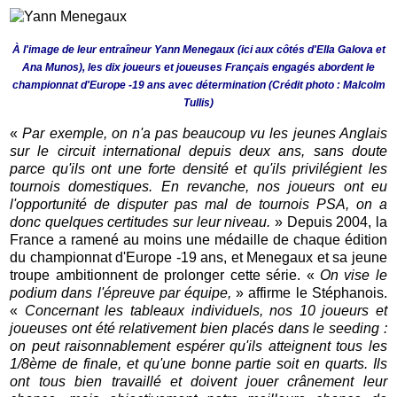
À l'image de leur entraîneur Yann Menegaux (ici aux côtés d'Ella Galova et
Ana Munos), les dix joueurs et joueuses Français engagés abordent le
championnat d'Europe -19 ans avec détermination (Crédit photo : Malcolm
Tullis)
«
Par exemple, on n'a pas beaucoup vu les jeunes Anglais
sur le circuit international depuis deux ans, sans doute
parce qu'ils ont une forte densité et qu'ils privilégient les
tournois domestiques. En revanche, nos joueurs ont eu
l'opportunité de disputer pas mal de tournois PSA, on a
donc quelques certitudes sur leur niveau.
» Depuis 2004, la
France a ramené au moins une médaille de chaque édition
du championnat d'Europe -19 ans, et Menegaux et sa jeune
troupe ambitionnent de prolonger cette série. «
On vise le
podium dans l'épreuve par équipe,
» affirme le Stéphanois.
«
Concernant les tableaux individuels, nos 10 joueurs et
joueuses ont été relativement bien placés dans le seeding :
on peut raisonnablement espérer qu'ils atteignent tous les
1/8ème de finale, et qu'une bonne partie soit en quarts. Ils
ont tous bien travaillé et doivent jouer crânement leur