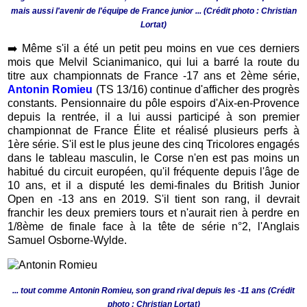
mais aussi l'avenir de l'équipe de France junior ... (Crédit photo : Christian
Lortat)
➡️
Même s'il a été un petit peu moins en vue ces derniers
mois que Melvil Scianimanico, qui lui a barré la route du
titre aux championnats de France -17 ans et 2ème série,
Antonin Romieu
(TS 13/16) continue d'afficher des progrès
constants. Pensionnaire du pôle espoirs d'Aix-en-Provence
depuis la rentrée, il a lui aussi participé à son premier
championnat de France Élite et réalisé plusieurs perfs à
1ère série. S'il est le plus jeune des cinq Tricolores engagés
dans le tableau masculin, le Corse n'en est pas moins un
habitué du circuit européen, qu'il fréquente depuis l'âge de
10 ans, et il a disputé les demi-finales du British Junior
Open en -13 ans en 2019. S'il tient son rang, il devrait
franchir les deux premiers tours et n'aurait rien à perdre en
1/8ème de finale face à la tête de série n°2, l'Anglais
Samuel Osborne-Wylde.
... tout comme Antonin Romieu, son grand rival depuis les -11 ans (Crédit
photo : Christian Lortat)