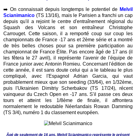
➡️
On connaissait depuis longtemps le potentiel de
Melvil
Scianimanico
(TS 13/16), mais le Parisien a franchi un cap
depuis qu'il a rejoint le centre d'entraînement régional du
Squash des Volcans et son entraîneur Christophe
Carrouget. Cette saison, il a remporté coup sur coup les
championnats de France -17 ans et 2ème série et a montré
de très belles choses pour sa première participation au
championnat de France Élite. Pas encore âgé de 17 ans (il
les fêtera le 27 avril), il représente l'avenir de l'équipe de
France junior avec Antonin Romieu. Concernant l'édition de
cette année, il est sans doute celui qui a le tableau le plus
compliqué, avec l'Espagnol Adrian Garcia, qui vaut
probablement mieux que son seeding (33/64), en 1/32ème,
puis l'Ukrainien Dimitriy Scherbakov (TS 17/24), récent
vainqueur du Czech Open en -17 ans. S'il passe ces deux
tours et atteint les 1/8ème de finale, il affrontera
normalement le redoutable Néerlandais Rowan Damming
(TS 3/4), numéro 1 du classement européen.
Âgé de seulement de 16 ans, Melvil Scianimanico représente le présent