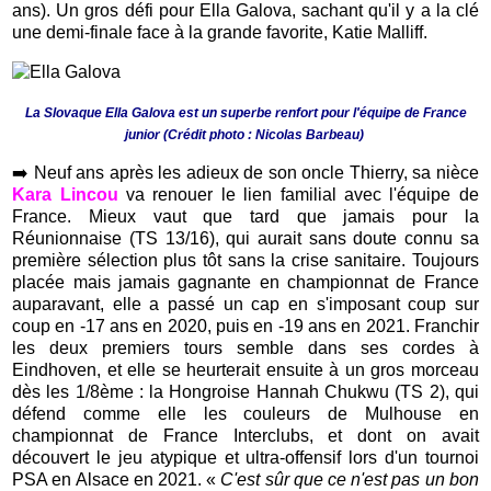
ans). Un gros défi pour Ella Galova, sachant qu'il y a la clé
une demi-finale face à la grande favorite, Katie Malliff.
La Slovaque Ella Galova est un superbe renfort pour l'équipe de France
junior (Crédit photo : Nicolas Barbeau)
➡️
Neuf ans après les adieux de son oncle Thierry, sa nièce
Kara Lincou
va renouer le lien familial avec l'équipe de
France. Mieux vaut que tard que jamais pour la
Réunionnaise (TS 13/16), qui aurait sans doute connu sa
première sélection plus tôt sans la crise sanitaire. Toujours
placée mais jamais gagnante en championnat de France
auparavant, elle a passé un cap en s'imposant coup sur
coup en -17 ans en 2020, puis en -19 ans en 2021. Franchir
les deux premiers tours semble dans ses cordes à
Eindhoven, et elle se heurterait ensuite à un gros morceau
dès les 1/8ème : la Hongroise Hannah Chukwu (TS 2), qui
défend comme elle les couleurs de Mulhouse en
championnat de France Interclubs, et dont on avait
découvert le jeu atypique et ultra-offensif lors d'un tournoi
PSA en Alsace en 2021. «
C'est sûr que ce n'est pas un bon