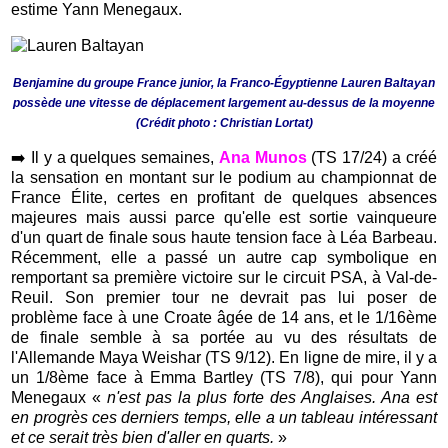
estime Yann Menegaux.
Benjamine du groupe France junior, la Franco-Égyptienne Lauren Baltayan
possède une vitesse de déplacement largement au-dessus de la moyenne
(Crédit photo : Christian Lortat)
➡️
Il y a quelques semaines,
Ana Munos
(TS 17/24) a créé
la sensation en montant sur le podium au championnat de
France Élite, certes en profitant de quelques absences
majeures mais aussi parce qu'elle est sortie vainqueure
d'un quart de finale sous haute tension face à Léa Barbeau.
Récemment, elle a passé un autre cap symbolique en
remportant sa première victoire sur le circuit PSA, à Val-de-
Reuil. Son premier tour ne devrait pas lui poser de
problème face à une Croate âgée de 14 ans, et le 1/16ème
de finale semble à sa portée au vu des résultats de
l'Allemande Maya Weishar (TS 9/12). En ligne de mire, il y a
un 1/8ème face à Emma Bartley (TS 7/8), qui pour Yann
Menegaux «
n'est pas la plus forte des Anglaises. Ana est
en progrès ces derniers temps, elle a un tableau intéressant
et ce serait très bien d'aller en quarts.
»