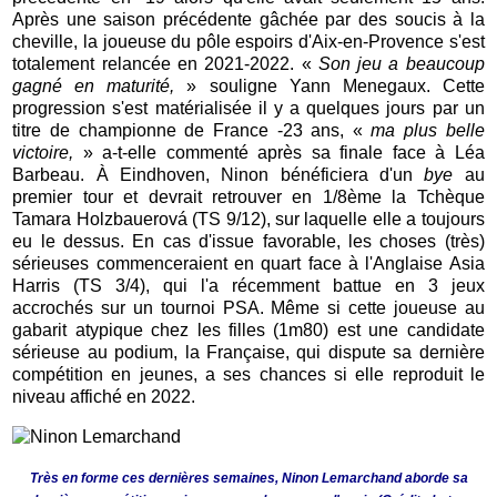
Après une saison précédente gâchée par des soucis à la
cheville, la joueuse du pôle espoirs d'Aix-en-Provence s'est
totalement relancée en 2021-2022. «
Son jeu a beaucoup
gagné en maturité,
» souligne Yann Menegaux. Cette
progression s'est matérialisée il y a quelques jours par un
titre de championne de France -23 ans, «
ma plus belle
victoire,
» a-t-elle commenté après sa finale face à Léa
Barbeau. À Eindhoven, Ninon bénéficiera d'un
bye
au
premier tour et devrait retrouver en 1/8ème la Tchèque
Tamara Holzbauerová (TS 9/12), sur laquelle elle a toujours
eu le dessus. En cas d'issue favorable, les choses (très)
sérieuses commenceraient en quart face à l'Anglaise Asia
Harris (TS 3/4), qui l'a récemment battue en 3 jeux
accrochés sur un tournoi PSA. Même si cette joueuse au
gabarit atypique chez les filles (1m80) est une candidate
sérieuse au podium, la Française, qui dispute sa dernière
compétition en jeunes, a ses chances si elle reproduit le
niveau affiché en 2022.
Très en forme ces dernières semaines, Ninon Lemarchand aborde sa