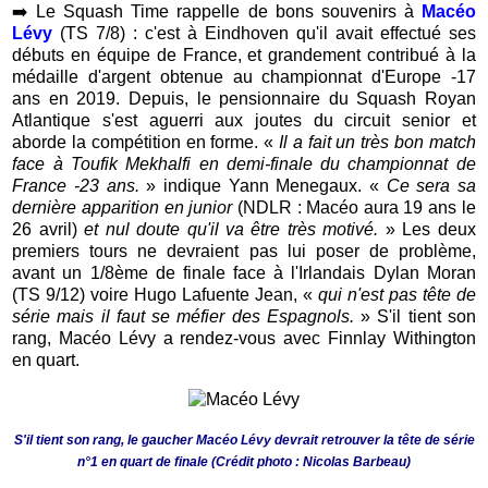
➡️
Le Squash Time rappelle de bons souvenirs à
Macéo
Lévy
(TS 7/8) : c'est à Eindhoven qu'il avait effectué ses
débuts en équipe de France, et grandement contribué à la
médaille d'argent obtenue au championnat d'Europe -17
ans en 2019. Depuis, le pensionnaire du Squash Royan
Atlantique s'est aguerri aux joutes du circuit senior et
aborde la compétition en forme. «
Il a fait un très bon match
face à Toufik Mekhalfi en demi-finale du championnat de
France -23 ans.
» indique Yann Menegaux. «
Ce sera sa
dernière apparition en junior
(NDLR : Macéo aura 19 ans le
26 avril)
et nul doute qu'il va être très motivé.
» Les deux
premiers tours ne devraient pas lui poser de problème,
avant un 1/8ème de finale face à l'Irlandais Dylan Moran
(TS 9/12) voire Hugo Lafuente Jean, «
qui n'est pas tête de
série mais il faut se méfier des Espagnols.
» S'il tient son
rang, Macéo Lévy a rendez-vous avec Finnlay Withington
en quart.
S'il tient son rang, le gaucher Macéo Lévy devrait retrouver la tête de série
n°1 en quart de finale (Crédit photo : Nicolas Barbeau)