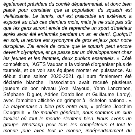
également président du comité départemental, et donc bien
placé pour constater que la population du squash est
vieillissante. Le tennis, qui est praticable en extérieur, a
explosé au club ces derniers mois, mais je ne suis pas sûr
que les gens auront envie de reprendre un sport d'intérieur
après avoir été enfermés pendant un an et demi. Quoiqu'il
en soit, la reprise est synonyme de gros enjeux pour notre
discipline. J'ai envie de croire que le squash peut encore
devenir olympique, et ça passe par un développement chez
les jeunes et les femmes, deux publics essentiels.
» Côté
compétition, l'AGTS Vauban a la volonté d'organiser plus de
tournois, et de voir ses équipes monter en puissance. Au
début d'une saison 2020-2021 qui aura finalement été
déclarée blanche, l'association avait recruté plusieurs
joueurs de bon niveau (Axel Mayoud, Yann Lancrenon,
Stéphane Diguet, Adrien Dardaillon et Guillaume Lardy),
avec l'ambition affichée de grimper à l'échelon national. «
La mayonnaise a bien pris entre eux,
» précise Joachim
Daugreilh. «
De manière générale, nous sommes un club
familial où tout le monde s'entend bien. Nous avons un
groupe Whatsapp pour tous les compétiteurs et tout le
monde joue avec tout le monde, indépendamment du