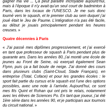
gagner ma vie ... Ça peut paraître incroyable aujourd'hui,
mais à l'époque il n'y avait qu'un seul court de badminton à
Paris, dans les locaux de l'UNESCO. Je me suis donc
tourné vers le squash, et le premier club au sein duquel j'ai
joué était le Jeu de Paume. L'intégration n'a pas été facile,
au début je jouais principalement pendant les heures
creuses.
»
Quatre décennies à Paris
«
J'ai passé mes diplômes progressivement, et j'ai exercé
en tant que professeur de squash à Paris pendant plus de
quarante ans. Dans les années 80, j'ai monté une école de
jeunes au Front de Seine, où exerçait également Sean
Flynn, puis ça a fait boule de neige. J'ai donné des cours
dans plusieurs clubs (Saint-Cloud, Stade Français), en
entreprise (Total, Coface) et pour les grandes écoles : le
sport fait partie du cursus et le squash est l'une des options
possibles, avec une note à l'arrivée. Aujourd'hui, ce sont
mes fils Quint et Rohan qui ont pris le relais, notamment
avec les élèves de Sciences Po. En tant que joueur, j'ai été
1ère série dans les années 90, et je participais aux tournois
du circuit national.
»