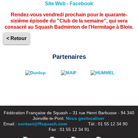
Site Web
-
Facebook
Rendez-vous vendredi prochain pour le quarante-
sixième épisode du "Club de la semaine", qui sera
consacré au Squash Badminton de l'Hermitage à Blois.
< Retour
Partenaires
Fédération Française de Squash – 31 rue Henri Barbusse - 94 340
Joinville-le-Pont
Nous geolocaliser
Email :
contact@ffsquash.com
Tél.: 01 55 12 34 90
Fax : 01 55 12 34 91