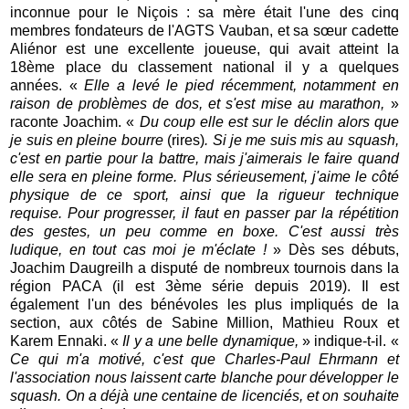
inconnue pour le Niçois : sa mère était l'une des cinq
membres fondateurs de l'AGTS Vauban, et sa sœur cadette
Aliénor est une excellente joueuse, qui avait atteint la
18ème place du classement national il y a quelques
années. «
Elle a levé le pied récemment, notamment en
raison de problèmes de dos, et s'est mise au marathon,
»
raconte Joachim. «
Du coup elle est sur le déclin alors que
je suis en pleine bourre
(rires)
. Si je me suis mis au squash,
c'est en partie pour la battre, mais j'aimerais le faire quand
elle sera en pleine forme. Plus sérieusement, j'aime le côté
physique de ce sport, ainsi que la rigueur technique
requise. Pour progresser, il faut en passer par la répétition
des gestes, un peu comme en boxe. C'est aussi très
ludique, en tout cas moi je m'éclate !
» Dès ses débuts,
Joachim Daugreilh a disputé de nombreux tournois dans la
région PACA (il est 3ème série depuis 2019). Il est
également l'un des bénévoles les plus impliqués de la
section, aux côtés de Sabine Million, Mathieu Roux et
Karem Ennaki. «
Il y a une belle dynamique,
» indique-t-il. «
Ce qui m'a motivé, c'est que Charles-Paul Ehrmann et
l'association nous laissent carte blanche pour développer le
squash. On a déjà une centaine de licenciés, et on souhaite