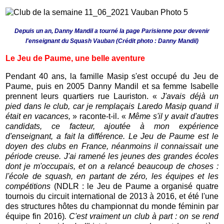
Depuis un an, Danny Mandil a tourné la page Parisienne pour devenir
l'enseignant du Squash Vauban (
Crédit photo : Danny Mandil)
Le Jeu de Paume, une belle aventure
Pendant 40 ans, la famille Masip s'est occupé du Jeu de
Paume, puis en 2005 Danny Mandil et sa femme Isabelle
prennent leurs quartiers rue Lauriston. «
J'avais déjà un
pied dans le club, car je remplaçais Laredo Masip quand il
était en vacances,
» raconte-t-il. «
Même s'i
l y avait d'autres
candidats, ce facteur, ajoutée à mon expérience
d'enseignant, a fait la différence. Le Jeu de Paume est le
doyen des clubs en France, néanmoins il connaissait une
période creuse. J'ai ramené les jeunes des grandes écoles
dont je m'occupais, et on a relancé beaucoup de choses :
l'école de squash, en partant de zéro, les équipes et les
compétitions
(NDLR : le Jeu de Paume a organisé quatre
tournois du circuit international de 2013 à 2016, et été l'une
des structures hôtes du championnat du monde féminin par
équipe fin 2016)
. C'est vraiment un club à part : on se rend