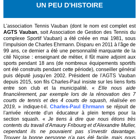
UN PEU D'HISTOIRE
L'association Tennis Vauban (dont le nom est complet est
AGTS Vauban
, soit Association de Gestion des Tennis du
complexe Sportif Vauban) a été créée en mai 1981, sous
l'impulsion de Charles Ehrmann. Disparu en 2011 à l'âge de
99 ans, ce dernier a été une personnalité marquante de la
cité Niçoise : enseignant de métier, il fût maire adjoint aux
sports pendant 18 ans (de nombreux équipements sportifs
ont été construits pendant cette période), conseiller général
puis député jusqu'en 2002. Président de l'AGTS Vauban
depuis 2015, son fils Charles-Paul insiste sur les liens forts
entre son club et la municipalité. «
Elle nous aide
financièrement, par exemple lors de la rénovation des 7
courts de tennis et des 4 courts de squash, réalisée en
2019,
» indique-t-il.
Charles-Paul Ehrmann
se réjouit de
l'arrivée récente d'un éducateur à plein temps pour la
section squash. «
Je tiens à dire que nous étions très
contents du travail d'Amaury Fribourg et d'Alexandre Muller,
cependant ils ne pouvaient pas s'investir davantage.
Trouver la bonne personne n'a pas été facile, mais nous