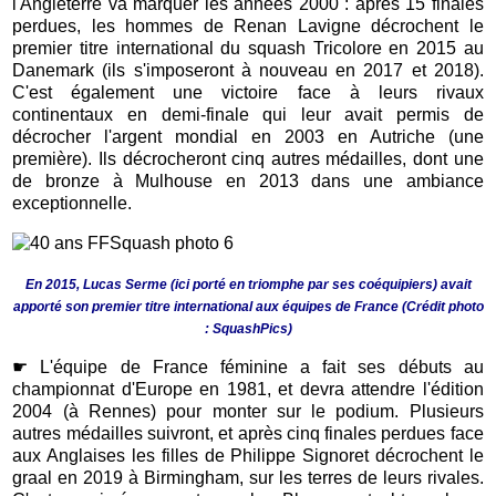
l'Angleterre va marquer les années 2000 : après 15 finales
perdues, les hommes de Renan Lavigne décrochent le
premier titre international du squash Tricolore en 2015 au
Danemark (ils s'imposeront à nouveau en 2017 et 2018).
C'est également une victoire face à leurs rivaux
continentaux en demi-finale qui leur avait permis de
décrocher l'argent mondial en 2003 en Autriche (une
première). Ils décrocheront cinq autres médailles, dont une
de bronze à Mulhouse en 2013 dans une ambiance
exceptionnelle.
En 2015, Lucas Serme (ici porté en triomphe par ses coéquipiers) avait
apporté son premier titre international aux équipes de France (Crédit photo
: SquashPics)
☛
L'équipe de France féminine a fait ses débuts au
championnat d'Europe en 1981, et devra attendre l'édition
2004 (à Rennes) pour monter sur le podium. Plusieurs
autres médailles suivront, et après cinq finales perdues face
aux Anglaises les filles de Philippe Signoret décrochent le
graal en 2019 à Birmingham, sur les terres de leurs rivales.