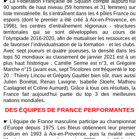
☛
La Fédération Française de Squash compte aujourd'hui
90 sportifs de haut niveau (59
hommes et 31 femmes) sur
liste ministérielle. Ils s'entraînent dans les 4 pôles France ou
espoirs (dont le premier a été créé à Aix-en-Provence, en
1996), les centres d'entraînement régionaux - structures
territoriales qui se sont d
éveloppées au cours de
l’olympiade 2016-2020, afin de mutualiser les ressources et
de favoriser l’individualisation de la formation -
et les clubs.
Avec sept joueurs et quatre joueuses, la densité dans les
tops 50 mondiaux au classement de janvier 2021 est à un
plus haut historique : Camille Serme est n°3, et Grégoire
Marche n°15 (avant eux, sept Tricolores ont fréquenté le top
20 : Thierry Lincou et Grégory Gaultier bien sûr, mais aussi
Julien Bonétat, Renan Lavigne, Isabelle Stoehr, Mathieu
Castagnet et Coline Aumard). Grâce à tous ces résultats, la
France fait aujourd'hui partie du top 3 des meilleures
nations mondiales.
DES ÉQUIPES DE FRANCE PERFORMANTES
☛
L'équipe de France masculine participe au championnat
d'Europe depuis 1975. Les Bleus obtiennent leur premier
podium en 1993 à Aix-en-Provence, puis la rivalité avec