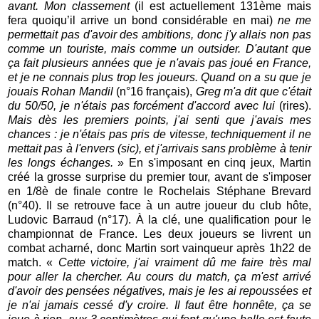
avant. Mon classement
(il est actuellement 131ème mais
fera quoiqu’il arrive un bond considérable en mai)
ne me
permettait pas d'avoir des ambitions, donc j'y allais non pas
comme un touriste, mais comme un outsider. D'autant que
ça fait plusieurs années que je n'avais pas joué en France,
et je ne connais plus trop les joueurs. Quand on a su que je
jouais Rohan Mandil
(n°16 français),
Greg m'a dit que c'était
du 50/50, je n'étais pas forcément d'accord avec lui
(rires).
Mais dès les premiers points, j'ai senti que j'avais mes
chances : je n'étais pas pris de vitesse, techniquement il ne
mettait pas à l'envers (sic), et j'arrivais sans problème à tenir
les longs échanges.
» En s'imposant en cinq jeux, Martin
créé la grosse surprise du premier tour, avant de s'imposer
en 1/8è de finale contre le Rochelais Stéphane Brevard
(n°40). Il se retrouve face à un autre joueur du club hôte,
Ludovic Barraud (n°17). À la clé, une qualification pour le
championnat de France. Les deux joueurs se livrent un
combat acharné, donc Martin sort vainqueur après 1h22 de
match. «
Cette victoire, j'ai vraiment dû me faire très mal
pour aller la chercher. Au cours du match, ça m'est arrivé
d'avoir des pensées négatives, mais je les ai repoussées et
je n'ai jamais cessé d'y croire. Il faut être honnête, ça se