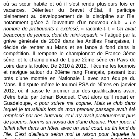
où sa sœur habite et où il s'est rendu plusieurs fois en
vacances. Détenteur du Brevet d’État, il participe
pleinement au développement de la discipline sur l'île,
notamment grâce à l'ouverture d'un nouveau club. «
Le
nombre de pratiquants a explosé,
» raconte-t-il. «
On avait
beaucoup de jeunes, dont du mini-squash.
» Fatigué par la
grève générale de 2009 dans les Antilles Françaises, il
décide de rentrer au Mans et se lance à fond dans la
compétition. Il remporte le championnat de France 3ème
série, et le championnat de Ligue 2ème série en Pays de
Loire dans la foulée. De 2010 à 2012, il écume les tournois
et navigue autour du 20ème rang Français, passant tout
près d'une montée en Nationale 1 avec son équipe du
Mans. Il dispute même le tournoi PSA de Nîmes en janvier
2012, où il passe le premier tour des qualifications avant
d'être battu par Johan Bouquet. C'est alors qu'il repart en
Guadeloupe, «
pour suivre ma copine. Mais le club dans
lequel je travaillais lors de mon premier passage avait été
remplacé par des bureaux, et il n'y avait pratiquement plus
de joueurs, hormis un noyau dur d'une dizaine. Pour jouer, il
fallait aller dans un hôtel, avec un seul court, au fin fond de
l'île. C'est d'ailleurs selon moi la raison pour laquelle la