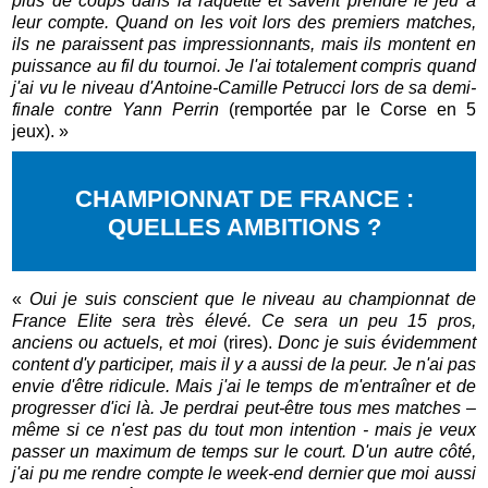
plus de coups dans la raquette et savent prendre le jeu à
leur compte. Quand on les voit lors des premiers matches,
ils ne paraissent pas impressionnants, mais ils montent en
puissance au fil du tournoi. Je l'ai totalement compris quand
j'ai vu le niveau d'Antoine-Camille Petrucci lors de sa demi-
finale contre Yann Perrin
(remportée par le Corse en 5
jeux). »
CHAMPIONNAT DE FRANCE :
QUELLES AMBITIONS ?
«
Oui je suis conscient que le niveau au championnat de
France Elite sera très élevé. Ce sera un peu 15 pros,
anciens ou actuels, et moi
(rires).
Donc je suis évidemment
content d'y participer, mais il y a aussi de la peur. Je n'ai pas
envie d'être ridicule. Mais j'ai le temps de m'entraîner et de
progresser d'ici là. Je perdrai peut-être tous mes matches –
même si ce n'est pas du tout mon intention - mais je veux
passer un maximum de temps sur le court. D'un autre côté,
j'ai pu me rendre compte le week-end dernier que moi aussi