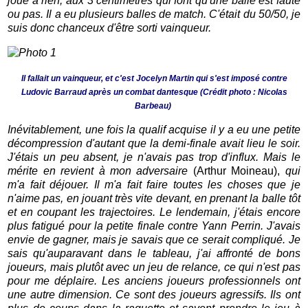
joue à rien, aux 3 centimètres qui font qu'une balle est faute
ou pas. Il a eu plusieurs balles de match. C'était du 50/50, je
suis donc chanceux d'être sorti vainqueur.
Il fallait un vainqueur, et c'est Jocelyn Martin qui s'est imposé contre
Ludovic Barraud après un combat dantesque (Crédit photo : Nicolas
Barbeau)
Inévitablement, une fois la qualif acquise il y a eu une petite
décompression d'autant que la demi-finale avait lieu le soir.
J'étais un peu absent, je n'avais pas trop d'influx. Mais le
mérite en revient à mon adversaire
(Arthur Moineau),
qui
m'a fait déjouer. Il m'a fait faire toutes les choses que je
n'aime pas, en jouant très vite devant, en prenant la balle tôt
et en coupant les trajectoires. Le lendemain, j'étais encore
plus fatigué pour la petite finale contre Yann Perrin. J'avais
envie de gagner, mais je savais que ce serait compliqué. Je
sais qu'auparavant dans le tableau, j'ai affronté de bons
joueurs, mais plutôt avec un jeu de relance, ce qui n'est pas
pour me déplaire. Les anciens joueurs professionnels ont
une autre dimension. Ce sont des joueurs agressifs. Ils ont