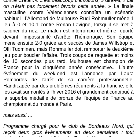
contre Créteil. «
C'est beaucoup d'émotions,
» dira-t-il, «
car
on n'était pas forcément favoris cette année.
» La finale
masculine contre Valenciennes connaîtra un scénario
habituel : l'Allemand de Mulhouse Rudi Rohrmuller mène 1
jeu à 0 et 10-1 contre Renan Lavigne, lorsqu'il se met à
saigner du nez. Le match est interrompu et même reporté
devant l'impossibilité d'arrêter l'hémorragie. Son équipe
mène ensuite 2-0 grâce aux succès de James Willstrop et
Olli Tuominen, mais Rohrmuller doit remporter le deuxième
jeu pour boucler l'affaire. Trois coups de raquette et moins
de 10 secondes plus tard, Mulhouse est champion de
France pour la cinquième année consécutive... L'autre
événement du week-end est l'annonce par Laura
Pomportes de l'arrêt de sa carrière professionnelle.
Handicapée par des problèmes récurrents à la hanche, elle
les avait surmontés à l'hiver 2016 et grandement contribué à
la superbe médaille de bronze de l'équipe de France au
championnat du monde à Paris.
mais aussi …
Programme chargé pour le club de Bordeaux Nord, qui
reçoit deux gros évènements en deux semaines : tout