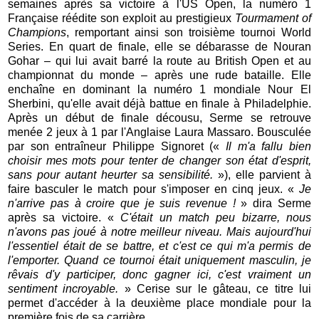
semaines après sa victoire à l'US Open, la numéro 1
Française réédite son exploit au prestigieux
Tourmament of
Champions
, remportant ainsi son troisième tournoi World
Series. En quart de finale, elle se débarasse de Nouran
Gohar – qui lui avait barré la route au British Open et au
championnat du monde – après une rude bataille. Elle
enchaîne en dominant la numéro 1 mondiale Nour El
Sherbini, qu'elle avait déjà battue en finale à Philadelphie.
Après un début de finale décousu, Serme se retrouve
menée 2 jeux à 1 par l'Anglaise Laura Massaro. Bousculée
par son entraîneur Philippe Signoret («
Il m'a fallu bien
choisir mes mots pour tenter de changer son état d'esprit,
sans pour autant heurter sa sensibilité.
»), elle parvient à
faire basculer le match pour s'imposer en cinq jeux. «
Je
n'arrive pas à croire que je suis revenue !
» dira Serme
après sa victoire. «
C'était un match peu bizarre, nous
n'avons pas joué à notre meilleur niveau. Mais aujourd'hui
l'essentiel était de se battre, et c'est ce qui m'a permis de
l'emporter. Quand ce tournoi était uniquement masculin, je
rêvais d'y participer, donc gagner ici, c'est vraiment un
sentiment incroyable.
» Cerise sur le gâteau, ce titre lui
permet d'accéder à la deuxième place mondiale pour la
première fois de sa carrière.