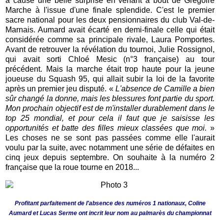
a causé une belle surprise en venant à bout de Grégoire
Marche à l'issue d'une finale splendide. C'est le premier
sacre national pour les deux pensionnaires du club Val-de-
Marnais. Aumard avait écarté en demi-finale celle qui était
considérée comme sa principale rivale, Laura Pomportes.
Avant de retrouver la révélation du tournoi, Julie Rossignol,
qui avait sorti Chloé Mesic (n°3 française) au tour
précédent. Mais la marche était trop haute pour la jeune
joueuse du Squash 95, qui allait subir la loi de la favorite
après un premier jeu disputé. «
L'absence de Camille a bien
sûr changé la donne, mais les blessures font partie du sport.
Mon prochain objectif est de m'installer durablement dans le
top 25 mondial, et pour cela il faut que je saisisse les
opportunités et batte des filles mieux classées que moi.
»
Les choses ne se sont pas passées comme elle l'aurait
voulu par la suite, avec notamment une série de défaites en
cinq jeux depuis septembre. On souhaite à la numéro 2
française que la roue tourne en 2018...
Profitant parfaitement de l'absence des numéros 1 nationaux, Coline
Aumard et Lucas Serme ont incrit leur nom au palmarès du championnat