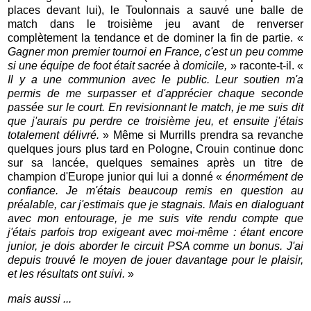
places devant lui), le Toulonnais a sauvé une balle de
match dans le troisième jeu avant de renverser
complètement la tendance et de dominer la fin de partie. «
Gagner mon premier tournoi en France, c'est un peu comme
si une équipe de foot était sacrée à domicile,
» raconte-t-il. «
Il y a une communion avec le public. Leur soutien m'a
permis de me surpasser et d'apprécier chaque seconde
passée sur le court. En revisionnant le match, je me suis dit
que j'aurais pu perdre ce troisième jeu, et ensuite j'étais
totalement délivré.
» Même si Murrills prendra sa revanche
quelques jours plus tard en Pologne, Crouin continue donc
sur sa lancée, quelques semaines après un titre de
champion d'Europe junior qui lui a donné «
énormément de
confiance. Je m'étais beaucoup remis en question au
préalable, car j'estimais que je stagnais. Mais en dialoguant
avec mon entourage, je me suis vite rendu compte que
j'étais parfois trop exigeant avec moi-même : étant encore
junior, je dois aborder le circuit PSA comme un bonus. J'ai
depuis trouvé le moyen de jouer davantage pour le plaisir,
et les résultats ont suivi.
»
mais aussi ...