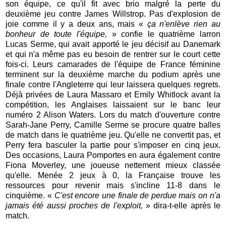
son équipe, ce qu'il fit avec brio malgré la perte du
deuxième jeu contre James Willstrop. Pas d'explosion de
joie comme il y a deux ans, mais «
ça n'enlève rien au
bonheur de toute l'équipe,
» confie le quatrième larron
Lucas Serme, qui avait apporté le jeu décisif au Danemark
et qui n'a même pas eu besoin de rentrer sur le court cette
fois-ci. Leurs camarades de l'équipe de France féminine
terminent sur la deuxième marche du podium après une
finale contre l'Angleterre qui leur laissera quelques regrets.
Déjà privées de Laura Massaro et Emily Whitlock avant la
compétition, les Anglaises laissaient sur le banc leur
numéro 2 Alison Waters. Lors du match d'ouverture contre
Sarah-Jane Perry, Camille Serme se procure quatre balles
de match dans le quatrième jeu. Qu'elle ne convertit pas, et
Perry fera basculer la partie pour s'imposer en cinq jeux.
Des occasions, Laura Pomportes en aura également contre
Fiona Moverley, une joueuse nettement mieux classée
qu'elle. Menée 2 jeux à 0, la Française trouve les
ressources pour revenir mais s'incline 11-8 dans le
cinquième. «
C'est encore une finale de perdue mais on n'a
jamais été aussi proches de l'exploit,
» dira-t-elle après le
match.