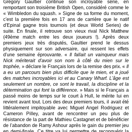
Grégory Gaultier continue son incroyable série, en
remportant son troisième British Open, considéré comme le
« Wimbledon du squash. » Signe de sa forme du moment,
c'est la première fois en 17 ans de carrière que le natif
d'Epinal gagne trois tournois (et deux World Series) de
suite. En finale, il retrouve son vieux rival Nick Matthew
(49ème match entre les deux joueurs !). Après deux
premiers jeux très disputés, Gaultier prend le dessus
physiquement sur son adversaire, qui ressent les effets
d'une semaine éprouvante. «
Il fallait un vainqueur mais
Nick mériterait d'avoir son nom à côté du mien sur le
trophée,
» déclare le Français lors de la remise des prix. «
Il
a eu un parcours bien plus difficile que le mien, et a joué
des matches incroyables ici et au Canary Wharf. L'âge est
seulement un nombre, ce sont le travail, la discipline et la
détermination qui font la différence.
» Mais si le Français a
passé moins de temps sur le court à Hull, le mérite lui en
revient avant tout. Lors des deux premiers tours, il avait été
littéralement impitoyable avec Miguel Angel Rodriguez et
Cameron Pilley, avant de rencontrer un peu plus de
résistance de la part de Mathieu Castagnet et de bénéficier
de l'abandon de Ramy Ashour après le gain du premier jeu
en demi-finale. Ce titre va lui permettre de reconquérir la