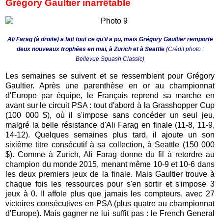
Grégory Gaultier inarrêtable
Ali Farag (à droite) a fait tout ce qu'il a pu, mais Grégory Gaultier remporte
deux nouveaux trophées en mai, à Zurich et à Seattle
(Crédit photo :
Bellevue Squash Classic)
Les semaines se suivent et se ressemblent pour Grégory
Gaultier. Après une parenthèse en or au championnat
d'Europe par équipe, le Français reprend sa marche en
avant sur le circuit PSA : tout d'abord à la Grasshopper Cup
(100 000 $), où il s'impose sans concéder un seul jeu,
malgré la belle résistance d'Ali Farag en finale (11-8, 11-9,
14-12). Quelques semaines plus tard, il ajoute un son
sixième titre consécutif à sa collection, à Seattle (150 000
$). Comme à Zurich, Ali Farag donne du fil à retordre au
champion du monde 2015, menant même 10-9 et 10-6 dans
les deux premiers jeux de la finale. Mais Gaultier trouve à
chaque fois les ressources pour s'en sortir et s'impose 3
jeux à 0. Il affole plus que jamais les compteurs, avec 27
victoires consécutives en PSA (plus quatre au championnat
d'Europe). Mais gagner ne lui suffit pas : le French General