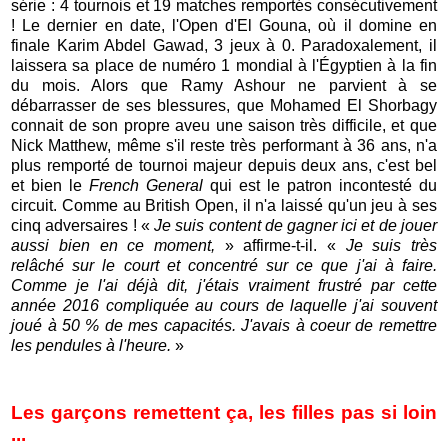
série : 4 tournois et 19 matches remportés consécutivement
! Le dernier en date, l'Open d'El Gouna, où il domine en
finale Karim Abdel Gawad, 3 jeux à 0. Paradoxalement, il
laissera sa place de numéro 1 mondial à l'Égyptien à la fin
du mois. Alors que Ramy Ashour ne parvient à se
débarrasser de ses blessures, que Mohamed El Shorbagy
connait de son propre aveu une saison très difficile, et que
Nick Matthew, même s'il reste très performant à 36 ans, n'a
plus remporté de tournoi majeur depuis deux ans, c'est bel
et bien le
French General
qui est le patron incontesté du
circuit. Comme au British Open, il n'a laissé qu'un jeu à ses
cinq adversaires ! «
Je suis content de gagner ici et de jouer
aussi bien en ce moment,
» affirme-t-il. «
Je suis très
relâché sur le court et concentré sur ce que j'ai à faire.
Comme je l'ai déjà dit, j'étais vraiment frustré par cette
année 2016 compliquée au cours de laquelle j'ai souvent
joué à 50 % de mes capacités. J'avais à coeur de remettre
les pendules à l'heure.
»
Les garçons remettent ça, les filles pas si loin
...