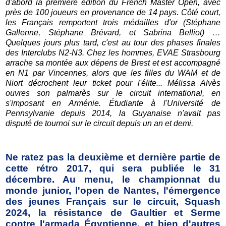
d'abord la première édition du French Master Open, avec
près de 100 joueurs en provenance de 14 pays. Côté court,
les Français remportent trois médailles d'or (Stéphane
Gallenne, Stéphane Brévard, et Sabrina Belliot) …
Quelques jours plus tard, c'est au tour des phases finales
des Interclubs N2-N3. Chez les hommes, EVAE Strasbourg
arrache sa montée aux dépens de Brest et est accompagné
en N1 par Vincennes, alors que les filles du WAM et de
Niort décrochent leur ticket pour l'élite... Mélissa Alvès
ouvres son palmarès sur le circuit international, en
s'imposant en Arménie. Étudiante à l'Université de
Pennsylvanie depuis 2014, la Guyanaise n'avait pas
disputé de tournoi sur le circuit depuis un an et demi.
Ne ratez pas la deuxième et dernière partie de
cette rétro 2017, qui sera publiée le 31
décembre. Au menu, le championnat du
monde junior, l'open de Nantes, l'émergence
des jeunes Français sur le circuit, Squash
2024, la résistance de Gaultier et Serme
contre l'armada
É
gyptienne, et bien d'autres