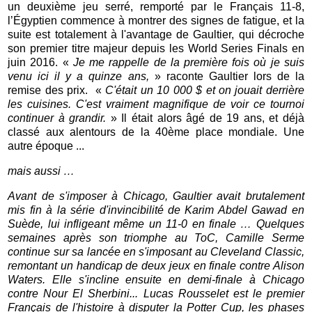
un deuxième jeu serré, remporté par le Français 11-8,
l’Égyptien commence à montrer des signes de fatigue, et la
suite est totalement à l'avantage de Gaultier, qui décroche
son premier titre majeur depuis les World Series Finals en
juin 2016. «
Je me rappelle de la première fois où je suis
venu ici il y a quinze ans,
» raconte Gaultier lors de la
remise des prix.
«
C'était un 10 000 $ et on jouait derrière
les cuisines. C'est vraiment magnifique de voir ce tournoi
continuer à grandir.
» Il était alors âgé de 19 ans, et déjà
classé aux alentours de la 40ème place mondiale. Une
autre époque ...
mais aussi …
Avant de s'imposer à Chicago, Gaultier avait brutalement
mis fin à la série d'invincibilité de Karim Abdel Gawad en
Suède, lui infligeant même un 11-0 en finale … Quelques
semaines après son triomphe au ToC, Camille Serme
continue sur sa lancée en s'imposant au Cleveland Classic,
remontant un handicap de deux jeux en finale contre Alison
Waters. Elle s'incline ensuite en demi-finale à Chicago
contre Nour El Sherbini... Lucas Rousselet est le premier
Français de l'histoire à disputer la Potter Cup, les phases