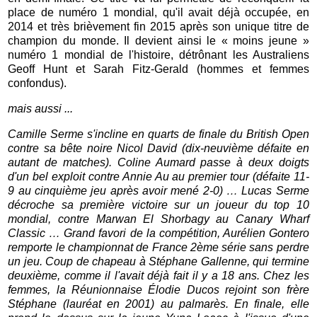
place de numéro 1 mondial, qu'il avait déjà occupée, en
2014 et très brièvement fin 2015 après son unique titre de
champion du monde. Il devient ainsi le « moins jeune »
numéro 1 mondial de l'histoire, détrônant les Australiens
Geoff Hunt et Sarah Fitz-Gerald (hommes et femmes
confondus).
mais aussi ...
Camille Serme s'incline en quarts de finale du British Open
contre sa bête noire Nicol David (dix-neuvième défaite en
autant de matches). Coline Aumard passe à deux doigts
d'un bel exploit contre Annie Au au premier tour (défaite 11-
9 au cinquième jeu après avoir mené 2-0) … Lucas Serme
décroche sa première victoire sur un joueur du top 10
mondial, contre Marwan El Shorbagy au Canary Wharf
Classic … Grand favori de la compétition, Aurélien Gontero
remporte le championnat de France 2ème série sans perdre
un jeu. Coup de chapeau à Stéphane Gallenne, qui termine
deuxième, comme il l'avait déjà fait il y a 18 ans. Chez les
femmes, la Réunionnaise Élodie Ducos rejoint son frère
Stéphane (lauréat en 2001) au palmarès. En finale, elle