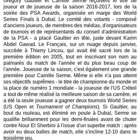
Grégory Gaultier et Camille Serme reçoivent le titre de
joueur et de joueuse de la saison 2016-2017, lors de la
soirée des PSA Awards, organisée en marge des World
Series Finals à Dubaï. Le comité des votants - composé
d'anciens joueurs, de membres des médias, d'organisateurs
de tournois et de représentants du conseil d'administration
de la PSA - a placé Gaultier en tête, juste devant Karim
Abdel Gawad. Le Français, sur un nuage depuis janvier,
succède à Thierry Lincou, qui avait été sacré lors de la
première édition en 2005, tout en inscrivant son nom au
palmarès du match de l'année et du plus beau coup de
l'année. Joueuse de la saison, c'est également une grande
première pour Camille Serme. Même si elle n'a pas atteint
ses objectifs suprêmes - le titre de championne du monde et
la place de numéro 1 mondiale - la joueuse de l'US Créteil
a tout de même réalisé la meilleure saison de sa carrière, et
a été la seule joueuse a gagner deux tournois World Series
(US Open et
Tournament of Champions
). Si Gaultier, au
bout du rouleau, est éliminé en poule à Dubaï, Serme se
qualifie brillamment pour les demi-finales avant de chuter
contre Nour El Sherbini à l'issue d'un superbe match : après
avoir eu deux balles de match, elle s'incline 12-10 dans le
troisième jeu.