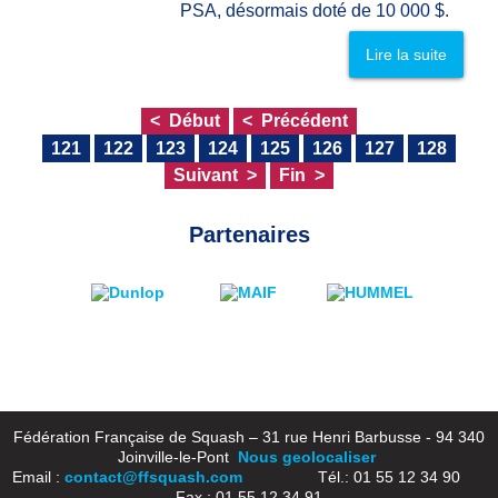
PSA, désormais doté de 10 000 $.
Lire la suite
Début
Précédent
121
122
123
124
125
126
127
128
Suivant
Fin
Partenaires
Fédération Française de Squash – 31 rue Henri Barbusse - 94 340
Joinville-le-Pont
Nous geolocaliser
Email :
contact@ffsquash.com
Tél.: 01 55 12 34 90
Fax : 01 55 12 34 91