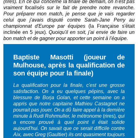
(rires). En ce qui concerne la finale de demain, on n'est pas
vraiment focalisés sur le fait de prendre notre revanche.
Pour préparer mon match, je pense que je vais regarder
celui que j'avais disputé contre Sarah-Jane Perry au
championnat d'Europe par équipes
(la Française s'était
inclinée en 5 jeux)
. Quoiqu'il en soit, j'ai envie de faire un
bon match et de gagner pour apporter un point à l'équipe.
Baptiste Masotti (joueur de
Mulhouse, après la qualification de
son équipe pour la finale)
La qualification pour la finale, c'est une grosse
satisfaction. On a eu quelques pépins, avec la
blessure de Borja Golan, et cette semaine on a
appris que notre capitaine Mathieu Castagnet ne
pourrait pas jouer. On a dû faire appel à la dernière
minute à Rudi Rohrmuller, le métronome
(rires)
, qui
a encore prouvé à quel point il était solide
aujourd'hui. On savait que ce serait difficile contre
Aix, avec Greg
(Gaultier)
ils ont quasiment toujours