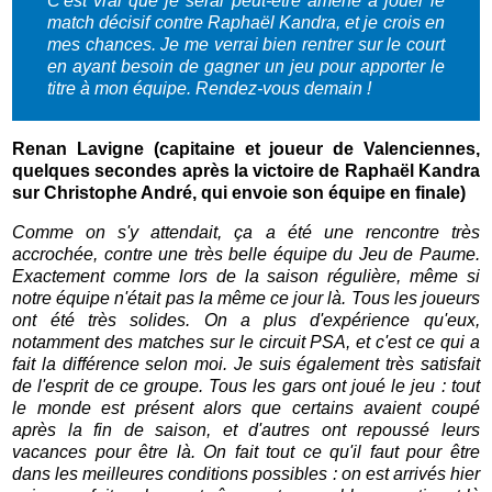
C'est vrai que je serai peut-être amené à jouer le
match décisif contre Raphaël Kandra, et je crois en
mes chances. Je me verrai bien rentrer sur le court
en ayant besoin de gagner un jeu pour apporter le
titre à mon équipe. Rendez-vous demain !
Renan Lavigne (capitaine et joueur de Valenciennes,
quelques secondes après la victoire de Raphaël Kandra
sur Christophe André, qui envoie son équipe en finale)
Comme on s'y attendait, ça a été une rencontre très
accrochée, contre une très belle équipe du Jeu de Paume.
Exactement comme lors de la saison régulière, même si
notre équipe n'était pas la même ce jour là. Tous les joueurs
ont été très solides. On a plus d'expérience qu'eux,
notamment des matches sur le circuit PSA, et c'est ce qui a
fait la différence selon moi.
Je suis également très satisfait
de l'esprit de ce groupe. Tous les gars ont joué le jeu : tout
le monde est présent alors que certains avaient coupé
après la fin de saison, et d'autres ont repoussé leurs
vacances pour être là. On fait tout ce qu'il faut pour être
dans les meilleures conditions possibles : on est arrivés hier