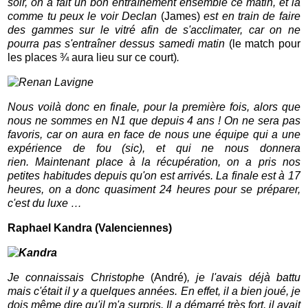
soir, on a fait un bon entraînement ensemble ce matin, et là
comme tu peux le voir Declan
(James)
est en train de faire
des gammes sur le vitré afin de s'acclimater, car on ne
pourra pas s'entraîner dessus samedi matin
(le match pour
les places ¾ aura lieu sur ce court)
.
Nous voilà donc en finale, pour la première fois, alors que
nous ne sommes en N1 que depuis 4 ans ! On ne sera pas
favoris, car on aura en face de nous une équipe qui a une
expérience de fou (sic), et qui ne nous donnera
rien.
Maintenant place à la récupération, on a pris nos
petites habitudes depuis qu'on est arrivés. La finale est à 17
heures, on a donc quasiment 24 heures pour se préparer,
c'est du luxe …
Raphael Kandra (Valenciennes)
Je connaissais Christophe
(André)
, je l'avais déjà battu
mais c'était il y a quelques années. En effet, il a bien joué, je
dois même dire qu'il m'a surpris. Il a démarré très fort, il avait