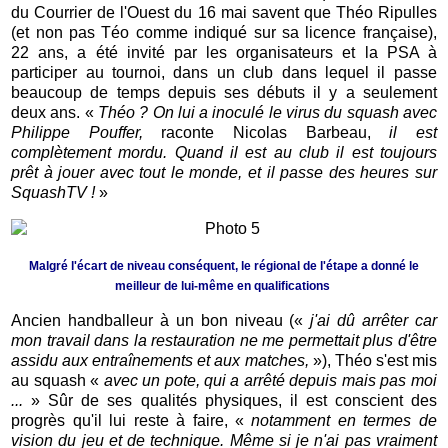
du Courrier de l'Ouest du 16 mai savent que Théo Ripulles
(et non pas Téo comme indiqué sur sa licence française),
22 ans, a été invité par les organisateurs et la PSA à
participer au tournoi, dans un club dans lequel il passe
beaucoup de temps depuis ses débuts il y a seulement
deux ans. «
Théo ? On lui a inoculé le virus du squash avec
Philippe Pouffer,
raconte Nicolas Barbeau,
il est
complètement mordu. Quand il est au club il est toujours
prêt à jouer avec tout le monde, et il passe des heures sur
SquashTV !
»
Malgré l'écart de niveau conséquent, le régional de l'étape a donné le
meilleur de lui-même en qualifications
Ancien handballeur à un bon niveau («
j'ai dû arrêter car
mon travail dans la restauration ne me permettait plus d'être
assidu aux entraînements et aux matches,
»), Théo s'est mis
au squash «
avec un pote, qui a arrêté depuis mais pas moi
...
» Sûr de ses qualités physiques, il est conscient des
progrès qu'il lui reste à faire, «
notamment en termes de
vision du jeu et de technique. Même si je n'ai pas vraiment