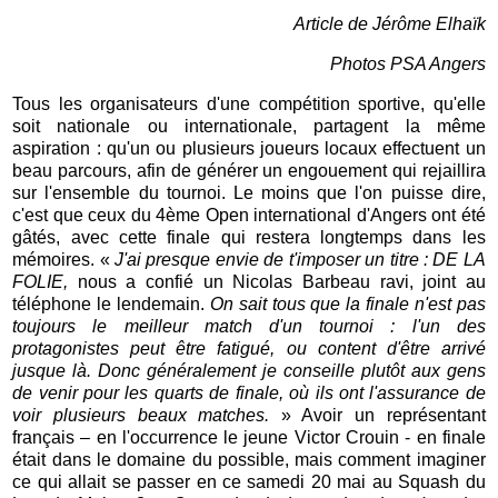
Article de Jérôme Elhaïk
Photos PSA Angers
Tous les organisateurs d'une compétition sportive, qu'elle
soit nationale ou internationale, partagent la même
aspiration : qu'un ou plusieurs joueurs locaux effectuent un
beau parcours, afin de générer un engouement qui rejaillira
sur l'ensemble du tournoi. Le moins que l'on puisse dire,
c'est que ceux du 4ème Open international d'Angers ont été
gâtés, avec cette finale qui restera longtemps dans les
mémoires. «
J'ai presque envie de t'imposer un titre : DE LA
FOLIE,
nous a confié un Nicolas Barbeau ravi, joint au
téléphone le lendemain.
On sait tous que la finale n'est pas
toujours le meilleur match d'un tournoi : l'un des
protagonistes peut être fatigué, ou content d'être arrivé
jusque là. Donc généralement je conseille plutôt aux gens
de venir pour les quarts de finale, où ils ont l'assurance de
voir plusieurs beaux matches.
» Avoir un représentant
français – en l'occurrence le jeune Victor Crouin - en finale
était dans le domaine du possible, mais comment imaginer
ce qui allait se passer en ce samedi 20 mai au Squash du