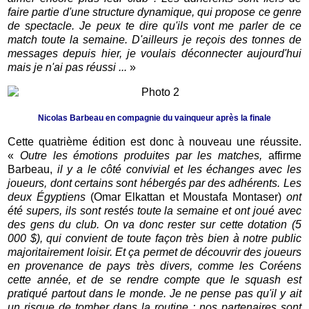
faire partie d'une structure dynamique, qui propose ce genre
de spectacle. Je peux te dire qu'ils vont me parler de ce
match toute la semaine. D'ailleurs je reçois des tonnes de
messages depuis hier, je voulais déconnecter aujourd'hui
mais je n'ai pas réussi ...
»
N
icolas Barbeau en compagnie du vainqueur après la finale
Cette quatrième édition est donc à nouveau une réussite.
«
Outre les émotions produites par les matches,
affirme
Barbeau,
il y a le côté convivial et les échanges avec les
joueurs, dont certains sont hébergés par des adhérents. Les
deux Égyptiens
(Omar Elkattan et Moustafa Montaser)
ont
été supers, ils sont restés toute la semaine et ont joué avec
des gens du club. On va donc rester sur cette dotation (5
000 $), qui convient de toute façon très bien à notre public
majoritairement loisir. Et ça permet de découvrir des joueurs
en provenance de pays très divers, comme les Coréens
cette année, et de se rendre compte que le squash est
pratiqué partout dans le monde. Je ne pense pas qu'il y ait
un risque de tomber dans la routine : nos partenaires sont