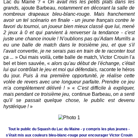
Lac du Maine ? «
On avait mis les petits plats dans les
grands,
ajoute Barbeau,
notamment en décorant la salle de
nombreux drapeaux bleu-blanc-rouge. Mais franchement
avoir un tel scénario en finale - un jeune français contre le
favori du tournoi, un joueur bien mieux classé que lui, mené
2 jeux à 0 et qui parvient à renverser la tendance - c'est
juste une chance inouïe ! N'oublions pas qu'Adam Murrills a
eu une balle de match dans le troisième jeu, et que s'il
l'avait convertie, je ne serais pas en train de te raconter tout
ça ...
» Oui mais voilà, cette balle de match, Victor Crouin l'a
bel et bien sauvée, «
alors qu'au début de l'échange, c'était
lui qui contrôlait le jeu et moi qui défendais,
raconte le héros
du jour.
Puis à ma première opportunité, je réalise cette
volée de revers avec une longueur parfaite. Prendre ce jeu
m'a complètement délivré !
» «
C'est difficile à expliquer,
mais pendant ce troisième jeu,
continue Barbeau,
on a senti
qu'il se passait quelque chose, le public est devenu
hystérique !
»
Tout le public du Squash du Lac du Maine - y compris les plus jeunes -
s'était mis aux couleurs bleu-blanc-rouge pour encourager Victor Crouin