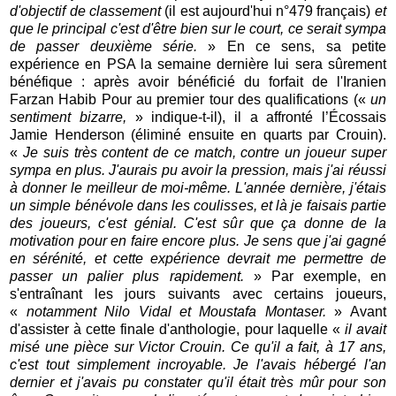
d'objectif de classement
(il est aujourd'hui n°479 français)
et
que le principal c'est d'être bien sur le court, ce serait sympa
de passer deuxième série.
» En ce sens, sa petite
expérience en PSA la semaine dernière lui sera sûrement
bénéfique : après avoir bénéficié du forfait de l'Iranien
Farzan Habib Pour au premier tour des qualifications («
un
sentiment bizarre,
» indique-t-il), il a affronté l’Écossais
Jamie Henderson (éliminé ensuite en quarts par Crouin).
«
Je suis très content de ce match, contre un joueur super
sympa en plus. J'aurais pu avoir la pression, mais j'ai réussi
à donner le meilleur de moi-même. L'année dernière, j'étais
un simple bénévole dans les coulisses, et là je faisais partie
des joueurs, c'est génial. C'est sûr que ça donne de la
motivation pour en faire encore plus. Je sens que j'ai gagné
en sérénité, et cette expérience devrait me permettre de
passer un palier plus rapidement.
» Par exemple, en
s'entraînant les jours suivants avec certains joueurs,
«
notamment Nilo Vidal et Moustafa Montaser.
» Avant
d'assister à cette finale d'anthologie, pour laquelle «
il avait
misé une pièce sur Victor Crouin. Ce qu'il a fait, à 17 ans,
c'est tout simplement incroyable. Je l'avais hébergé l'an
dernier et j'avais pu constater qu'il était très mûr pour son