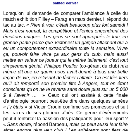
samedi dernier
Lorsqu'on lui demande de comparer l'ambiance à celle du
match exhibition Pilley – Farag en mars dernier, il répond du
tac au tac. «
Rien à voir, c'était beaucoup plus fort samedi !
Mais c'est normal, la compétition et l'enjeu engendrent des
émotions uniques. Les gens se sont appropriés le truc, en
grande partie parce que Victor est un garçon attachant qui a
eu un comportement extraordinaire toute la semaine. Vivre
ça, pouvoir faire vivre ça aux gens du club, mais aussi
mettre en valeur ce joueur qui le mérite tellement, c'est tout
simplement génial. Philippe Pouffer
(co-gérant du club)
m'a
même dit que ce gamin nous avait donné à tous une belle
leçon de vie, en refusant de lâcher l'affaire. On est très fiers
qu'il ait remporté son premier titre à Angers, tout en étant
conscients qu'on ne le reverra sans doute plus sur un 5 000
$ à l'avenir …
» Ceux qui ont assisté à cette finale
d'anthologie pourront peut-être dire dans quelques années
«
j'y étais
» si Victor Crouin confirme ses promesses et suit
les traces de ses glorieux aînés. Ce genre d'évènements
peut-il renforcer la passion des pratiquants pour leur sport ?
«
Sans doute,
répond Barbeau,
mais ça peut aussi leur faire
aimer encore plus leur club ! Les adhérents sont fiers de