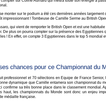
 compter sur Coline Aumard qui mettra toute son énergie à passe
onal.
e monter sur le podium a été ces dernières années largement d
utôt impressionnant ! Tombeuse de Camille Serme au British Open
saro, qui vient de remporter le British Open et est une habitué
er. De plus on pourra compter sur la présence des Egyptiennes q
es ! En effet, on compte 3 Egyptiennes dans le top 5 mondial et p
e ses chances pour ce Championnat du 
ircuit professionnel et 70 sélections en Equipe de France Senior
 bonne dynamique que Camille entamera son championnat du mon
-ci confirme sa très bonne place dans le classement mondial. A
s haut, les championnats du Monde sont donc un enjeu import
de médaille française.