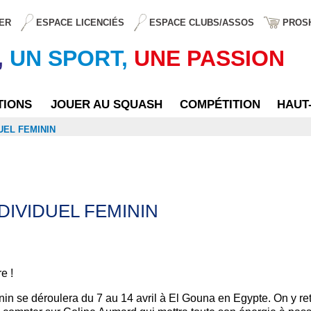
ER
ESPACE LICENCIÉS
ESPACE CLUBS/ASSOS
PROS
,
UN SPORT,
UNE PASSION
TIONS
JOUER AU SQUASH
COMPÉTITION
HAUT
UEL FEMININ
IVIDUEL FEMININ
e !
n se déroulera du 7 au 14 avril à El Gouna en Egypte. On y ret