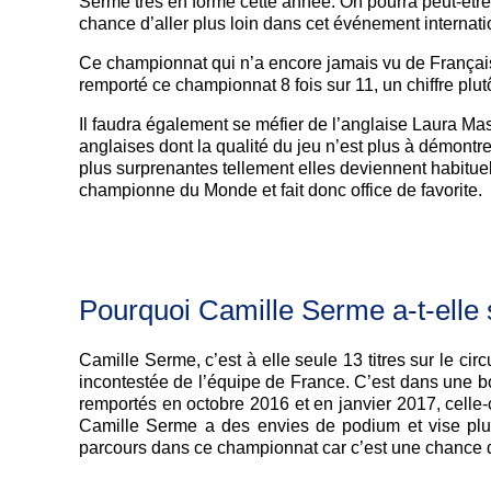
Serme très en forme cette année. On pourra peut-être
chance d’aller plus loin dans cet événement internati
Ce championnat qui n’a encore jamais vu de Français
remporté ce championnat 8 fois sur 11, un chiffre pl
Il faudra également se méfier de l’anglaise Laura Mas
anglaises dont la qualité du jeu n’est plus à démontr
plus surprenantes tellement elles deviennent habituell
championne du Monde et fait donc office de favorite.
Pourquoi Camille Serme a-t-ell
Camille Serme, c’est à elle seule 13 titres sur le c
incontestée de l’équipe de France. C’est dans une
remportés en octobre 2016 et en janvier 2017, celle
Camille Serme a des envies de podium et vise plu
parcours dans ce championnat car c’est une chance 