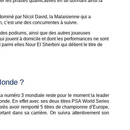
r les phases qualificatives en se donnant ainsi la
ominé par Nicol David, la Malaisienne qui a
, c’est une des concurrentes à suivre.
e des podiums, ainsi que des autres joueuses
ui jouent à domicile et dont les performances ne sont
armi elles Nour El Sherbini qui détient le titre de
Monde ?
, la numéro 3 mondiale reste pour le moment la leader
de. En effet avec ses deux titres PSA World Series
près avoir remporté 5 titres de championne d’Europe,
ant dans sa carrière. On suivra attentivement son