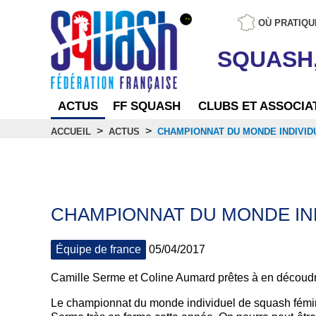
OÙ PRATIQU
SQUASH
ACTUS
FF SQUASH
CLUBS ET ASSOCIA
>
>
ACCUEIL
ACTUS
CHAMPIONNAT DU MONDE INDIVID
Actus
CHAMPIONNAT DU MONDE IND
Équipe de france
05/04/2017
Camille Serme et Coline Aumard prêtes à en découdr
Le championnat du monde individuel de squash fémini