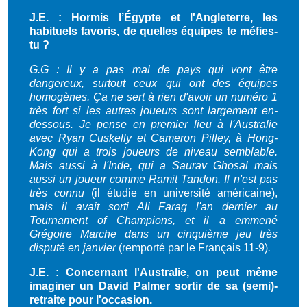
J.E. : Hormis l’Égypte et l'Angleterre, les
habituels favoris, de quelles équipes te méfies-
tu ?
G.G : Il y a pas mal de pays qui vont être
dangereux, surtout ceux qui ont des équipes
homogènes. Ça ne sert à rien d'avoir un numéro 1
très fort si les autres joueurs sont largement en-
dessous. Je pense en premier lieu à l'Australie
avec Ryan Cuskelly et Cameron Pilley, à Hong-
Kong qui a trois joueurs de niveau semblable.
Mais aussi à l'Inde, qui a Saurav Ghosal mais
aussi un joueur comme Ramit Tandon. Il n'est pas
très connu
(il étudie en université américaine),
m
ais il avait sorti Ali Farag l'an dernier au
Tournament of Champions, et il a emmené
Grégoire Marche dans un cinquième jeu très
disputé en janvier
(remporté par le Français 11-9)
.
J.E. : Concernant l'Australie, on peut même
imaginer un David Palmer sortir de sa (semi)-
retraite pour l'occasion.