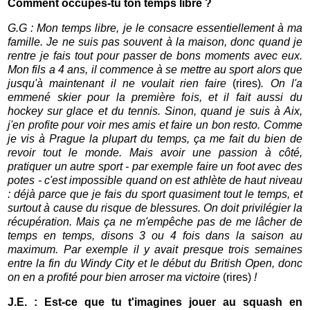
Comment occupes-tu ton temps libre ?
G.G : Mon temps libre, je le consacre essentiellement à ma
famille. Je ne suis pas souvent à la maison, donc quand je
rentre je fais tout pour passer de bons moments avec eux.
Mon fils a 4 ans, il commence à se mettre au sport alors que
jusqu'à maintenant il ne voulait rien faire
(rires)
. On l'a
emmené skier pour la première fois, et il fait aussi du
hockey sur glace et du tennis. Sinon, quand je suis à Aix,
j'en profite pour voir mes amis et faire un bon resto. Comme
je vis à Prague la plupart du temps, ça me fait du bien de
revoir tout le monde. Mais avoir une passion à côté,
pratiquer un autre sport - par exemple faire un foot avec des
potes - c'est impossible quand on est athlète de haut niveau
: déjà parce que je fais du sport quasiment tout le temps, et
surtout à cause du risque de blessures. On doit privilégier la
récupération. Mais ça ne m'empêche pas de me lâcher de
temps en temps, disons 3 ou 4 fois dans la saison au
maximum. Par exemple il y avait presque trois semaines
entre la fin du Windy City et le début du British Open, donc
on en a profité pour bien arroser ma victoire
(rires)
!
J.E. : Est-ce que tu t'imagines jouer au squash en