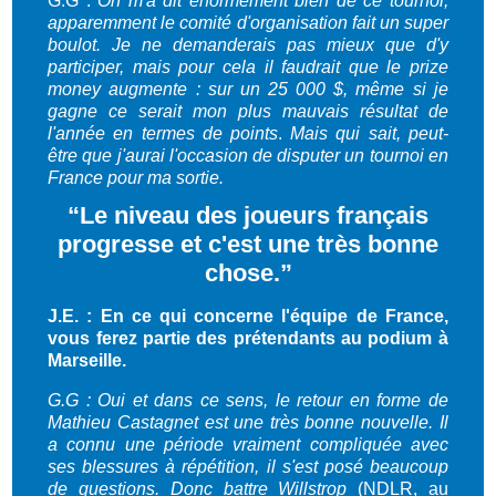
G.G :
On m'a dit énormément bien de ce tournoi,
apparemment le comité d'organisation fait un super
boulot. Je ne demanderais pas mieux que d'y
participer, mais pour cela il faudrait que le prize
money augmente : sur un 25 000 $, même si je
gagne ce serait mon plus mauvais résultat de
l'année en termes de points
.
Mais qui sait, peut-
être que j'aurai l'occasion de disputer un tournoi en
France pour ma sortie.
“
Le niveau des joueurs français
progresse et c'est une très bonne
chose.”
J.E. : En ce qui concerne l'équipe de France,
vous ferez partie des prétendants au podium à
Marseille.
G.G : Oui et dans ce sens, le retour en forme de
Mathieu Castagnet est une très bonne nouvelle. Il
a connu une période vraiment compliquée avec
ses blessures à répétition, il s'est posé beaucoup
de questions. Donc battre Willstrop
(NDLR, au