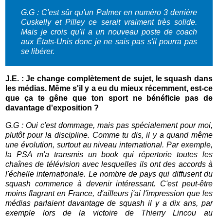
G.G : C'est sûr qu'un Palmer en numéro 3 derrière
Cuskelly et Pilley ce serait vraiment très solide.
Mais je crois qu'il a un nouveau poste de coach
aux États-Unis donc je ne sais pas s'il pourra pas
se libérer.
J.E. : Je change complètement de sujet, le squash dans
les médias. Même s'il y a eu du mieux récemment, est-ce
que ça te gêne que ton sport ne bénéficie pas de
davantage d'exposition ?
G.G : Oui c'est dommage, mais pas spécialement pour moi,
plutôt pour la discipline. Comme tu dis, il y a quand même
une évolution, surtout au niveau international. Par exemple,
la PSA m'a transmis un book qui répertorie toutes les
chaînes de télévision avec lesquelles ils ont des accords à
l'échelle internationale. Le nombre de pays qui diffusent du
squash commence à devenir intéressant. C'est peut-être
moins flagrant en France, d'ailleurs j'ai l'impression que les
médias parlaient davantage de squash il y a dix ans, par
exemple lors de la victoire de Thierry Lincou au