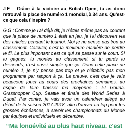
J.E. : Grâce à ta victoire au British Open, tu as donc
retrouvé la place de numéro 1 mondial, à 34 ans. Qu'est-
ce que cela t'inspire ?
G.G : Comme je l'ai déjà dit, je n'étais même pas au courant
que la place de numéro 1 était en jeu, je l'ai découvert via
des articles pendant le tournoi. Moi je ne pense pas trop au
classement. Calculer, c'est la meilleure manière de perdre
le fil. Le plus important c'est ce qui se passe sur le court. Si
tu gagnes, tu montes au classement, si tu perds tu
descends, c'est aussi simple que ça. Donc cette place de
numéro 1, je n'y pense pas trop et je n'établis pas mon
programme par rapport à ça. La preuve, c'est que je vais
beaucoup jouer au cours des prochaines semaines, au
risque de faire baisser ma moyenne : El Gouna,
Grasshopper Cup, Seattle et finale des World Series à
Dubaï. Par contre, je vais avoir un calendrier allégé au
début de la saison 2017-2018, afin d'arriver au top pour les
grosses échéances, à savoir les championnats du Monde
par équipes et individuels en décembre.
“
Ma longévité au plus haut niveau, c'est