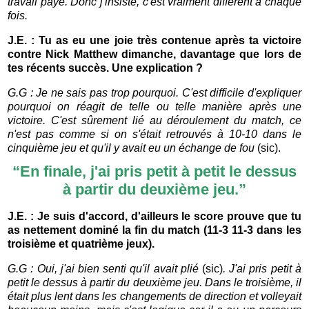
travail paye. Donc j'insiste, c'est vraiment différent à chaque
fois.
J.E. : Tu as eu une joie très contenue après ta victoire
contre Nick Matthew dimanche, davantage que lors de
tes récents succès. Une explication ?
G.G :
Je ne sais pas trop pourquoi. C'est difficile d'expliquer
pourquoi on réagit de telle ou telle manière après une
victoire. C'est sûrement lié au déroulement du match, ce
n'est pas comme si on s'était retrouvés à 10-10 dans le
cinquième jeu et qu'il y avait eu un échange de fou
(sic).
“
En finale, j'ai pris petit à petit le dessus
à partir du deuxième jeu.”
J.E. : Je suis d'accord, d'ailleurs le score prouve que tu
as nettement dominé la fin du match (11-3 11-3 dans les
troisième et quatrième jeux).
G.G : Oui, j'ai bien senti qu'il avait plié
(sic)
. J'ai pris petit à
petit le dessus à partir du deuxième jeu. Dans le troisième, il
était plus lent dans les changements de direction et volleyait