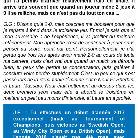
qui t'a permis d'arriver relativement frais en finale. Il
arrive très souvent que quand un joueur mène 2 jeux à
0 il se relâche, mais ce n'est pas du tout ton cas ...
G.G : Disons qu'à 2-0, mes coaches me boostent pour que
je reparte à fond dans le troisième jeu. Et moi je sais que si
mon adversaire a de l'expérience, il va profiter du moindre
relâchement. Mon approche c'est de continuer à jouer sans
penser au score, point par point. P
ersonnellement, je n'ai
perdu que trois fois après avoir mené 2-0 au cours de toute
ma carrière, mais c'est vrai que q
uand un match se déroule
bien, tu peux vite perdre ta concentration, puis galérer à
conclure voire perdre stupidement.
C'est un peu ce qui s'est
passé lors de la demi-finale féminine entre Nour El Sherbini
et Laura Massaro. Nour était nettement au-dessus dans les
deux premiers jeux mais elle a abordé le troisième en
mettant un petit peu moins d'intensité, et Laura en a profité.
J.E. : Tu effectues un début d'année 2017
exceptionnel (finale au Tournament of
Champions, puis victoires au Swedish Open,
au Windy City Open et au British Open), mais
l'année 2016 n'avait pas été rose avec