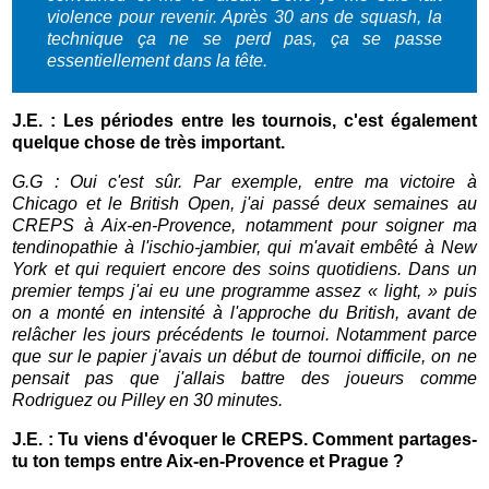
violence pour revenir. Après 30 ans de squash, la
technique ça ne se perd pas, ça se passe
essentiellement dans la tête.
J.E. : Les périodes entre les tournois, c'est également
quelque chose de très important.
G.G : Oui c'est sûr. Par exemple, entre ma victoire à
Chicago et le British Open, j'ai passé deux semaines au
CREPS à Aix-en-Provence, notamment pour soigner ma
tendinopathie à l'ischio-jambier, qui m'avait embêté à New
York et qui requiert encore des soins quotidiens. Dans un
premier temps j'ai eu une programme assez « light, » puis
on a monté en intensité à l'approche du British, avant de
relâcher les jours précédents le tournoi. Notamment parce
que sur le papier j'avais un début de tournoi difficile, on ne
pensait pas que j'allais battre des joueurs comme
Rodriguez ou Pilley en 30 minutes.
J.E. : Tu viens d'évoquer le CREPS. Comment partages-
tu ton temps entre Aix-en-Provence et Prague ?