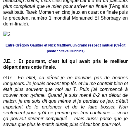
beaucoup moins, mais c'est logique car il a eu un parcours
plus compliqué que le mien pour arriver en finale
(l'Anglais
avait battu Tarek Momen en cinq jeux en quart de finale puis
le précédent numéro 1 mondial Mohamed El Shorbagy en
demi-finale).
Entre Grégory Gaultier et Nick Matthew, un grand respect mutuel (Crédit
photo : Steve Cubbins)
J.E. : Et pourtant, c'est lui qui avait pris le meilleur
départ dans cette finale.
G.G : En effet, au début je ne trouvais pas de bonnes
longueurs. Je jouais devant trop tôt, et lui me contrait bien et
était plus souvent que moi au T. Puis j'ai commencé à
trouver mon rythme. Quand je suis mené 8-2 en début de
match, je me suis dit que même si je perdais ce jeu, c'était
important de le prolonger et de le faire bosser. Non
seulement pour qu'il ne prenne pas trop confiance – sinon
ça pouvait devenir compliqué – mais aussi parce que je
savais que plus le match durait, plus c'était bon pour moi.