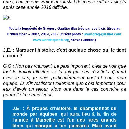
que ça qui je suis vraiment satisfait de mes résultats actuels
après cette année 2016 difficile.
Toute la longévité de Grégory Gaultier illustrée par ses trois titres au
British Open – 2007, 2014, 2017 (Crédit photo :
www.greg-gaultier.com
,
www.worldsquash.org
, Steve Cubbins)
J.E. : Marquer l'histoire, c'est quelque chose qui te tient
à cœur ?
G.G : Non pas vraiment. Le plus important, c'est de voir que
tout le travail effectué se traduit par des résultats. Quand
c'est le cas, je suis particulièrement content pour mon
équipe. Ils s'investissent tellement que c'est important pour
eux d'avoir un retour, alors que dans le cas contraire ça
pourrait être démotivant.
J.E. : À propos d'histoire, le championnat du
monde par équipes, qui aura lieu à la fin de
l'année à Marseille est l'un des rares grands
titres qui manque à ton palmarès. Mais avant