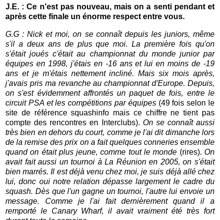
J.E. : Ce n'est pas nouveau, mais on a senti pendant et
après cette finale un énorme respect entre vous.
G.G : Nick et moi, on se connaît depuis les juniors, même
s'il a deux ans de plus que moi. La première fois qu'on
s'était joués c'était au championnat du monde junior par
équipes en 1998, j'étais en -16 ans et lui en moins de -19
ans et je m'étais nettement incliné. Mais six mois après,
j'avais pris ma revanche au championnat d'Europe. Depuis,
on s'est évidemment affrontés un paquet de fois, entre le
circuit PSA et les compétitions par équipes
(49 fois selon le
site de référence squashinfo mais ce chiffre ne tient pas
compte des rencontres en Interclubs).
On se connaît aussi
très bien en dehors du court, comme je l'ai dit dimanche lors
de la remise des prix on a fait quelques conneries ensemble
quand on était plus jeune, comme tout le monde
(rires).
On
avait fait aussi un tournoi à La Réunion en 2005, on s'était
bien marrés. Il est déjà venu chez moi, je suis déjà allé chez
lui, donc oui notre relation dépasse largement le cadre du
squash. Dès que l'un gagne un tournoi, l'autre lui envoie un
message. Comme je l'ai fait dernièrement quand il a
remporté le Canary Wharf, il avait vraiment été très fort