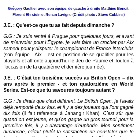
Grégory Gaultier avec son équipe, de gauche à droite Matthieu Benoit,
Florent Ehrstein et Renan Lavigne (Crédit photo : Steve Cubbins)
J.E. : Qu'est-ce que tu as fait depuis dimanche ?
G.G : Je suis rentré à Prague pour quelques jours, et avant
de m'envoler pour l’Égypte, je vais faire un crochet par Aix
samedi pour y disputer le championnat de France Interclubs
(son équipe - Aix – est en position de se qualifier pour les
playoffs et affronte aujourd'hui le Jeu de Paume et Toulon à
l'occasion de la quatrième et dernière journée).
J.E. : C'était ton troisième succès au British Open – dix
ans après le premier - et ton quatorzième en World
Series. Est-ce que tu savoures toujours autant ?
G.G : Je dirais que c'est différent. Le British Open, je l'avais
déjà remporté deux fois, et il y a des joueurs qui l'ont gagné
dix fois
(il fait référence à Jahangir Khan).
C'est sûr que
quand on est jeune, et qu'on gagne un gros tournoi pour la
première fois, il y a davantage d'euphorie. Mon sentiment
dimanche, c'était plutôt la satisfaction de constater que le