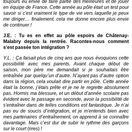
toujours eu envie de faire partie des meilleures et de jouer
en équipe de France. Cette année au pôle était un test pour
savoir si c'est vraiment le type de vie vers laquelle je peux
me diriger… finalement, cela me donne encore plus envie
de continuer !
J.E. : Tu es en effet au pôle espoirs de Châtenay-
Malabry depuis la rentrée. Racontes-nous comment
s'est passée ton intégration ?
Y.L. : Ça faisait plus de cinq ans que nous évoquions cette
possibilité avec mes parents. Avant chaque début de
saison, mon père me demandait si je souhaitais être
entraînée par quelqu’un d’autre. N’ayant pas d’autre option
dans la région, cela voulait dire partir en pôle. Cette année
était la bonne, j’étais prête et je ne le regrette absolument
pas. Hormis ma blessure, et un début d’année scolaire pas
évident avec le passage en seconde, avoir la possibilité de
s'entraîner dans de telles conditions est fantastique. Je n’ai
pas eu de soucis d’intégration, et je m'entends bien avec
mes partenaires d’entraînement, on apprend à se connaître
davantage. Mais c’est dur de subir le rythme des garçons
sur le court
(rires)
!