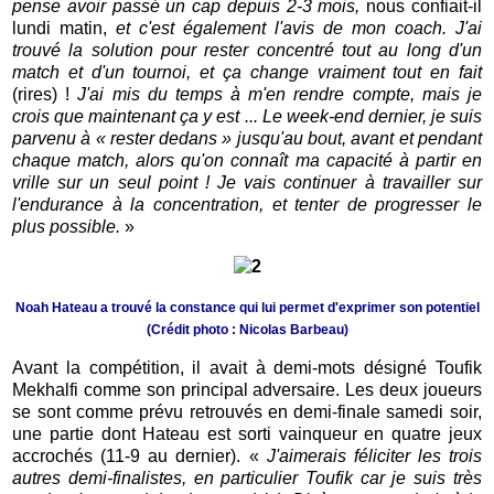
pense avoir passé un cap depuis 2-3 mois,
nous confiait-il
lundi matin,
et c'est également l'avis de mon coach.
J'ai
trouvé la solution pour rester concentré tout au long d'un
match et d'un tournoi, et ça change vraiment tout en fait
(rires) !
J'ai mis du temps à m'en rendre compte, mais je
crois que maintenant ça y est ... Le week-end dernier, je suis
parvenu à « rester dedans » jusqu'au bout, avant et pendant
chaque match, alors qu'on connaît ma capacité à partir en
vrille sur un seul point ! Je vais continuer à travailler sur
l'endurance à la concentration, et tenter de progresser le
plus possible.
»
Noah Hateau a trouvé la constance qui lui permet d'exprimer son potentiel
(Crédit photo : Nicolas Barbeau)
Avant la compétition, il avait à demi-mots désigné Toufik
Mekhalfi comme son principal adversaire. Les deux joueurs
se sont comme prévu retrouvés en demi-finale samedi soir,
une partie dont Hateau est sorti vainqueur en quatre jeux
accrochés (11-9 au dernier). «
J'aimerais féliciter les trois
autres demi-finalistes, en particulier Toufik car je suis très