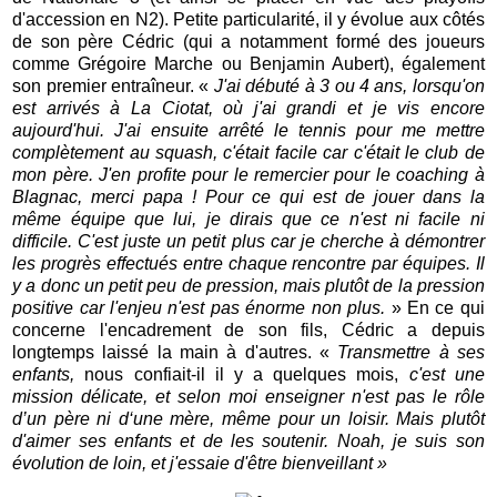
d'accession en N2). Petite particularité, il y évolue aux côtés
de son père Cédric (qui a notamment formé des joueurs
comme Grégoire Marche ou Benjamin Aubert), également
son premier entraîneur. «
J'ai débuté à 3 ou 4 ans, lorsqu'on
est arrivés à La Ciotat, où j'ai grandi et je vis encore
aujourd'hui. J'ai ensuite arrêté le tennis pour me mettre
complètement au squash, c'était facile car c'était le club de
mon père. J'en profite pour le
remercier pour le coaching à
Blagnac, merci papa ! Pour ce qui est de jouer dans la
même équipe que lui, je dirais que ce n'est ni facile ni
difficile. C'est juste un petit plus car je cherche à démontrer
les
progrès effectués entre chaque rencontre par équipes. Il
y a donc un petit peu de pression, mais plutôt de la pression
positive car l'enjeu n'est pas énorme non plus.
» En ce qui
concerne l'encadrement de son fils, Cédric a depuis
longtemps laissé la main à d'autres. «
Tra
nsmettre à ses
enfants,
nous confiait-il il y a quelques mois,
c'est une
mission délicate, et selon moi enseigner n'est pas le rôle
d’un père ni d‘une mère, même pour un loisir. Mais plutôt
d'aimer ses enfants et de les soutenir. Noah, je suis son
évolution de loin, et j'essaie d'être bienveillant »