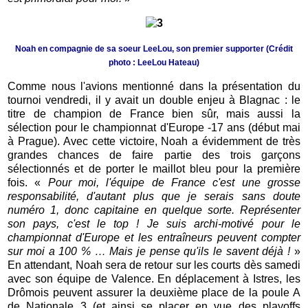
Noah en compagnie de sa soeur LeeLou, son premier supporter (Crédit
photo : LeeLou Hateau)
Comme nous l'avions mentionné dans la présentation du
tournoi vendredi, il y avait un double enjeu à Blagnac : le
titre de champion de France bien sûr, mais aussi la
sélection pour le championnat d'Europe -17 ans (début mai
à Prague). Avec cette victoire, Noah a évidemment de très
grandes chances de faire partie des trois garçons
sélectionnés et de porter le maillot bleu pour la première
fois. «
Pour moi, l'équipe de France c'est une grosse
responsabilité, d'autant plus que je serais sans doute
numéro 1, donc capitaine en quelque sorte. Représenter
son pays, c'est le top ! Je suis archi-motivé pour le
championnat d'Europe et les entraîneurs peuvent compter
sur moi a 100 % … Mais je pense qu'ils le savent déjà !
»
En attendant, Noah sera de retour sur les courts dès samedi
avec son équipe de Valence. En déplacement à Istres, les
Drômois peuvent assurer la deuxième place de la poule A
de Nationale 3 (et ainsi se placer en vue des playoffs