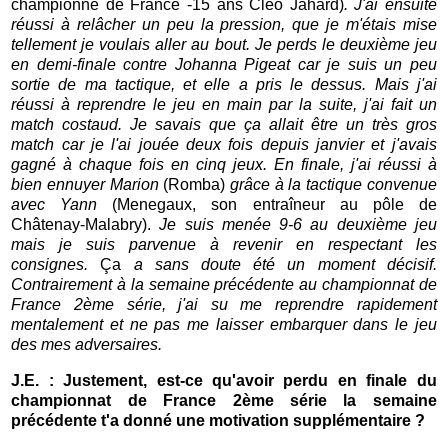
championne de France -15 ans Cléo Jahard)
. J'ai ensuite
réussi à relâcher un peu la pression, que je m'étais mise
tellement je voulais aller au bout. Je perds le deuxième jeu
en demi-finale contre Johanna Pigeat car je suis un peu
sortie de ma tactique, et elle a pris le dessus. Mais j'ai
réussi à reprendre le jeu en main par la suite, j'ai fait un
match costaud. Je savais que ça allait être un très gros
match car je l'ai jouée deux fois depuis janvier et j'avais
gagné à chaque fois en cinq jeux. En finale, j'ai réussi à
bien ennuyer Marion
(Romba)
grâce à la tactique convenue
avec Yann
(Menegaux, son entraîneur au pôle de
Châtenay-Malabry).
Je suis menée 9-6 au deuxième jeu
mais je suis parvenue à revenir en respectant les
consignes.
Ça
a sans doute été un moment décisif.
Contrairement à la semaine précédente au championnat de
France 2ème série, j'ai su me reprendre rapidement
mentalement et ne pas me laisser embarquer dans le jeu
des mes adversaires.
J.E. : Justement, est-ce qu'avoir perdu en finale du
championnat de France 2ème série la semaine
précédente t'a donné une motivation supplémentaire ?