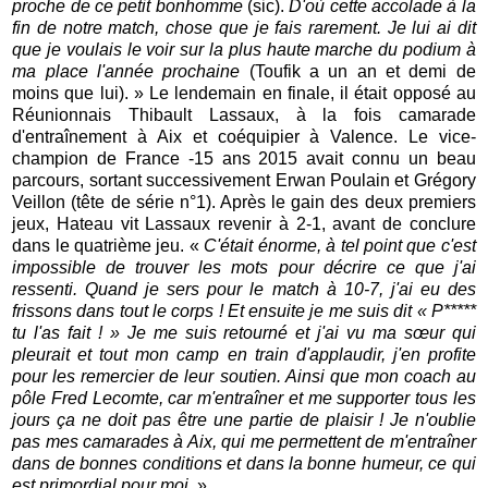
proche de ce petit bonhomme
(sic).
D'où cette accolade à la
fin de notre match, chose que je fais rarement. Je lui ai dit
que je voulais le voir sur la plus haute marche du podium à
ma place l'année prochaine
(Toufik a un an et demi de
moins que lui). » Le lendemain en finale, il était opposé au
Réunionnais Thibault Lassaux, à la fois camarade
d'entraînement à Aix et coéquipier à Valence. Le vice-
champion de France -15 ans 2015 avait connu un beau
parcours, sortant successivement Erwan Poulain et Grégory
Veillon (tête de série n°1). Après le gain des deux premiers
jeux, Hateau vit Lassaux revenir à 2-1, avant de conclure
dans le quatrième jeu. «
C'était énorme, à tel point que c'est
impossible de trouver les mots pour décrire ce que j'ai
ressenti. Quand je sers pour le match à 10-7, j'ai eu des
frissons dans tout le corps ! Et ensuite je me suis dit « P*****
tu l'as fait ! » Je me suis retourné et j'ai vu ma sœur qui
pleurait et tout mon camp en train d'applaudir, j'en profite
pour les remercier de leur soutien. Ainsi que mon coach au
pôle Fred Lecomte, car m'entraîner et me supporter tous les
jours ça ne doit pas être une partie de plaisir ! Je n'oublie
pas mes camarades à Aix, qui me permettent de m'entraîner
dans de bonnes conditions et dans la bonne humeur, ce qui
est primordial pour moi.
»