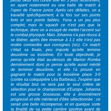
perdu deux fois contre elle en 5 jeux récemment,
en ayant notamment eu une balle de match à
l'open de France junior. Après ces défaites, on a
travaillé spécifiquement, à la fois sur ses points
forts et ses points faibles. Yuna a un jeu plus
complet, mais le squash ce n'est pas que la
technique, donc on a essayé de mettre l'accent sur
le combat physique. Mais Johanna n'a pas réussi à
se libérer, après être revenue à 1-1 elle n'est pas
restée connectée aux consignes (sic). Ce match
c'était sa finale, peu importe qu'elle termine
deuxième ou troisième. En toute objectivité, je
pense qu'elle était au-dessus de Marion Romba
dernièrement donc je pense qu'elle aurait mérité
de terminer deuxième, et elle l'a prouvé en
gagnant le match pour la troisième place 3-0
(contre sa coéquipière Léa Barbeau).
J'espère que
le résultat brut ne sera pas le seul critère de
sélection pour le championnat d'Europe. Johanna
est une grosse bosseuse, elle a énormément
progressé et elle mériterait d'être sélectionnée : ce
serait une belle récompense, et en quelque sorte
la finalité de sa petite carrière sportive avant de