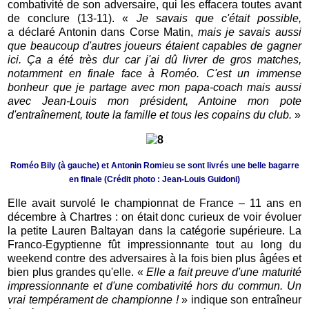
combativité de son adversaire, qui les effacera toutes avant
de conclure (13-11). «
Je savais que c'était possible,
a
déclaré Antonin dans Corse Matin,
mais je savais aussi
que beaucoup d'autres joueurs étaient capables de gagner
ici. Ça a été très dur car j'ai dû livrer de gros matches,
notamment en finale face à Roméo. C'est un immense
bonheur que je partage avec mon papa-coach mais aussi
avec Jean-Louis mon président, Antoine mon pote
d'entraînement, toute la famille et tous les copains du club.
»
Roméo Bily (à gauche) et Antonin Romieu se sont livrés une belle bagarre
en finale (Crédit photo : Jean-Louis Guidoni)
Elle avait survolé le championnat de France – 11 ans en
décembre à Chartres : on était donc curieux de voir évoluer
la petite Lauren Baltayan dans la catégorie supérieure. La
Franco-Egyptienne fût impressionnante tout au long du
weekend contre des adversaires à la fois bien plus âgées et
bien plus grandes qu'elle. «
Elle a fait preuve d'une maturité
impressionnante et d'une combativité hors du commun. Un
vrai tempérament de championne !
» indique son entraîneur