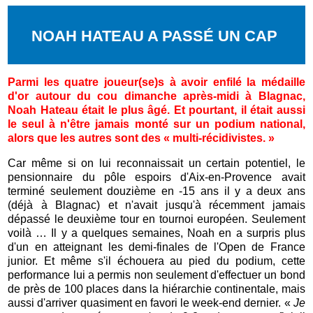
NOAH HATEAU A PASSÉ UN CAP
Parmi les quatre joueur(se)s à avoir enfilé la médaille
d'or autour du cou dimanche après-midi à Blagnac,
Noah Hateau était le plus âgé. Et pourtant, il était aussi
le seul à n'être jamais monté sur un podium national,
alors que les autres sont des « multi-récidivistes. »
Car même si on lui reconnaissait un certain potentiel, le
pensionnaire du pôle espoirs d'Aix-en-Provence avait
terminé seulement douzième en -15 ans il y a deux ans
(déjà à Blagnac) et n'avait jusqu'à récemment jamais
dépassé le deuxième tour en tournoi européen. Seulement
voilà … Il y a quelques semaines, Noah en a surpris plus
d'un en atteignant les demi-finales de l'Open de France
junior. Et même s'il échouera au pied du podium, cette
performance lui a permis non seulement d'effectuer un bond
de près de 100 places dans la hiérarchie continentale, mais
aussi d'arriver quasiment en favori le week-end dernier. «
Je