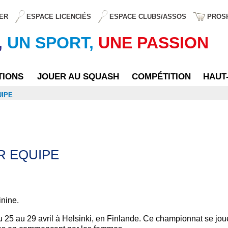
ER
ESPACE LICENCIÉS
ESPACE CLUBS/ASSOS
PROS
,
UN SPORT,
UNE PASSION
TIONS
JOUER AU SQUASH
COMPÉTITION
HAUT
UIPE
R EQUIPE
inine.
25 au 29 avril à Helsinki, en Finlande. Ce championnat se jou