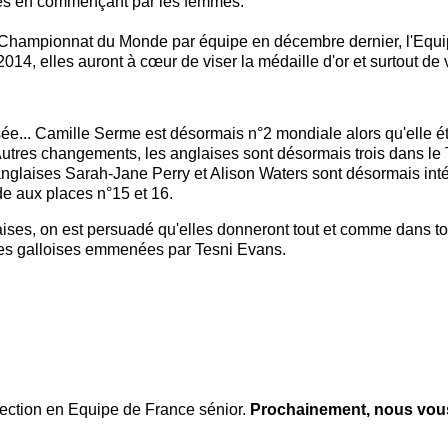
lles en commençant par les femmes.
u Championnat du Monde par équipe en décembre dernier, l'Equ
14, elles auront à cœur de viser la médaille d'or et surtout de 
sée... Camille Serme est désormais n°2 mondiale alors qu'elle é
tres changements, les anglaises sont désormais trois dans le T
s anglaises Sarah-Jane Perry et Alison Waters sont désormais i
de aux places n°15 et 16.
ses, on est persuadé qu'elles donneront tout et comme dans tout 
es galloises emmenées par Tesni Evans.
lection en Equipe de France sénior.
Prochainement, nous vous