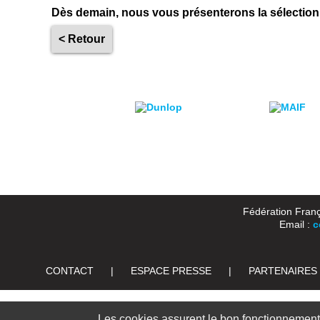
Dès demain, nous vous présenterons la sélection
< Retour
Fédération Franç
Email :
c
CONTACT
|
ESPACE PRESSE
|
PARTENAIRES
Les cookies assurent le bon fonctionnement d