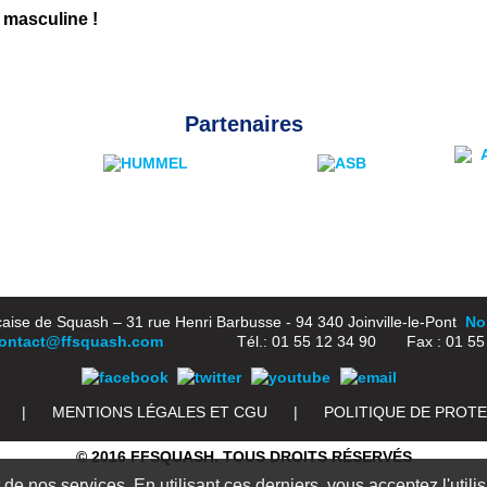
 masculine !
Partenaires
aise de Squash – 31 rue Henri Barbusse - 94 340 Joinville-le-Pont
Nou
ontact@ffsquash.com
Tél.: 01 55 12 34 90 Fax : 01 55 1
|
MENTIONS LÉGALES ET CGU
|
POLITIQUE DE PROT
© 2016 FFSQUASH. TOUS DROITS RÉSERVÉS
e nos services. En utilisant ces derniers, vous acceptez l'utili