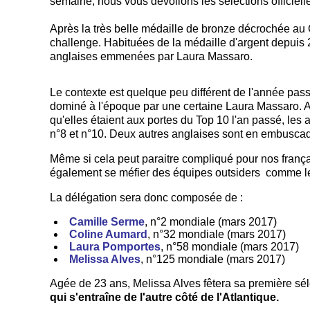
semaine, nous vous dévoilons les sélections officie
Après la très belle médaille de bronze décrochée a
challenge. Habituées de la médaille d'argent depuis 20
anglaises emmenées par Laura Massaro.
Le contexte est quelque peu différent de l'année pas
dominé à l'époque par une certaine Laura Massaro. Au
qu'elles étaient aux portes du Top 10 l'an passé, le
n°8 et n°10. Deux autres anglaises sont en embusca
Même si cela peut paraitre compliqué pour nos françai
également se méfier des équipes outsiders comme l
La délégation sera donc composée de :
Camille Serme
, n°2 mondiale (mars 2017)
Coline Aumard
, n°32 mondiale (mars 2017)
Laura Pomportes
, n°58 mondiale (mars 2017)
Melissa Alves
, n°125 mondiale (mars 2017)
Agée de 23 ans, Melissa Alves fêtera sa première sé
qui s'entraîne de l'autre côté de l'Atlantique.