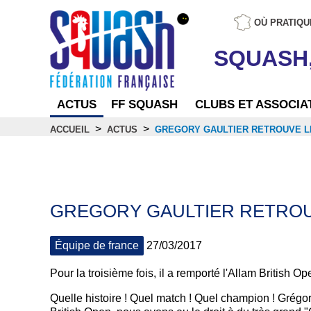
OÙ PRATIQU
SQUASH
ACTUS
FF SQUASH
CLUBS ET ASSOCIA
>
>
ACCUEIL
ACTUS
GREGORY GAULTIER RETROUVE L
Actus
GREGORY GAULTIER RETROU
Équipe de france
27/03/2017
Pour la troisième fois, il a remporté l'Allam British O
Quelle histoire ! Quel match ! Quel champion ! Grégory