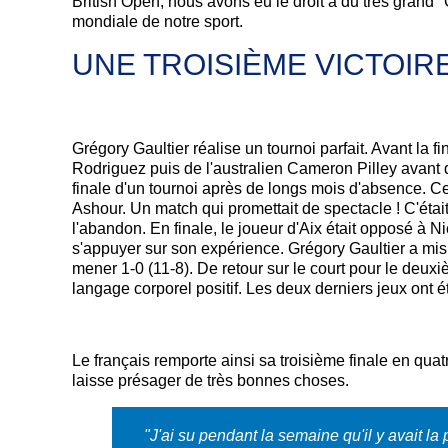
British Open, nous avons eu le droit à du très grand "
mondiale de notre sport.
UNE TROISIÈME VICTOIRE
Grégory Gaultier réalise un tournoi parfait. Avant la f
Rodriguez puis de l'australien Cameron Pilley avant d
finale d'un tournoi après de longs mois d'absence. C
Ashour. Un match qui promettait de spectacle ! C'étai
l'abandon. En finale, le joueur d'Aix était opposé à 
s'appuyer sur son expérience. Grégory Gaultier a mis u
mener 1-0 (11-8). De retour sur le court pour le deu
langage corporel positif. Les deux derniers jeux ont ét
Le français remporte ainsi sa troisième finale en q
laisse présager de très bonnes choses.
"J'ai su pendant la semaine qu'il y avait la 