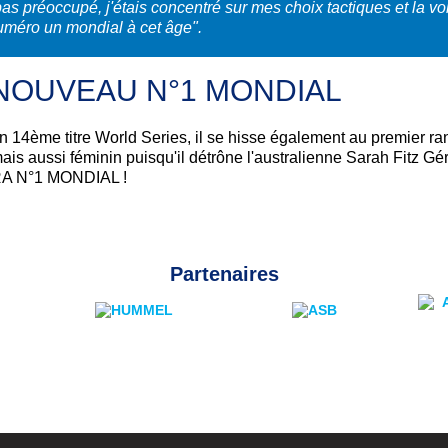
pas préoccupé, j'étais concentré sur mes choix tactiques et la v
 numéro un mondial à cet âge".
NOUVEAU N°1 MONDIAL
 14ème titre World Series, il se hisse également au premier rang 
is aussi féminin puisqu'il détrône l'australienne Sarah Fitz Gér
A N°1 MONDIAL !
Partenaires