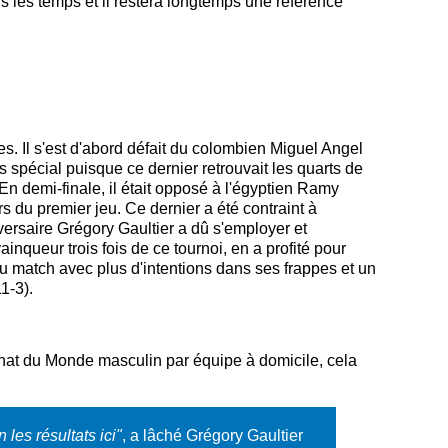
us les temps et il restera longtemps une référence
res. Il s'est d'abord défait du colombien Miguel Angel
 spécial puisque ce dernier retrouvait les quarts de
n demi-finale, il était opposé à l'égyptien Ramy
s du premier jeu. Ce dernier a été contraint à
versaire Grégory Gaultier a dû s'employer et
nqueur trois fois de ce tournoi, en a profité pour
u match avec plus d'intentions dans ses frappes et un
11-3).
nat du Monde masculin par équipe à domicile, cela
 les résultats ici"
, a lâché Grégory Gaultier