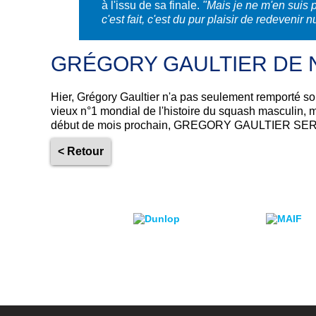
à l'issu de sa finale.
"Mais je ne m'en suis 
c'est fait, c'est du pur plaisir de redevenir
GRÉGORY GAULTIER DE 
Hier, Grégory Gaultier n'a pas seulement remporté son
vieux n°1 mondial de l'histoire du squash masculin, ma
début de mois prochain, GREGORY GAULTIER SER
< Retour