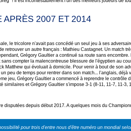
Greg" ! Il est incontestablement l'un des meilleurs joueurs de to
 APRÈS 2007 ET 2014
inale, le tricolore n'avait pas concédé un seul jeu à ses adversai
e retrouver un autre français : Mathieu Castagnet. Un match très
ependant, Grégory Gaultier a continué sa route sans encombre. E
t sans compter la malencontreuse blessure de l'égyptien au cour
Nick Matthew qui évoluait à domicile. Pour venir à bout de son ad
n peu de temps pour rentrer dans son match... l'anglais, déjà vai
xième jeu, Grégory Gaultier a commencé à reprendre le contrôle d
é similaires et Grégory Gaultier s'impose 3-1 (8-11, 11-7, 11-3, 
uatre disputées depuis début 2017. A quelques mois du Champion
possibilité pour trois d'entre nous d'être numéro un mondial selon