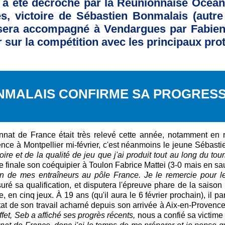
n a été décroché par la Réunionnaise Océan
, victoire de Sébastien Bonmalais (autre
sera accompagné à Vendargues par Fabien V
 sur la compétition avec les principaux pro
NMALAIS CONFIRME SA PROGRESS
nnat de France était très relevé cette année, notamment en 
ence à Montpellier mi-février, c'est néanmoins le jeune Sébas
oire et de la qualité de jeu que j'ai produit tout au long du tou
 de finale son coéquipier à Toulon Fabrice Mattei (3-0 mais en s
n de mes entraîneurs au pôle France. Je le remercie pour le
uré sa qualification, et disputera l'épreuve phare de la saison
le, en cinq jeux. À 19 ans (qu'il aura le 6 février prochain), i
ultat de son travail acharné depuis son arrivée à Aix-en-Proven
fet, Seb a affiché ses progrès récents,
nous a confié sa victime 