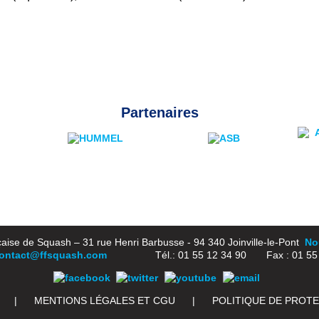
Partenaires
aise de Squash – 31 rue Henri Barbusse - 94 340 Joinville-le-Pont
Nou
ontact@ffsquash.com
Tél.: 01 55 12 34 90 Fax : 01 55 1
|
MENTIONS LÉGALES ET CGU
|
POLITIQUE DE PROT