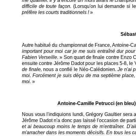
me qualifier. Il y a encore un mois avant le champio
difficile de toute façon.
(Lorsqu'on lui demande si le 
préfère les courts traditionnels !
»
Sébast
Autre habitué du championnat de France, Antoine-Cam
important pour moi car je me suis entraîné dur pour c
Fabien Verseille
. » Son quart de finale contre Enzo 
ensuite contre Jérôme Dadot pour les places 5-8, le 
de finale,
nous a confié le Néo-Calédonien.
Je n'ai 
moi. Forcément je suis déçu de ma septième place, ma
moi.
»
Antoine-Camille Petrucci (en bleu)
Nous vous l'indiquions lundi, Grégory Gaultier sera 
Jérôme Dadot n'a donc pas laissé l'occasion de part
et ai beaucoup moins le temps de m'entraîner. D'aille
m'arracher dans les moments décisifs. En tous les ca