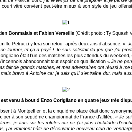
nnat de France, donc j'ai le temps de me préparer et je pense qu
court vitré convient peut-être mieux à son style de jeu offensi
ien Bonmalais et Fabien Verseille
(Crédit photo : Ty Squash 
ille Petrucci y fera son retour après deux ans d'absence. «
Je
e tournoi, et ça a payé ! Je suis satisfait du jeu que j'ai produ
Corigliano était l'un des matches les plus attendus du weekend, 
Vincennois abandonnait tout espoir de qualification «
Je ne pens
pas fait de grands matches, et mes adversaires ont réussi à me 
is bravo à Antoine car je sais qu'il s'entraîne dur, mais aus
 est venu à bout d'Enzo Corigliano en quatre jeux très dis
absent à Montpellier, et la cinquième place était donc synonym
iciper à son septième championnat de France d'affilée. «
Je sui
urs, je finis sur les rotules car ne j'ai plus l'habitude d'ench
s, j'ai vraiment hâte de découvrir le nouveau club de Vendargu