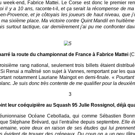
du week-end, Fabrice Mattei. Le Corse est donc le premier rem
i il y a 10 ans,
raconte-t-il,
et ça serait la récompense de ma
-en-Provence, et je côtoyais les joueurs de haut niveau, que 
de ma sixième place. Ma victoire contre Quint Mandil en huitième
s surtout tactique, car dernièrement j'ai pu me confronter
dav
barré la route du championnat de France à Fabrice Mattei
(C
troisième rang national, seulement trois billets étaient distrib
Si Renai a maîtrisé son sujet à Vannes, remportant par les quali
 sortant notamment Lauriane Maingot en demi-finale. «
Pourtant 
lanc. Je suis donc très contente de me qualifier pour la deuxi
oint leur coéquipière au Squash 95 Julie Rossignol, déjà qua
 Réunionnaise Océane Cebollada, qui comme Sébastien Bonm
que Stéphane Brévard, qui l'entraîne depuis septembre.
Elle é
r semaine, voire deux en raison de ses études qui lui prenn
s évident de trouver des créneaux. Du coup on a un peu tâtonn