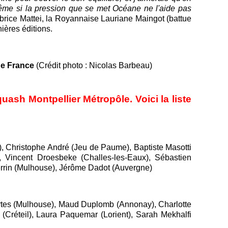
 même si la pression que se met Océane ne l'aide pas
ice Mattei, la Royannaise Lauriane Maingot (battue
nières éditions.
 de France
(Crédit photo : Nicolas Barbeau)
ash Montpellier Métropôle. Voici la liste
), Christophe André (Jeu de Paume), Baptiste Masotti
, Vincent Droesbeke (Challes-les-Eaux), Sébastien
errin (Mulhouse), Jérôme Dadot (Auvergne)
portes (Mulhouse), Maud Duplomb (Annonay), Charlotte
 (Créteil), Laura Paquemar (Lorient), Sarah Mekhalfi