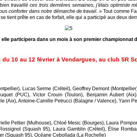
en travaillé ces trois dernières semaines, j'étais optimiste
 nous conforter dans notre démarche de travail
.
» Tout comme Fabr
 tient prête en cas de forfait, elle qui a participé aux deux der
: elle participera dans un mois à son premier championnat
 du 10 au 12 février à Vendargues, au club 5R Squ
pellier), Lucas Serme (Créteil), Geoffrey Demont (Montpellier
uquet (PUC), Victor Crouin (Toulon), Benjamin Aubert (Aix)
e (Aix), Antoine-Camille Petrucci (Balagne / Valence), Yann P
yrielle Peltier (Mulhouse), Chloé Mesic (Bourges), Laura Pom
e Rossignol (Squash 95), Laura Gamblin (Créteil), Élise Romba
rer (Squash 95), Océane Cebollada (La Rochelle)