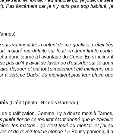
e je serai en forme. Peu importe qui je joue, ce sera
f).
Pas forcément car
je n'y suis pas trop habitué, je
Vannes)
 suis vraiment très content de me qualifier, c'était très
it, malgré ma défaite sur le fil en demi finale contre
et a donc tourné à l'avantage du Corse. En s'inclinant
e pas qu'il y avait de favori ou d'outsider sur le quart
faire déjouer et ont tout simplement été meilleurs que
si à Jérôme Dadot. Ils méritaient plus leur place que
putés
(Crédit photo : Nicolas Barbeau)
e de qualification. Comme il y a douze mois à Tarnos,
s plutôt fier de ce résultat étant donné que je travaille
aîner les matchs : ça c'est joué au mental, et j'ai su
es et de revoir tout le monde !
» Pour y parvenir, il a