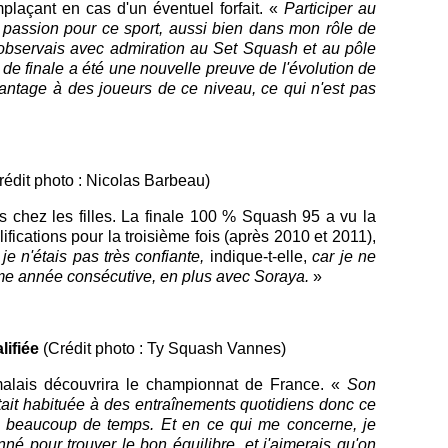
plaçant en cas d'un éventuel forfait. «
Participer au
 passion pour ce sport, aussi bien dans mon rôle de
j'observais avec admiration au Set Squash et au pôle
 de finale a été une nouvelle preuve de l'évolution de
antage à des joueurs de ce niveau, ce qui n'est pas
rédit photo : Nicolas Barbeau)
ués chez les filles. La finale 100 % Squash 95 a vu la
fications pour la troisième fois (après 2010 et 2011),
je n'étais pas très confiante,
indique-t-elle,
car je ne
ème année consécutive, en plus avec Soraya.
»
lifiée
(Crédit photo : Ty Squash Vannes)
alais découvrira le championnat de France. «
Son
tait habituée à des entraînements quotidiens donc ce
ent beaucoup de temps. Et en ce qui me concerne, je
é pour trouver le bon équilibre, et j'aimerais qu'on