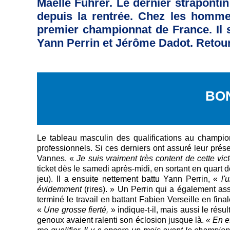
Maëlle Fuhrer. Le dernier straponti
depuis la rentrée. Chez les hommes
premier championnat de France. Il 
Yann Perrin et Jérôme Dadot. Retour
BO
Le tableau masculin des qualifications au champio
professionnels. Si ces derniers ont assuré leur prés
Vannes. «
Je suis vraiment très content de cette vict
ticket dès le samedi après-midi, en sortant en quart
jeu). Il a ensuite nettement battu Yann Perrin, «
l'u
évidemment
(rires). » Un Perrin qui a également ass
terminé le travail en battant Fabien Verseille en fina
«
Une grosse fierté,
» indique-t-il, mais aussi le rés
genoux avaient ralenti son éclosion jusque là.
« En ef