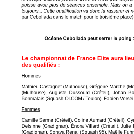
puisse avoir plus de séances ensemble. Mais on a bi
toujours... Cette qualification va donc la rassurer et
par Cebollada dans le match pour le troisième place) se
Océane Cebollada peut serrer le poing 
Le championnat de France Elite aura lieu
des qualifiés :
Hommes
Mathieu Castagnet (Mulhouse), Grégoire Marche (Mont
(Mulhouse), Auguste Dussourd (Créteil), Johan Bo
Bonmalais (Squash-OI.COM / Toulon), Fabien Verseill
Femmes
Camille Serme (Créteil), Coline Aumard (Créteil), C
Delsinne (Gradignan), Énora Villard (Créteil), Juli
(Gradignan), Soraya Renai (Squash 95), Maëlle Fuh