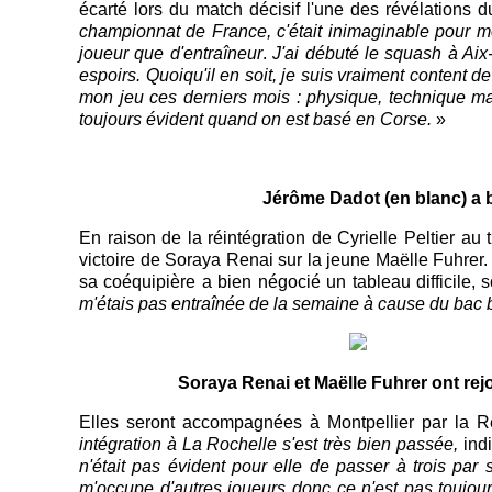
écarté lors du match décisif l'une des révélations 
championnat de France, c'était inimaginable pour mo
joueur que d'entraîneur
.
J'ai débuté le squash à Aix
espoirs. Quoiqu'il en soit, je suis vraiment content 
mon jeu ces derniers mois : physique, technique mai
toujours évident quand on est basé en Corse.
»
Jérôme Dadot (en blanc) a 
En raison de la réintégration de Cyrielle Peltier au 
victoire de Soraya Renai sur la jeune Maëlle Fuhrer. 
sa coéquipière a bien négocié un tableau difficile,
m'étais pas entraînée de la semaine à cause du bac b
Soraya Renai et Maëlle Fuhrer ont rej
Elles seront accompagnées à Montpellier par la
intégration à La Rochelle s'est très bien passée,
indi
n'était pas évident pour elle de passer à trois pa
m'occupe d'autres joueurs donc ce n'est pas toujour