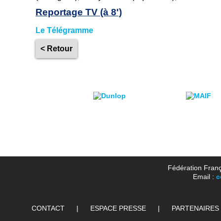
Reportage TV (à 8')
Le Télégramme
< Retour
Fédération Franç
Email :
c
CONTACT
|
ESPACE PRESSE
|
PARTENAIRES