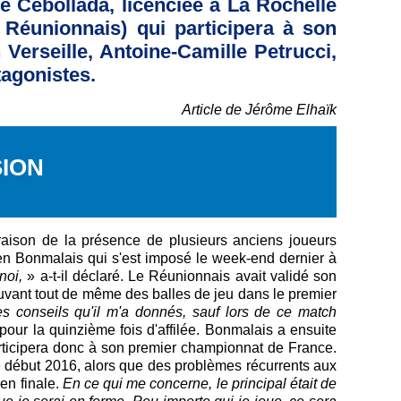
e Cebollada, licenciée à La Rochelle
 Réunionnais) qui participera à son
erseille, Antoine-Camille Petrucci,
tagonistes.
Article de Jérôme Elhaïk
ION
raison de la présence de plusieurs anciens joueurs
tien Bonmalais qui s'est imposé le week-end dernier à
rnoi,
» a-t-il déclaré. Le Réunionnais avait validé son
auvant tout de même des balles de jeu dans le premier
s conseils qu'il m'a donnés, sauf lors de ce match
 pour la quinzième fois d'affilée. Bonmalais a ensuite
l participera donc à son premier championnat de France.
ce début 2016, alors que des problèmes récurrents aux
en finale.
En ce qui me concerne, le principal était de