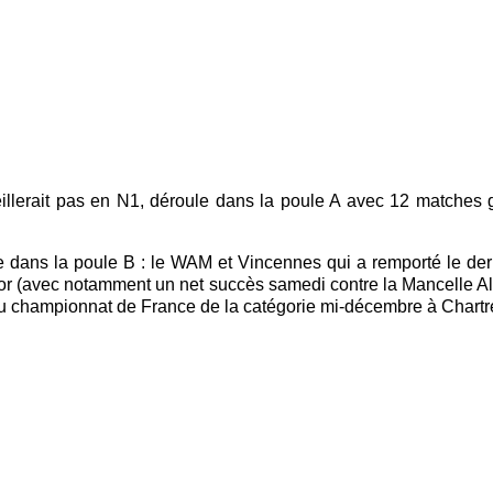
eillerait pas en N1, déroule dans la poule A avec 12 matche
dans la poule B : le WAM et Vincennes qui a remporté le derb
or (avec notamment un net succès samedi contre la Mancelle Al
rs du championnat de France de la catégorie mi-décembre à Char