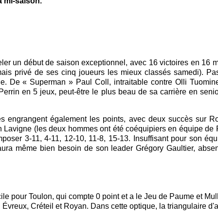
la mi-saison.
er un début de saison exceptionnel, avec 16 victoires en 16 ma
 (mais privé de ses cinq joueurs les mieux classés samedi). 
e. De « Superman » Paul Coll, intraitable contre Olli Tuomi
rrin en 5 jeux, peut-être le plus beau de sa carrière en senior
es engrangent également les points, avec deux succès sur R
n Lavigne (les deux hommes ont été coéquipiers en équipe de
poser 3-11, 4-11, 12-10, 11-8, 15-13. Insuffisant pour son équi
aura même bien besoin de son leader Grégory Gaultier, absent
fficile pour Toulon, qui compte 0 point et a le Jeu de Paume et M
 Évreux, Créteil et Royan. Dans cette optique, la triangulaire d'av