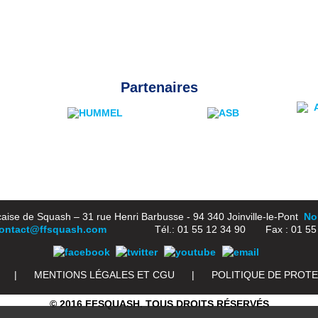
Partenaires
aise de Squash – 31 rue Henri Barbusse - 94 340 Joinville-le-Pont
Nou
ontact@ffsquash.com
Tél.: 01 55 12 34 90 Fax : 01 55 1
|
MENTIONS LÉGALES ET CGU
|
POLITIQUE DE PROT
© 2016 FFSQUASH. TOUS DROITS RÉSERVÉS