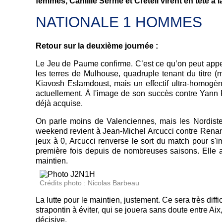
femmes, Camille Serme et Créteil virent en tête à 
NATIONALE 1 HOMMES
Retour sur la deuxième journée :
Le Jeu de Paume confirme. C’est ce qu’on peut appel
les terres de Mulhouse, quadruple tenant du titre
Kiavosh Eslamdoust, mais un effectif ultra-homogèn
actuellement. À l'image de son succès contre Yann Pe
déjà acquise.
On parle moins de Valenciennes, mais les Nordist
weekend revient à Jean-Michel Arcucci contre Rena
jeux à 0, Arcucci renverse le sort du match pour s'im
première fois depuis de nombreuses saisons. Elle 
maintien.
Crédits photo :
Nicolas Barbeau
La lutte pour le maintien, justement. Ce sera très di
strapontin à éviter, qui se jouera sans doute entre Aix,
décisive.