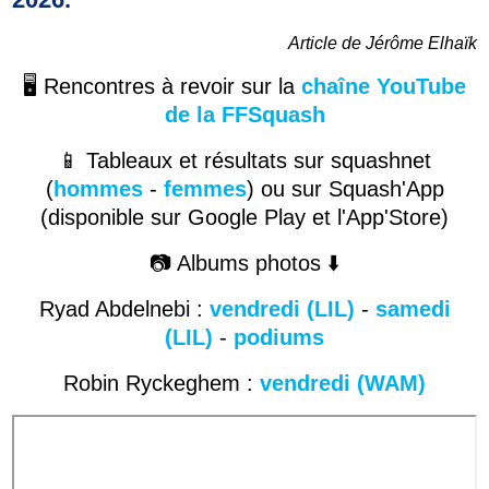
Article de Jérôme Elhaïk
🖥️ Rencontres à revoir s
ur la
chaîne YouTube
de la FFSquash
📱 Tableaux et résultats sur squashnet
(
hommes
-
femmes
) ou sur Squash'App
(disponible sur Google Play et l'App'Store)
📷 Albums photos ⬇️
Ryad Abdelnebi :
vendredi (LIL)
-
samedi
(LIL)
-
podiums
Robin Ryckeghem :
vendredi (WAM)