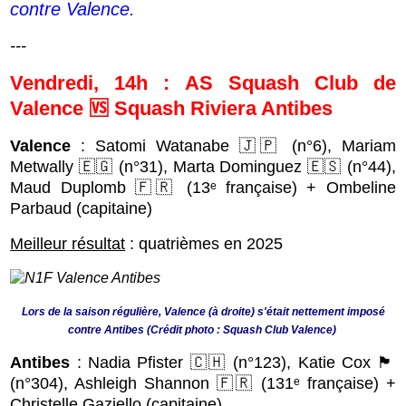
contre Valence.
---
Vendredi, 14h : AS Squash Club de
Valence 🆚 Squash Riviera Antibes
Valence
: Satomi Watanabe 🇯🇵 (n°6), Mariam
Metwally 🇪🇬 (n°31), Marta Dominguez 🇪🇸 (n°44),
Maud Duplomb 🇫🇷 (13ᵉ française) + Ombeline
Parbaud (capitaine)
Meilleur résultat
: quatrièmes en 2025
Lors de la saison régulière, Valence (à droite) s'était nettement imposé
contre Antibes (Crédit photo : Squash Club Valence)
Antibes
: Nadia Pfister 🇨🇭 (n°123), Katie Cox 🏴󠁧󠁢󠁥󠁮󠁧󠁿
(n°304), Ashleigh Shannon 🇫🇷 (131ᵉ française) +
Christelle Gaziello (capitaine)