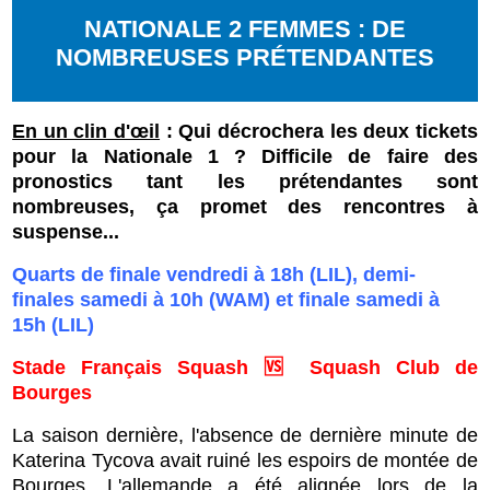
NATIONALE 2 FEMMES : DE
NOMBREUSES PRÉTENDANTES
En un clin d'œil
: Qui décrochera les deux tickets
pour la Nationale 1 ? Difficile de faire des
pronostics tant les prétendantes sont
nombreuses, ça promet des rencontres à
suspense...
Quarts de finale vendredi à 18h (LIL), demi-
finales samedi à 10h (WAM) et finale samedi à
15h (LIL)
Stade Français Squash 🆚 Squash Club de
Bourges
La saison dernière, l'absence de dernière minute de
Katerina Tycova avait ruiné les espoirs de montée de
Bourges. L'allemande a été alignée lors de la