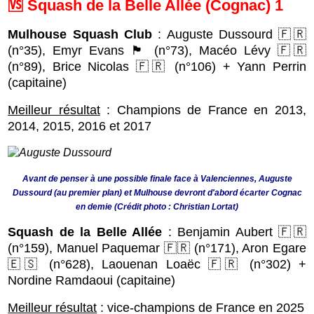
🆚 Squash de la Belle Allée (Cognac) 1
Mulhouse Squash Club
: Auguste Dussourd 🇫🇷
(n°35), Emyr Evans 🏴󠁧󠁢󠁷󠁬󠁳󠁿 (n°73), Macéo Lévy 🇫🇷
(n°89), Brice Nicolas 🇫🇷 (n°106) + Yann Perrin
(capitaine)
Meilleur résultat
: Champions de France en 2013,
2014, 2015, 2016 et 2017
Avant de penser à une possible finale face à Valenciennes, Auguste
Dussourd (au premier plan) et Mulhouse devront d'abord écarter Cognac
en demie (Crédit photo : Christian Lortat)
Squash de la Belle Allée
: Benjamin Aubert 🇫🇷
(n°159), Manuel Paquemar 🇫🇷 (n°171), Aron Egare
🇪🇸 (n°628), Laouenan Loaëc 🇫🇷 (n°302) +
Nordine Ramdaoui (capitaine)
Meilleur résultat
: vice-champions de France en 2025