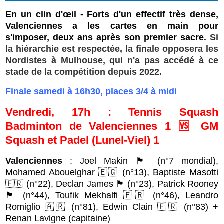
En un clin d'œil
- Forts d'un effectif très dense,
Valenciennes a les cartes en main pour
s'imposer, deux ans après son premier sacre.
Si
la hiérarchie est respectée, la finale opposera les
Nordistes à Mulhouse, qui n'a pas accédé à ce
stade de la compétition depuis 2022.
Finale samedi à 16h30, places 3/4 à midi
Vendredi, 17h : Tennis Squash
Badminton de Valenciennes 1 🆚 GM
Squash et Padel (Lunel-Viel) 1
Valenciennes
: Joel Makin 🏴󠁧󠁢󠁷󠁬󠁳󠁿 (n°7 mondial),
Mohamed Abouelghar 🇪🇬 (n°13), Baptiste Masotti
🇫🇷 (n°22), Declan James 🏴󠁧󠁢󠁥󠁮󠁧󠁿 (n°23), Patrick Rooney
🏴󠁧󠁢󠁥󠁮󠁧󠁿 (n°44), Toufik Mekhalfi 🇫🇷 (n°46), Leandro
Romiglio 🇦🇷 (n°81), Edwin Clain 🇫🇷 (n°83) +
Renan Lavigne (capitaine)