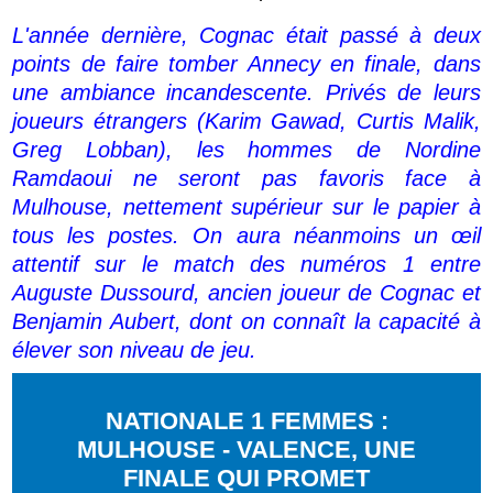
L'année dernière, Cognac était passé à deux
points de faire tomber Annecy en finale, dans
une ambiance incandescente. Privés de leurs
joueurs étrangers (Karim Gawad, Curtis Malik,
Greg Lobban), les hommes de Nordine
Ramdaoui ne seront pas favoris face à
Mulhouse, nettement supérieur sur le papier à
tous les postes. On aura néanmoins un œil
attentif sur le match des numéros 1 entre
Auguste Dussourd, ancien joueur de Cognac et
Benjamin Aubert, dont on connaît la capacité à
élever son niveau de jeu.
NATIONALE 1 FEMMES :
MULHOUSE - VALENCE, UNE
FINALE QUI PROMET