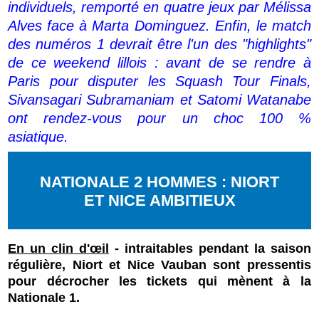
individuels, remporté en quatre jeux par Mélissa
Alves face à Marta Dominguez. Enfin, le match
des numéros 1 devrait être l'un des "highlights"
de ce weekend lillois : avant de se rendre à
Paris pour disputer les Squash Tour Finals,
Sivansagari Subramaniam et Satomi Watanabe
ont rendez-vous pour un choc 100 %
asiatique.
NATIONALE 2 HOMMES : NIORT
ET NICE AMBITIEUX
En un clin d'œil
- intraitables pendant la saison
régulière, Niort et Nice Vauban sont pressentis
pour décrocher les tickets qui mènent à la
Nationale 1.