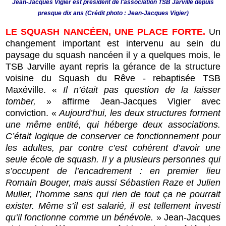
Jean-Jacques Vigier est président de l'association TSB Jarville depuis
presque dix ans (Crédit photo : Jean-Jacques Vigier)
LE SQUASH NANCÉEN, UNE PLACE FORTE.
Un
changement important est intervenu au sein du
paysage du squash nancéen il y a quelques mois, le
TSB Jarville ayant repris la gérance de la structure
voisine du Squash du Rêve - rebaptisée TSB
Maxéville. «
Il n’était pas question de la laisser
tomber,
» affirme Jean-Jacques Vigier avec
conviction. «
Aujourd’hui, les deux structures forment
une même entité, qui héberge deux associations.
C’était logique de conserver ce fonctionnement pour
les adultes, par contre c’est cohérent d’avoir une
seule école de squash. Il y a plusieurs personnes qui
s’occupent de l’encadrement : en premier lieu
Romain Bouger, mais aussi Sébastien Raze et Julien
Muller, l’homme sans qui rien de tout ça ne pourrait
exister. Même s’il est salarié, il est tellement investi
qu’il fonctionne comme un bénévole.
» Jean-Jacques