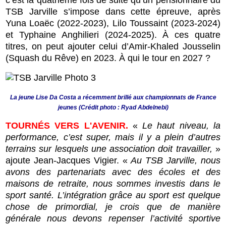
c’est la quatrième fois de suite qu’un pensionnaire du
TSB Jarville s’impose dans cette épreuve, après
Yuna Loaëc (2022-2023), Lilo Toussaint (2023-2024)
et Typhaine Anghilieri (2024-2025). À ces quatre
titres, on peut ajouter celui d’Amir-Khaled Jousselin
(Squash du Rêve) en 2023. À qui le tour en 2027 ?
La jeune Lise Da Costa a récemment brillé aux championnats de France
jeunes (Crédit photo : Ryad Abdelnebi)
TOURNÉS VERS L'AVENIR.
«
Le haut niveau, la
performance, c’est super, mais il y a plein d’autres
terrains sur lesquels une association doit travailler,
»
ajoute Jean-Jacques Vigier. «
Au TSB Jarville, nous
avons des partenariats avec des écoles et des
maisons de retraite, nous sommes investis dans le
sport santé. L’intégration grâce au sport est quelque
chose de primordial, je crois que de manière
générale nous devons repenser l’activité sportive