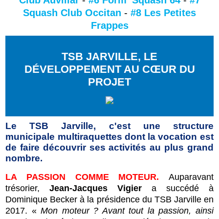
Club Auvillar
-
#6 Form' Squash 64
-
#7
Squash Club Occitan
-
#8 Les Petites
Frappes
TSB JARVILLE, LE
DÉVELOPPEMENT AU CŒUR DU
PROJET
Le TSB Jarville, c'est une structure
municipale multiraquettes dont la vocation est
de faire découvrir ses activités au plus grand
nombre.
LA PASSION COMME MOTEUR.
Auparavant
trésorier,
Jean-Jacques Vigier
a succédé à
Dominique Becker à la présidence du TSB Jarville en
2017. «
Mon moteur ? Avant tout la passion, ainsi