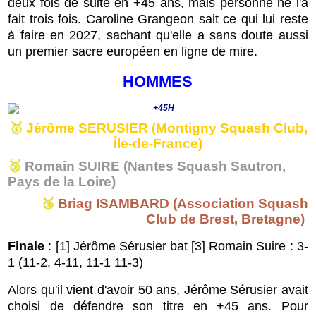
deux fois de suite en +45 ans, mais personne ne l'a
fait trois fois. Caroline Grangeon sait ce qui lui reste
à faire en 2027, sachant qu'elle a sans doute aussi
un premier sacre européen en ligne de mire.
HOMMES
🥇
Jérôme SERUSIER (Montigny Squash Club,
Île-de-France)
🥈
Romain SUIRE (Nantes Squash Sautron,
Pays de la Loire)
🥉
Briag ISAMBARD
(Association Squash
Club de Brest, Bretagne
)
Finale
: [1] Jérôme Sérusier bat [3] Romain Suire : 3-
1 (
11-2, 4-11, 11-1 11-3
)
Alors qu'il vient d'avoir 50 ans, Jérôme Sérusier avait
choisi de défendre son titre en +45 ans. Pour