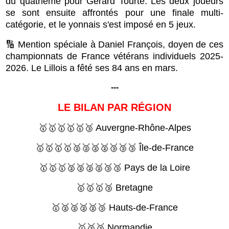
du quatrième pour Gérard Tourte. Les deux joueurs
se sont ensuite affrontés pour une finale multi-
catégorie, et le yonnais s'est imposé en 5 jeux.
🔢 Mention spéciale à Daniel François, doyen de ces
championnats de France vétérans individuels 2025-
2026. Le Lillois a fêté ses 84 ans en mars.
---
LE BILAN PAR RÉGION
🥇🥇🥇🥇🥇🥉 Auvergne-Rhône-Alpes
🥇🥇🥇🥇🥈🥈🥈🥈🥉🥉🥉 Île-de-France
🥇🥇🥇🥈🥈🥈🥈🥉🥉 Pays de la Loire
🥇🥇🥇🥉 Bretagne
🥇🥈🥈🥈🥈🥉 Hauts-de-France
🥇🥈🥉 Normandie