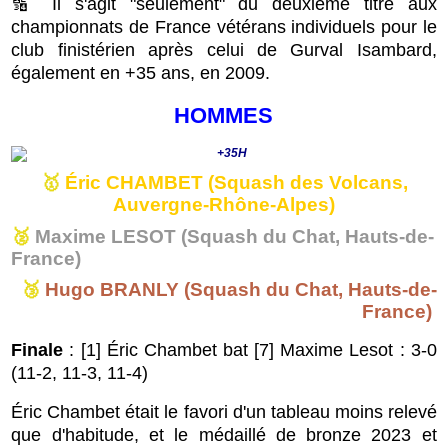
🔢 Il s'agit "seulement" du deuxième titre aux
championnats de France vétérans individuels pour le
club finistérien après celui de Gurval Isambard,
également en +35 ans, en 2009.
HOMMES
🥇
Éric CHAMBET (Squash des Volcans,
Auvergne-Rhône-Alpes)
🥈
Maxime LESOT (Squash du Chat, Hauts-de-
France)
🥉
Hugo BRANLY (Squash du Chat, Hauts-de-
France)
Finale
: [1] Éric Chambet bat [7] Maxime Lesot : 3-0
(11-2, 11-3, 11-4)
Éric Chambet était le favori d'un tableau moins relevé
que d'habitude, et le médaillé de bronze 2023 et