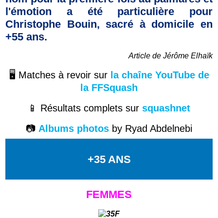
l'émotion a été particulière pour
Christophe Bouin, sacré à domicile en
+55 ans.
Article de Jérôme Elhaïk
🖥️ Matches à revoir sur
la chaîne YouTube de
la FFSquash
📱 Résultats complets sur
squashnet
📷
Albums photos
by
Ryad Abdelnebi
+35 ANS
FEMMES