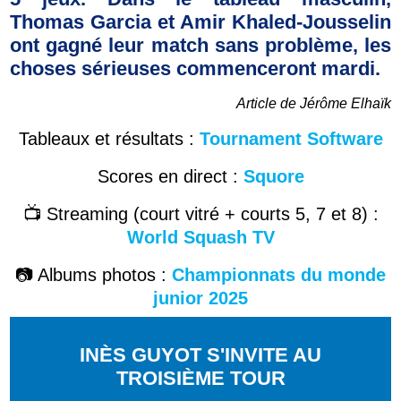
Thomas Garcia et Amir Khaled-Jousselin
ont gagné leur match sans problème, les
choses sérieuses commenceront mardi.
Article de Jérôme Elhaïk
Tableaux et résultats :
Tournament Software
Scores en direct :
Squore
📺 Streaming (court vitré + courts 5, 7 et 8) :
World Squash TV
📷 Albums photos :
Championnats du monde
junior 2025
INÈS GUYOT S'INVITE AU
TROISI
È
ME TOUR