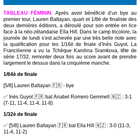
TABLEAU FÉMININ.
Après avoir bénéficié d'un bye au
premier tour, Lauren Baltayan, quart et 1/8è de finaliste des
deux dernières éditions, a déroulé pour son entrée en lice
face à la néo-zélandaise Ella Hill. Dans le camp tricolore, la
journée de lundi s'est achevée par une très belle note avec
la qualification pour les 1/16è de finale d'Inès Guyot. La
Francilienne a vu la Tchèque Karolina Sramkova, tête de
série 17/32, remonter deux fois au score avant de prendre
largement le dessus dans la cinquième manche.
1/64è de finale
[5/8] Lauren Baltayan 🇫🇷 - bye
✅ Inès Guyot 🇫🇷 bat Anabel Romero Gemmell 🇳🇿 : 3-1
(7-11, 11-4, 11-4, 11-8)
1/32è de finale
✅ [5/8] Lauren Baltayan 🇫🇷 bat Ella Hill 🇳🇿 : 3-0 (11-3,
11-4, 11-2)