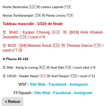
Aneta Sezemska 🇨🇿 🆚 Leelou Laporte 🇫🇷
Navya Sundararajan 🇮🇳
🆚 Paola Lincou 🇫🇷
Tableau masculin - 1/32è de finale
⏰ 8h40 : Kasper Cheung 🇦🇺 🆚 [9/16] Amir Khaled-
Jousselin 🇫🇷 / court n°4
⏰ 9h20 : [3/4] Marwan Assal
🇪🇬
🆚 Thomas Garcia 🇫🇷 /
court n°7 📺
➕ Places 65-126
⏰ Midi : Keng In Leong 🇲🇴
🆚
Axel Diet 🇫🇷 / court vitré n°8
⏰ 13h20 : Haider Naqvi
🇦🇺
🆚
Axel Daujon 🇫🇷 / court n°11
WSF :
Site Web
-
Facebook
-
Instagram
FFSquash :
Site Web
-
Facebook
-
Instagram
< Retour