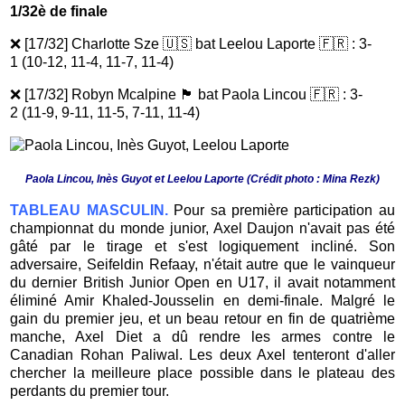
1/32è de finale
❌ [17/32] Charlotte Sze 🇺🇸 bat Leelou Laporte 🇫🇷 : 3-
1
(10-12, 11-4, 11-7, 11-4)
❌ [17/32] Robyn Mcalpine 🏴󠁧󠁢󠁳󠁣󠁴󠁿 bat Paola Lincou 🇫🇷 : 3-
2
(11-9, 9-11, 11-5, 7-11, 11-4)
Paola Lincou, Inès Guyot et Leelou Laporte (Crédit photo : Mina Rezk)
TABLEAU MASCULIN.
Pour sa première participation au
championnat du monde junior, Axel Daujon n'avait pas été
gâté par le tirage et s'est logiquement incliné. Son
adversaire,
Seifeldin Refaay, n'était autre que le vainqueur
du dernier British Junior Open en U17, il avait notamment
éliminé Amir Khaled-Jousselin en demi-finale. Malgré le
gain du premier jeu, et un beau retour en fin de quatrième
manche, Axel Diet a dû rendre les armes contre le
Canadian Rohan Paliwal. Les deux Axel tenteront d'aller
chercher la meilleure place possible dans le plateau des
perdants du premier tour
.