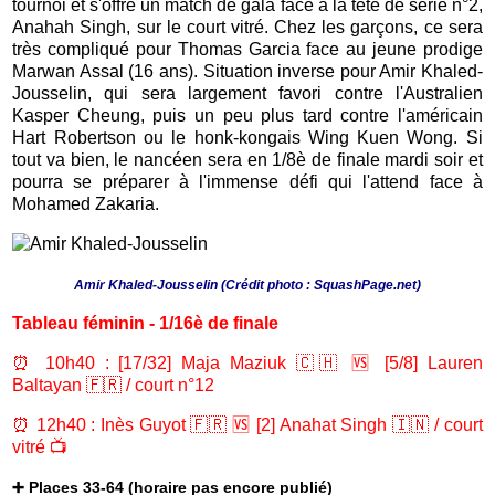
tournoi et s'offre un match de gala face à la tête de série n°2,
Anahah Singh, sur le court vitré. Chez les garçons, ce sera
très compliqué pour Thomas Garcia face au jeune prodige
Marwan Assal (16 ans). Situation inverse pour Amir Khaled-
Jousselin, qui sera largement favori contre l'Australien
Kasper Cheung, puis un peu plus tard contre l'américain
Hart Robertson ou le honk-kongais Wing Kuen Wong. Si
tout va bien, le nancéen sera en 1/8è de finale mardi soir et
pourra se préparer à l'immense défi qui l'attend face à
Mohamed Zakaria.
Amir Khaled-Jousselin (Crédit photo : SquashPage.net)
Tableau féminin - 1/16è de finale
⏰ 10h40 : [17/32] Maja Maziuk 🇨🇭 🆚 [5/8] Lauren
Baltayan 🇫🇷 / court n°12
⏰ 12h40 : Inès Guyot 🇫🇷 🆚 [2] Anahat Singh 🇮🇳 / court
vitré 📺
➕ Places 33-64 (horaire pas encore publié)