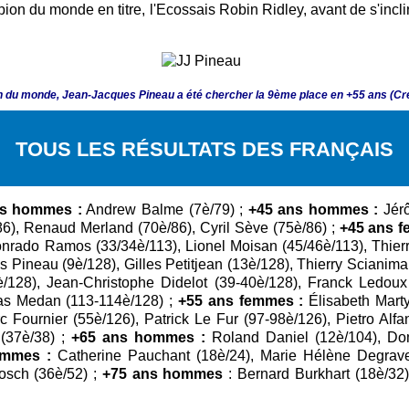
pion du monde en titre, l'Ecossais Robin Ridley, avant de s'inc
on du monde, Jean-Jacques Pineau a été chercher la 9ème place en +55 ans (Cr
TOUS LES RÉSULTATS DES FRANÇAIS
ns hommes :
Andrew Balme (7è/79) ;
+45 ans hommes :
Jérô
6), Renaud Merland (70è/86), Cyril Sève (75è/86) ;
+45 ans f
Conrado Ramos (33/34è/113), Lionel Moisan (45/46è/113), Thie
Pineau (9è/128), Gilles Petitjean (13è/128), Thierry Scianiman
è/128), Jean-Christophe Didelot (39-40è/128), Franck Ledou
as Medan (113-114è/128) ;
+55 ans femmes :
Élisabeth Marty
c Fournier (55è/126), Patrick Le Fur (97-98è/126), Pietro Alf
 (37è/38) ;
+65 ans hommes :
Roland Daniel (12è/104), Dom
emmes :
Catherine Pauchant (18è/24), Marie Hélène Degrave
osch (36è/52) ;
+75 ans hommes
: Bernard Burkhart (18è/32)