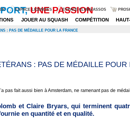
SPORT,
UNE PASSION
ER
ESPACE LICENCIÉS
ESPACE CLUBS/ASSOS
PROS
TIONS
JOUER AU SQUASH
COMPÉTITION
HAUT
S : PAS DE MÉDAILLE POUR LA FRANCE
ÉRANS : PAS DE MÉDAILLE POUR
e n'a pas fait aussi bien à Amsterdam, ne ramenant pas de méd
omb et Claire Bryars, qui terminent quatr
fournie en quantité et en qualité.