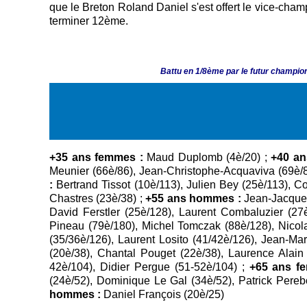
que le Breton Roland Daniel s'est offert le vice-cham
terminer 12ème.
Battu en 1/8ème par le futur champi
+35 ans femmes :
Maud Duplomb (4è/20) ;
+40 a
Meunier (66è/86), Jean-Christophe-Acquaviva (69è/8
:
Bertrand Tissot (10è/113), Julien Bey (25è/113), 
Chastres (23è/38) ;
+55 ans hommes :
Jean-Jacques 
David Ferstler (25è/128), Laurent Combaluzier (27
Pineau (79è/180), Michel Tomczak (88è/128), Nicol
(35/36è/126), Laurent Losito (41/42è/126), Jean-Mar
(20è/38), Chantal Pouget (22è/38), Laurence Alain
42è/104), Didier Pergue (51-52è/104) ;
+65 ans f
(24è/52), Dominique Le Gal (34è/52), Patrick Pereb
hommes :
Daniel François (20è/25)