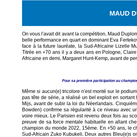
MAUD D
On vous l'avait dit avant la compétition, Maud Duplo
belle performance en quart en dominant Eva Fertekova
face à la future lauréate, la Sud-Africaine Lizelle 
Titrée en +70 ans il y a deux ans en Pologne, Clai
Africaine en demi, Margaret Hunt-Kemp, avant de perd
Pour sa première participation au champi
Même si aucun(e) tricolore n'est monté sur le podiu
pas tête de série, a réalisé un bel exploit en sort
Mijs, avant de subir la loi du Néerlandais. Cinquième
Bowden) confirme sa régularité à ce niveau avec un
voire mieux. Le Parisien est revenu deux fois au scor
preuve de sa force mentale habituelle en allant che
champion du monde 2022, 15ème. En +50 ans, le cha
Sud-Africain Zuko Kubukeli. Deux autres Bleu(e)s ont