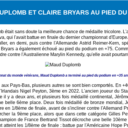
UPLOMB ET CLAIRE BRYARS AU PIED DU
mb était sans doute la meilleure chance de médaille tricolore. L
, qui l'avait battue en finale du dernier championnat d'Europe. 
Muller, en demi, puis contre l'Allemande Astrid Reimer-Kern, sp
re Bryars a également échoué au pied du podium en +75. Comm
re contre l'Australienne Marylin Kennedy, qu'elle avait pourtan
onnat du monde vétérans, Maud Duplomb a terminé au pied du podium en +35 an
m aux Pays-Bas, plusieurs autres se sont bien comportés. En +4
ant l'Irlandais Nigel Peyton, 3ème en 2022. L'ancien joueur du
 il y a deux ans, et plusieurs fois médaillé continental, Jérôme
e belle 6ème place. Deux fois médaillé de bronze mondial, J
e en 1/8ème de finale, avant de s'incliner contre l'Allemand Pr
rcher la 9ème place, alors que dans cette catégorie Gilles Pe
mpion de France Bertrand Tissot décroche une belle 10ème pla
 atteint les 1/8ème de finale : battue par l'Américaine Hope P