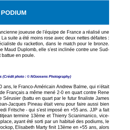
 PODIUM
'ancienne joueuse de l'équipe de France a réalisé une
La suite a été moins rose avec deux nettes défaites :
écialiste du racketlon, dans le match pour le bronze.
e Maud Duplomb, elle s'est inclinée contre une Sud-
t battue en poule.
s (Crédit photo : © NGoosens Photography)
0 ans, le Franco-Américain Andrew Balme, qui n'était
 Stade Français a même mené 2-0 en quart contre Rene
 Sérusier (battu en quart par le futur finaliste James
ean-Jacques Pineau était venu pour faire aussi bien
edi Fritsche - qui s'est imposé en +55 ans. JJP a fait
titjean termine 13ème et Thierry Scianimanico, vice-
ce, ayant été sorti par un habitué des podiums, le
rockop, Elisabeth Marty finit 13ème en +55 ans, alors