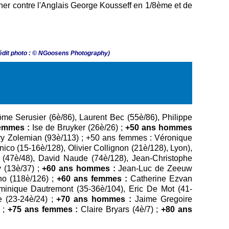
liner contre l'Anglais George Kousseff en 1/8ème et de
édit photo : © NGoosens Photography)
me Serusier (6è/86), Laurent Bec (55è/86), Philippe
emmes :
Ise de Bruyker (26è/26) ;
+50 ans hommes
rry Zolemian (93è/113) ; +50 ans femmes : Véronique
ico (15-16è/128), Olivier Collignon (21è/128), Lyon),
x (47è/48), David Naude (74è/128), Jean-Christophe
 (13è/37) ;
+60 ans hommes :
Jean-Luc de Zeeuw
ano (118è/126) ;
+60 ans femmes :
Catherine Ezvan
inique Dautremont (35-36è/104), Eric De Mot (41-
 (23-24è/24) ;
+70 ans hommes :
Jaime Gregoire
 ;
+75 ans femmes :
Claire Bryars (4è/7) ;
+80 ans