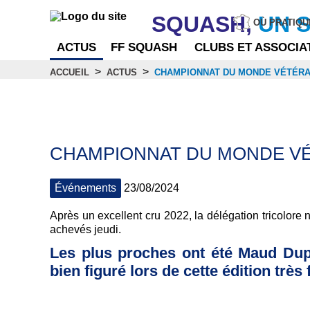
SQUASH,
UN 
OÙ PRATIQU
ACTUS
FF SQUASH
CLUBS ET ASSOCIA
>
>
ACCUEIL
ACTUS
CHAMPIONNAT DU MONDE VÉTÉRAN
Actus
CHAMPIONNAT DU MONDE VÉT
Événements
23/08/2024
Après un excellent cru 2022, la délégation tricolor
achevés jeudi.
Les plus proches ont été Maud Dupl
bien figuré lors de cette édition très 