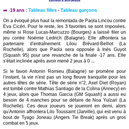
samedi à Bordeaux
➡️ -
19 ans :
Tableau filles
-
Tableau garçons
On a évoqué plus haut la remontada de Paola Lincou contre
Eva Cicéri. Pour le reste, les 3 favorites se sont imposées,
même si Rose Lucas-Marcuzzo (Bourges) a laissé filer un
jeu contre Noémie Ledrich (Balagne). Elle affrontera sa
partenaire d'entraînement Lilou Brévard-Belliot (La
Rochelle), alors que Paola sera opposée à Inès Guyot
(Squash 95) pour une revanche de la finale -17 ans. Elle
s'était inclinée après avoir mené 2 jeux à 0 ...
Si le favori Antonin Romieu (Balagne) se promène pour
l'instant, la vie n'est pas un long fleuve tranquille pour les
autres têtes de série. Tête de série n°2, Axel Diet (Royan)
est tombé contre Mathias Santiago de la Colina (Annecy) en
4 jeux, alors que Thomas Garcia (GM Squash) a aussi eu
besoin de 4 manches pour se défaire de Noa Yulzari (La
Rochelle). Ces deux joueurs se joueront en demi, alors
qu'Antonin affrontera Lilo Toussaint (Jarville), qui est venu à
bout de Tyago Joneau (Angers Tie Break) après un gros
combat en 5 jeux.