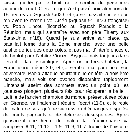
laisser guider par le bruit, ou le nombre de personnes
autour du court. C’est ce qui s’est passé aux alentours de
18 heures au SquashBad33, et ça se passait sur le court
n°5 avec le match Éva Cicéri (Squash 95, n°23 française)
vs. Paola Lincou (licenciée au Squash Paradis à la
Réunion, mais qui s’entraîne avec son père Thierry aux
États-Unis, n°18). Quand je suis arrivé sur place, ça
bataillait ferme dans la 2ème manche, avec une belle
qualité de jeu des deux côtés, et pas mal d’interférences et
de boulot pour l’arbitre Vincent Brygo – mais toujours dans
l’esprit, il faut le souligner. Après un tie-break haletant, la
Francilienne mène 2-0, et ça semble mal parti pour son
adversaire. Paola attaque pourtant bille en tête la troisième
manche, mais voit son avance disparaitre rapidement.
L’intensité atteint des sommets avec un point où les
joueuses plongent plusieurs fois pour récupérer la balle ...
La fille de l'ancien champion du monde, présent à ses côtés
en Gironde, va finalement réduire l’écart (11-9), et le reste
du match ne sera qu’une succession d’échanges disputés,
de points gagnants et de défenses désespérées. Après
quasiment une heure de match, la Réunionnaise va
s’imposer 8-11, 11-13, 11-9, 11-9, 11-7. Ironie de l’histoire,