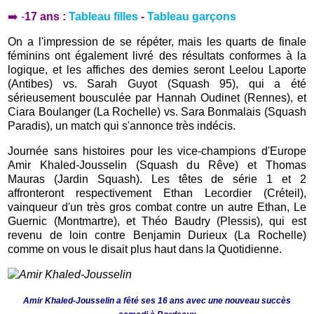
➡️ -
17 ans :
Tableau filles
-
Tableau garçons
On a l'impression de se répéter, mais les quarts de finale
féminins ont également livré des résultats conformes à la
logique, et les affiches des demies seront Leelou Laporte
(Antibes) vs. Sarah Guyot (Squash 95), qui a été
sérieusement bousculée par Hannah Oudinet (Rennes), et
Ciara Boulanger (La Rochelle) vs. Sara Bonmalais (Squash
Paradis), un match qui s'annonce très indécis.
Journée sans histoires pour les vice-champions d'Europe
Amir Khaled-Jousselin (Squash du Rêve) et Thomas
Mauras (Jardin Squash). Les têtes de série 1 et 2
affronteront respectivement Ethan Lecordier (Créteil),
vainqueur d'un très gros combat contre un autre Ethan, Le
Guernic (Montmartre), et Théo Baudry (Plessis), qui est
revenu de loin contre Benjamin Durieux (La Rochelle)
comme on vous le disait plus haut dans la Quotidienne.
Amir Khaled-Jousselin a fêté ses 16 ans avec une nouveau succès