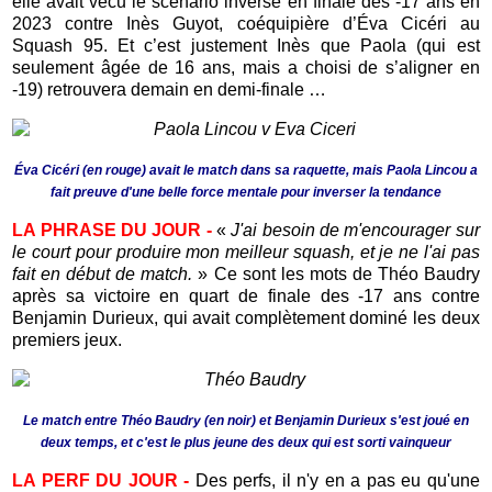
elle avait vécu le scénario inverse en finale des -17 ans en
2023 contre Inès Guyot, coéquipière d’Éva Cicéri au
Squash 95. Et c’est justement Inès que Paola (qui est
seulement âgée de 16 ans, mais a choisi de s’aligner en
-19) retrouvera demain en demi-finale …
Éva Cicéri (en rouge) avait le match dans sa raquette, mais Paola Lincou a
fait preuve d'une belle force mentale pour inverser la tendance
LA PHRASE DU JOUR -
«
J'ai besoin de m'encourager sur
le court pour produire mon meilleur squash, et je ne l'ai pas
fait en début de match.
» Ce sont les mots de Théo Baudry
après sa victoire en quart de finale des -17 ans contre
Benjamin Durieux, qui avait complètement dominé les deux
premiers jeux.
Le match entre Théo Baudry (en noir) et Benjamin Durieux s'est joué en
deux temps, et c'est le plus jeune des deux qui est sorti vainqueur
LA PERF DU JOUR -
Des perfs, il n'y en a pas eu qu'une