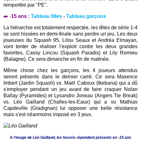
remportée par "PE".
➡️ -
15 ans :
Tableau filles
-
Tableau garçons
La hiérarchie est totalement respectée, les têtes de série 1-4
se sont hissées en demi-finale sans perdre un jeu. Les deux
joueuses du Squash 95, Lilou Seaux et Andréa Elmayan,
vont tenter de réaliser l'exploit contre les deux grandes
favorites, Cassy Lincou (Squash Paradis) et Lily Romieu
(Balagne). Ce sera dimanche en fin de matinée.
Même chose chez les garçons, les 4 joueurs attendus
seront présents dans le dernier carré. Ce sera Maxence
Imbert (Jardin Squash) vs. Maël Caboux (Ikebana) qui a dû
s'employer pendant un jeu avant de faire craquer Nolan
Ballay (Pyramides) et Lysandro Joneau (Angers Tie Break)
vs. Léo Gailland (Challes-les-Eaux) qui a vu Mathias
Capdeville (Gradignan) lui opposer une belle résistance
mais s'est néanmoins imposé en 3 jeux.
A l'image de Léo Gailland, les favoris répondent présents en -15 ans