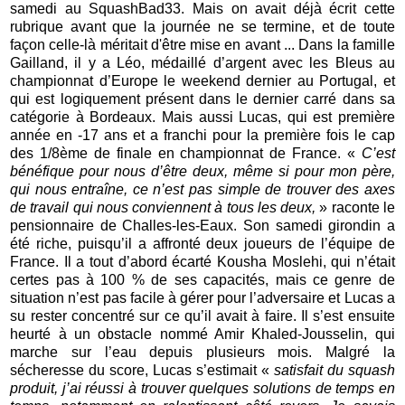
samedi au SquashBad33. Mais on avait déjà écrit cette
rubrique avant que la journée ne se termine, et de toute
façon celle-là méritait d'être mise en avant ... Dans la famille
Gailland, il y a Léo, médaillé d’argent avec les Bleus au
championnat d’Europe le weekend dernier au Portugal, et
qui est logiquement présent dans le dernier carré dans sa
catégorie à Bordeaux. Mais aussi Lucas, qui est première
année en -17 ans et a franchi pour la première fois le cap
des 1/8ème de finale en championnat de France. «
C’est
bénéfique pour nous d’être deux, même si pour mon père,
qui nous entraîne, ce n’est pas simple de trouver des axes
de travail qui nous conviennent à tous les deux,
» raconte le
pensionnaire de Challes-les-Eaux. Son samedi girondin a
été riche, puisqu’il a affronté deux joueurs de l’équipe de
France. Il a tout d’abord écarté Kousha Moslehi, qui n’était
certes pas à 100 % de ses capacités, mais ce genre de
situation n’est pas facile à gérer pour l’adversaire et Lucas a
su rester concentré sur ce qu’il avait à faire. Il s’est ensuite
heurté à un obstacle nommé Amir Khaled-Jousselin, qui
marche sur l’eau depuis plusieurs mois. Malgré la
sécheresse du score, Lucas s’estimait «
satisfait du squash
produit, j’ai réussi à trouver quelques solutions de temps en