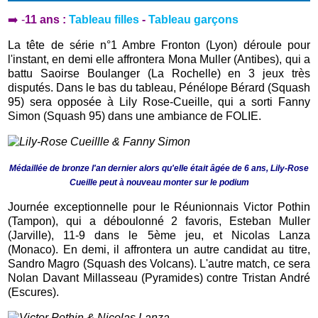
➡️ -
11 ans :
Tableau filles
-
Tableau garçons
La tête de série n°1 Ambre Fronton (Lyon) déroule pour
l'instant, en demi elle affrontera Mona Muller (Antibes), qui a
battu Saoirse Boulanger (La Rochelle) en 3 jeux très
disputés. Dans le bas du tableau, Pénélope Bérard (Squash
95) sera opposée à Lily Rose-Cueille, qui a sorti Fanny
Simon (Squash 95) dans une ambiance de FOLIE.
Médaillée de bronze l'an dernier alors qu'elle était âgée de 6 ans, Lily-Rose
Cueille peut à nouveau monter sur le podium
Journée exceptionnelle pour le Réunionnais Victor Pothin
(Tampon), qui a déboulonné 2 favoris, Esteban Muller
(Jarville), 11-9 dans le 5ème jeu, et Nicolas Lanza
(Monaco). En demi, il affrontera un autre candidat au titre,
Sandro Magro (Squash des Volcans). L'autre match, ce sera
Nolan Davant Millasseau (Pyramides) contre Tristan André
(Escures).