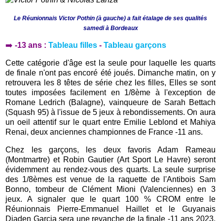
Le Réunionnais Victor Pothin (à gauche) a fait étalage de ses qualités
samedi à Bordeaux
➡️
-13 ans :
Tableau filles
-
Tableau garçons
Cette catégorie d'âge est la seule pour laquelle les quarts
de finale n'ont pas encoré été joués. Dimanche matin, on y
retrouvera les 8 têtes de série chez les filles, Elles se sont
toutes imposées facilement en 1/8ème à l'exception de
Romane Ledrich (Balagne), vainqueure de Sarah Bettach
(Squash 95) à l'issue de 5 jeux à rebondissements. On aura
un oeil attentif sur le quart entre Emilie Leblond et Mahiya
Renai, deux anciennes championnes de France -11 ans.
Chez les garçons, les deux favoris Adam Rameau
(Montmartre) et Robin Gautier (Art Sport Le Havre) seront
évidemment au rendez-vous des quarts. La seule surprise
des 1/8èmes est venue de la raquette de l'Antibois Sam
Bonno, tombeur de Clément Mioni (Valenciennes) en 3
jeux. A signaler que le quart 100 % CROM entre le
Réunionnais Pierre-Emmanuel Haillet et le Guyanais
Djaden Garcia sera une revanche de la finale -11 ans 2023,