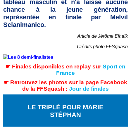
tableau masculin et n'a laissé aucune
chance à la jeune génération,
représentée en finale par Melvil
Scianimanico.
Article de Jérôme Elhaïk
Crédits photo FFSquash
☛ Finales disponibles en replay sur
Sport en
France
☛
Retrouvez les photos sur la page Facebook
de la FFSquash :
Jour de finales
LE TRIPLÉ POUR MARIE
STÉPHAN