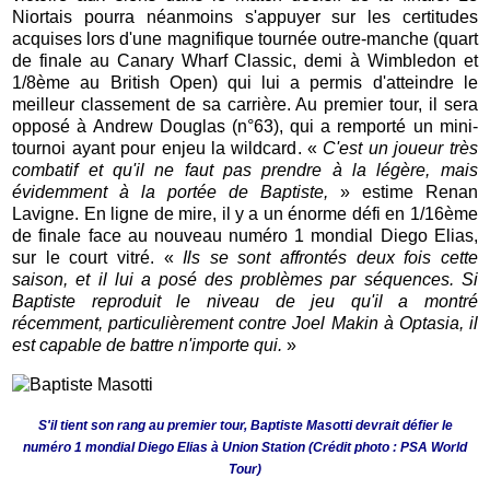
Niortais pourra néanmoins s'appuyer sur les certitudes
acquises lors d'une magnifique tournée outre-manche (quart
de finale au Canary Wharf Classic, demi à Wimbledon et
1/8ème au British Open) qui lui a permis d'atteindre le
meilleur classement de sa carrière. Au premier tour, il sera
opposé à Andrew Douglas (n°63), qui a remporté un mini-
tournoi ayant pour enjeu la wildcard. «
C'est un joueur très
combatif et qu'il ne faut pas prendre à la légère, mais
évidemment à la portée de Baptiste,
» estime Renan
Lavigne. En ligne de mire, il y a un énorme défi en 1/16ème
de finale face au nouveau numéro 1 mondial Diego Elias,
sur le court vitré. «
Ils se sont affrontés deux fois cette
saison, et il lui a posé des problèmes par séquences. Si
Baptiste reproduit le niveau de jeu qu'il a montré
récemment, particulièrement contre Joel Makin à Optasia, il
est capable de battre n'importe qui.
»
S'il tient son rang au premier tour, Baptiste Masotti devrait défier le
numéro 1 mondial Diego Elias à Union Station (Crédit photo : PSA World
Tour)