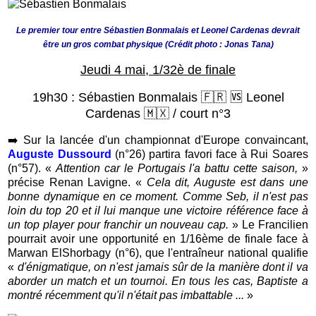
Le premier tour entre Sébastien Bonmalais et Leonel Cardenas devrait
être un gros combat physique (Crédit photo : Jonas Tana)
Jeudi 4 mai, 1/32è de finale
19h30 : Sébastien Bonmalais 🇫🇷 🆚 Leonel
Cardenas 🇲🇽 / court n°3
➡️
Sur la lancée d'un championnat d'Europe convaincant,
Auguste Dussourd
(n°26) p
artira favori face à Rui Soares
(n°57). «
Attention car le Portugais l'a battu cette saison,
»
précise Renan Lavigne. «
Cela dit, Auguste est dans une
bonne dynamique en ce moment. Comme Seb, il n'est pas
loin du top 20 et il lui manque une victoire référence face à
un top player pour franchir un nouveau cap.
» Le Francilien
pourrait avoir une opportunité en 1/16ème de finale face à
Marwan ElShorbagy (n°6), que l'entraîneur national qualifie
«
d'énigmatique, on n'est jamais sûr de la manière dont il va
aborder un match et un tournoi. En tous les cas, Baptiste a
montré récemment qu'il n'était pas imbattable ...
»