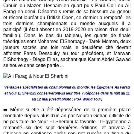
Crouin ou Mazen Hesham en quart puis Paul Coll ou Ali
Farag en demi. Désormais remis de sa blessure au genou
et récent lauréat du British Open, ce dernier a remporté les
trois derniers championnats du monde auxquels il a
participé (il était absent en 2019-2020 en raison d'un deuil
familial). Dans le bas du tableau, les quarts de finale
théoriques sont Mohamed ElShorbagy - Tarek Momen, deux
joueurs sacrés une fois mais le deuxième cité devrait
affronter Fares Dessouky au tour précédent, et Marwan
ElShorbagy - Diego Elias, sachant que Karim Abdel Gawad
se trouve dans cette partie ...
Véritables spécialistes du championnat du monde, les Égyptiens Ali Farag
et Nour El Sherbini conserveront-ils leur titre ? Réponse dans la nuit du 11
au 12 mai (Crédit photo : PSA World Tour)
➡️ Même si elle a été dépossédée de la première place
mondiale depuis plus d'un an par Nouran Gohar, difficile de
ne pas faire de Nour El Sherbini la favorite : l'Égyptienne a
remporté six des sept dernières éditions, et arrivera à
Chicago en confiance après son net succès en finale du