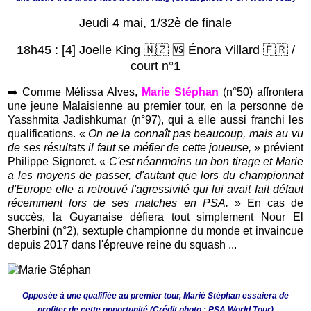
Jeudi 4 mai, 1/32è de finale
18h45 : [4] Joelle King 🇳🇿 🆚 Énora Villard 🇫🇷 /
court n°1
➡️ C
omme Mélissa Alves,
Marie Stéphan
(n°5
0) affrontera
une jeune Malaisienne au premier tour, en la personne de
Yasshmita Jadishkumar (n°97), qui a elle aussi franchi les
qualifications.
«
On ne la connaît pas beaucoup, mais au vu
de ses résultats il faut se méfier de cette joueuse,
» prévient
Philippe Signoret. «
C'est néanmoins un bon tirage et Marie
a les moyens de passer, d'autant que lors du championnat
d'Europe elle a retrouvé l'agressivité qui lui avait fait défaut
récemment lors de ses matches en PSA.
» En cas de
succès, la Guyanaise défiera tout simplement Nour El
Sherbini (n°2), sextuple championne du monde et invaincue
depuis 2017 dans l'épreuve reine du squash ...
Opposée à une qualifiée au premier tour, Marié Stéphan essaiera de
profiter de cette opportunité (Crédit photo : PSA World Tour)