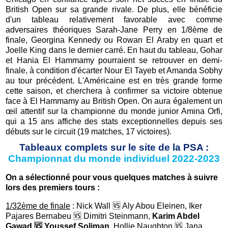
British Open sur sa grande rivale. De plus, elle bénéficie
d'un tableau relativement favorable avec comme
adversaires théoriques Sarah-Jane Perry en 1/8ème de
finale, Georgina Kennedy ou Rowan El Araby en quart et
Joelle King dans le dernier carré. En haut du tableau, Gohar
et Hania El Hammamy pourraient se retrouver en demi-
finale, à condition d'écarter Nour El Tayeb et Amanda Sobhy
au tour précédent. L'Américaine est en très grande forme
cette saison, et cherchera à confirmer sa victoire obtenue
face à El Hammamy au British Open. On aura également un
œil attentif sur la championne du monde junior Amina Orfi,
qui a 15 ans affiche des stats exceptionnelles depuis ses
débuts sur le circuit (19 matches, 17 victoires).
Tableaux complets sur le site de la PSA :
Championnat du monde individuel 2022-2023
On a sélectionné pour vous quelques matches à suivre
lors des premiers tours :
1/32ème de finale
: Nick Wall 🆚 Aly Abou Eleinen, Iker
Pajares Bernabeu 🆚 Dimitri Steinmann,
Karim Abdel
Gawad 🆚 Youssef Soliman
, Hollie Naughton 🆚 Jana