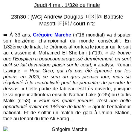
Jeudi 4 mai, 1/32è de finale
23h30
:
[WC] Andrew Douglas 🇺🇸 🆚 Baptiste
Masotti
🇫🇷
/ court n°2
➡️
À 33 ans,
Grégoire Marche
(n°18 mondial) va disputer
son treizième championnat du monde consécutif. En
1/32ème de finale, le Drômois affrontera le joueur qui le suit
au classement, Mohamed El Sherbini (n°19). «
Je trouve
que l'Égyptien a beaucoup progressé dernièrement, on sent
qu'il se fait davantage plaisir sur le court,
» analyse Renan
Lavigne. «
Pour Greg, qui n'a pas été épargné par les
pépins en 2023, ce sera un gros premier tour, mais sa
régularité à la combativité peut lui permettre de prendre le
dessus.
» Cette partie de tableau est très ouverte, puisque
le vainqueur affrontera ensuite Nathan Lake (n°35) ou Curtis
Malik (n°53). «
Pour ces quatre joueurs, c'est une belle
opportunité d'aller en 1/8ème de finale,
» ajoute l'entraîneur
national. Et de s'offrir un match de gala à Union Station,
face au tenant du titre Ali Farag ...