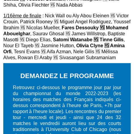
Shiha, Olivia Fiechter 🆚 Nada Abbas
1/16ème de finale
: Nick Wall ou Aly Abou Eleinen 🆚 Victor
Crouin, Patrick Rooney 🆚 Miguel Angel Rodriguez, Youssef
Ibrahim 🆚 Nicolas Mueller,
Fares Dessouky 🆚 Mohamed
Abouelghar
, Saurav Ghosal 🆚 James Willstrop, Baptiste
Masotti 🆚 Diego Elias,
Satomi Watanabe 🆚 Tinne Gilis
,
Nour El Tayeb 🆚 Jasmine Hutton,
Olivia Clyne 🆚 Amina
Orfi
, Tesni Evans 🆚 Aifa Azman, Nele Gilis 🆚 Mélissa
Alves, Rowan El Araby 🆚 Sivasangari Subramaniam
DEMANDEZ LE PROGRAMME
Retrouvez ci-dessous le programme jour par jour
du championnat du monde 2022-2023 (les
horaires des matches des Français indiqués ci-
dessus correspondent à l'heure de Paris, +7h par
rapport à l'heure locale). Les rencontres du premier
tour - mercredi et jeudi - ainsi que 24 des 32
matches le vendredii auront lieu sur des courts
traditionnels à l'University Club of Chicago (nous