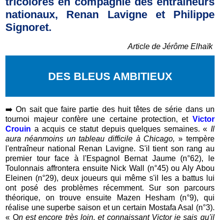
tricolores en compagnie des entraîneurs
nationaux, Renan Lavigne et Philippe
Signoret.
Article de Jérôme Elhaïk
DES BLEUS AMBITIEUX
➡️
On sait que faire partie des huit têtes de série dans un
tournoi majeur confère une certaine protection, et
Victor
Crouin
a
acquis ce statut depuis quelques semaines. «
Il
aura néanmoins un tableau difficile à Chicago,
» tempère
l'entraîneur national Renan Lavigne. S'il tient son rang au
premier tour face à l'Espagnol Bernat Jaume (n°62), le
Toulonnais affrontera ensuite Nick Wall (n°45) ou Aly Abou
Eleinen (n°29), deux joueurs qui même s'il les a battus lui
ont posé des problèmes récemment. Sur son parcours
théorique, on trouve ensuite Mazen Hesham (n°9), qui
réalise une superbe saison et un certain Mostafa Asal (n°3).
« O
n est encore très loin, et connaissant Victor je sais qu'il