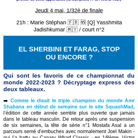
Jeudi 4 mai, 1/32è de finale
21h :
Marie Stéphan 🇫🇷
🆚
[Q]
Yasshmita
Jadishkumar 🇲🇾
/ court n°2
EL SHERBINI ET FARAG, STOP
OU ENCORE ?
Qui sont les favoris de ce championnat du
monde 2022-2023 ? Décryptage express des
deux tableaux.
➡️
Comme le disait le triple champion du monde Amr
Shabana en début de semaine sur le site SquashMad
,
l'édition de cette année semble plus ouverte que jamais
dans le tableau masculin. De retour après une suspension
de six semaines, la tête de série n°1 Mostafa Asal a un
parcours semé d'embuches avec normalement Joel Makin -
qui l'a battu au Canary Wharf Classic - en 1/8ème, Victor