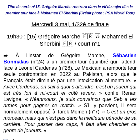
Tête de série n°15, Grégoire Marche rentrera dans le vif du sujet dès le
premier tour face à Mohamed El Sherbini (Crédit photo : PSA World Tour)
Mercredi 3 mai, 1/32è de finale
19h30 :
[15] Grégoire Marche 🇫🇷
🆚 Mohamed El
Sherbini 🇪🇬
/ court n°1
➡️
À l'instar de Grégoire Marche,
Sébastien
Bonmalais
(n°24)
a un premier tour équilibré qui l'attend,
face à Leonel Cardenas (n°28). Le Mexicain a remporté leur
seule confrontation en 2022 au Pakistan, alors que le
Français était diminué par une intoxication alimentaire. «
Avec Cardenas, on sait à quoi s'attendre, c'est un joueur qui
est très fort à mi-court et côté revers,
» confie Renan
Lavigne. «
Néanmoins, je suis convaincu que Seb a les
armes pour gagner ce match.
» S'il y parvient, il sera
normalement opposé à Tarek Momen (n°7). «
C'est un gros
morceau, mais qui n'est pas dans la meilleure période de sa
carrière. Pour passer des caps, il faut aller chercher ce
genre de joueurs
. »