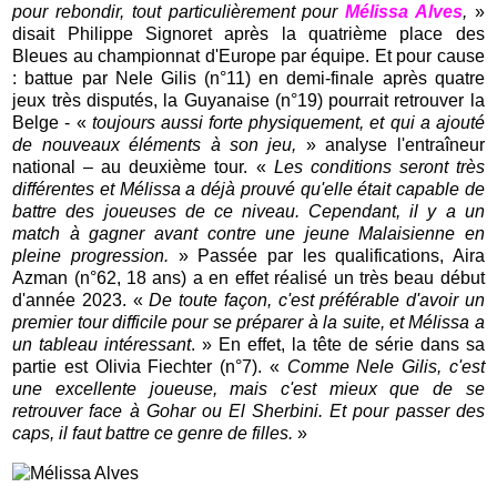
pour rebondir, tout particulièrement pour
Mélissa Alves
,
»
disait Philippe Signoret après la quatrième place des
Bleues au championnat d'Europe par équipe. Et pour cause
: battue par Nele Gilis (n°11) en demi-finale après quatre
jeux très disputés, la Guyanaise (n°19) pourrait retrouver la
Belge - «
toujours aussi forte physiquement, et qui a ajouté
de nouveaux éléments à son jeu,
» analyse l'entraîneur
national – au deuxième tour. «
L
es conditions seront très
différentes et Mélissa a déjà prouvé qu'elle était capable de
battre des joueuses de ce niveau. Cependant, il y a un
match à gagner avant contre une jeune Malaisienne en
pleine progression.
» Passée par les qualifications, Aira
Azman (n°62, 18 ans) a en effet réalisé un très beau début
d'année 2023. «
De toute façon, c'est préférable d'avoir un
premier tour difficile pour se préparer à la suite, et Mélissa a
un tableau intéressant
. » En effet, la tête de série dans sa
partie est Olivia Fiechter (n°7). «
Comme Nele Gilis, c'est
une excellente joueuse, mais c'est mieux que de se
retrouver face à Gohar ou El Sherbini. Et pour passer des
caps, il faut battre ce genre de filles.
»