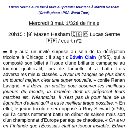
Lucas Serme aura fort à faire au premier tour face à Mazen Hesham
(Crédit photo : PSA World Tour)
Mercredi 3 mai, 1/32è de finale
20h15 : [9]
Mazen Hesham 🇪🇬
🆚 Lucas Serme
🇫🇷 / court n°2
➡️
Il y aura un invité surprise au sein de la délégation
tricolore à Chicago : il s'agit d'
Edwin Clain
(n°95), qui a
composté son billet à l'issue d'une brillante campagne au
tournoi qualificatif, lors de laquelle il a battu trois
adversaires mieux classés. «
Avoir un français de plus dans
un tournoi majeur, c'est une super nouvelle,
» confie Renan
Lavigne. «
Il devra en profiter pour observer les meilleurs
joueurs du monde, la manière dont ils préparent leurs
matches etc. Néanmoins, il n'est pas là pour faire de la
figuration d'autant qu'il a eu le meilleur tirage possible.
» En
effet, le jeune tricolore sera opposé à Rory Stewart (n°56),
qui l'a certes nettement battu en début de saison mais sort
d'un championnat d'Europe par équipe chaotique. «
On a vu
en Finlande que l'Écossais était un joueur instable. Edwin