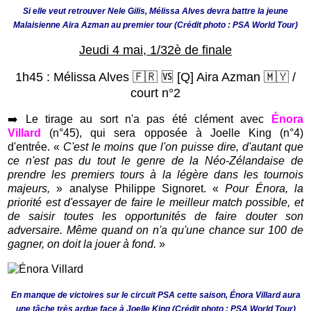
Si elle veut retrouver Nele Gilis, Mélissa Alves devra battre la jeune
Malaisienne Aira Azman au premier tour (Crédit photo : PSA World Tour)
Jeudi 4 mai, 1/32è de finale
1h45 :
Mélissa Alves 🇫🇷
🆚
[Q]
Aira Azman
🇲🇾
/
court n°2
➡️
Le tirage au sort n'a pas été clément avec
Énora
Villard
(n°45),
qui sera opposée à Joelle King (n°4)
d'entrée. «
C'est le moins que l'on puisse dire, d'autant que
ce n'est pas du tout le genre de la Néo-Zélandaise de
prendre les premiers tours à la légère dans les tournois
majeurs,
» analyse Philippe Signoret. «
Pour Énora, la
priorité est d'essayer de faire le meilleur match possible, et
de saisir toutes les opportunités de faire douter son
adversaire. Même quand on n'a qu'une chance sur 100 de
gagner, on doit la jouer à fond.
»
En manque de victoires sur le circuit PSA cette saison, Énora Villard aura
une tâche très ardue face à Joelle King (Crédit photo : PSA World Tour)