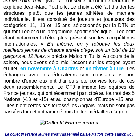
est Malcolm Tullis
(NDLR : conseiller technique fédéral)
,
»
explique Jean-Marc Pocholle. Le choix a été fait d’aider les
structures plutôt que les jeunes athlètes de manière
individuelle. Il est constitué de joueurs et joueuses des
catégories -11, -13 et -15 ans, sélectionnés par la DTN et
qui font l'objet d'un programme sportif spécifique - l'objectif
étant notamment d'être plus présent sur les compétitions
internationales. «
En théorie, on y retrouve les deux
meilleurs jeunes de chaque année d'âge, soit un total de 12
garçons et 12 filles,
» précise Malcolm Tullis. Au cours de la
saison, nous avons déjà mis l'accent sur les stages ayant
eu lieu
en
nov
embre
à Chartres
et
en février à Lille
. Les
échanges avec les éducateurs sont constants, et bon
nombre d'entre eux ont d'ailleurs été conviés lors de ces
deux rassemblements. Le CFJ alimente les équipes de
France jeunes, qui ont récemment participé au tournoi des 5
Nations (-13 et -15) et au championnat d'Europe -15 ans.
Elles n'ont certes pas terrassé les Anglais, mais ne sont pas
passées loin et ont ramené trois belles médailles d'argent.
Le collectif France jeunes s'est rassemblé plusieurs fois cette saison (ici,