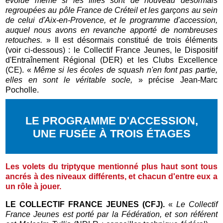
évolué même si les filles sont de nouveau désormais
regroupées au pôle France de Créteil et les garçons au sein
de celui d'Aix-en-Provence, et le programme d'accession,
auquel nous avons en revanche apporté de nombreuses
retouches.
» Il est désormais constitué de trois éléments
(voir ci-dessous) : le Collectif France Jeunes, le Dispositif
d'Entraînement Régional (DER) et les Clubs Excellence
(CE). «
Même si les écoles de squash n'en font pas partie,
elles en sont le véritable socle,
» précise Jean-Marc
Pocholle.
LE PROGRAMME D'ACCESSION,
UNE FUSÉE À TROIS ÉTAGES
Les volets du triptyque mentionné plus haut sont tous
ancrés à des niveaux différents, et chacun d'entre eux a
un rôle à jouer.
LE COLLECTIF FRANCE JEUNES (CFJ).
«
Le Collectif
France Jeunes est porté par la Fédération, et son référent