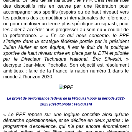
officiels. Un peu de sémantique : le PPF, c'est l'ensemble
des dispositifs mis en œuvre par une fédération pour
accompagner ses sportifs (espoirs ou de haut niveau) vers
les podiums des compétitions internationales de référence ;
ou pour employer un terme plus spécifique au squash, pour
les aider à accéder puis progresser au sein du « couloir de
la performance. »
«
En ce qui nous concerne, le PPF
s'intègre dans la stratégie fédérale portée par le président
Julien Muller et son équipe, il est le fruit de la politique
sportive de haut niveau mise en place par la DTN et pilotée
par le Directeur Technique National, Éric Silvestri,
»
décrypte Jean-Marc Pocholle. Son objectif est résolument
ambitieux : faire de la France la nation numéro 1 dans le
monde à l'horizon 2030.
Le projet de performance fédéral de la FFSquash pour la période 2022-
2025 (Crédit photo : FFSquash
)
«
Le PPF repose sur une logique concrète ainsi qu'une
démarche opérationnelle, et se décline en deux parties : le
programme d'excellence, qui n'a pas encore énormément