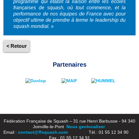
programme qui établit la liaison entre les écoles
françaises de squash, où tout commence, et la
performance de nos équipes de France avec pour
objectif ultime de prendre à terme le leadership du
squash mondial.
»
< Retour
Partenaires
Fédération Française de Squash – 31 rue Henri Barbusse - 94 340
Joinville-le-Pont
Nous geolocaliser
Email :
contact@ffsquash.com
Tél.: 01 55 12 34 90
Fax : 01 55 12 34 91