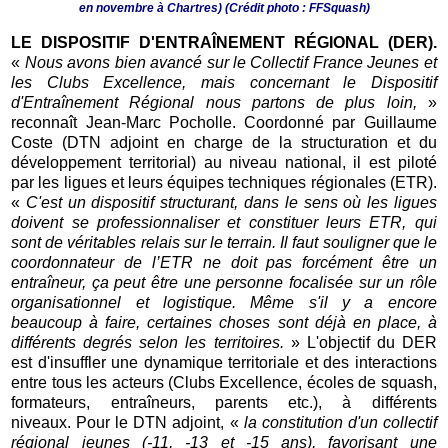
en novembre à Chartres) (Crédit photo : FFSquash)
LE DISPOSITIF D'ENTRAÎNEMENT RÉGIONAL (DER).
«
Nous avons bien avancé sur le Collectif France Jeunes et
les Clubs Excellence, mais concernant le Dispositif
d'Entraînement Régional nous partons de plus loin,
»
reconnaît Jean-Marc Pocholle. Coordonné par Guillaume
Coste (DTN adjoint en charge de la structuration et du
développement territorial) au niveau national, il est piloté
par les ligues et leurs équipes techniques régionales (ETR).
«
C'est un dispositif structurant, dans le sens où les ligues
doivent se professionnaliser et constituer leurs ETR, qui
sont de véritables relais sur le terrain. Il faut souligner que le
coordonnateur de l’ETR ne doit pas forcément être un
entraîneur, ça peut être une personne focalisée sur un rôle
organisationnel et logistique. Même s'il y a encore
beaucoup à faire, certaines choses sont déjà en place, à
différents degrés selon les territoires.
» L'objectif du DER
est d'insuffler une dynamique territoriale et des interactions
entre tous les acteurs (Clubs Excellence, écoles de squash,
formateurs, entraîneurs, parents etc.), à différents
niveaux.
Pour le DTN adjoint, «
la constitution d'un collectif
régional jeunes (-11, -13 et -15 ans), favorisant une