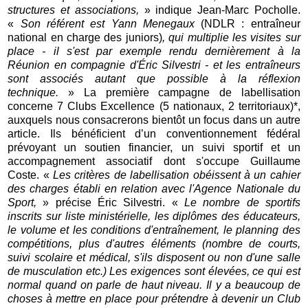
structures et associations,
» indique Jean-Marc Pocholle.
«
Son référent est Yann Menegaux
(NDLR : entraîneur
national en charge des juniors)
, qui multiplie les visites sur
place - il s'est par exemple rendu dernièrement à la
Réunion en compagnie d'Éric Silvestri - et les entraîneurs
sont associés autant que possible à la réflexion
technique.
» La première campagne de labellisation
concerne 7 Clubs Excellence (5 nationaux, 2 territoriaux)*,
auxquels nous consacrerons bientôt un focus dans un autre
article. Ils bénéficient d’un conventionnement fédéral
prévoyant un soutien financier, un suivi sportif et un
accompagnement associatif dont s'occupe Guillaume
Coste. «
Les critères de labellisation obéissent à un cahier
des charges établi en relation avec l'Agence Nationale du
Sport,
» précise Éric Silvestri. «
Le nombre de sportifs
inscrits sur liste ministérielle, les diplômes des éducateurs,
le volume et les conditions d'entraînement, le planning des
compétitions, plus d'autres éléments (nombre de courts,
suivi scolaire et médical, s'ils disposent ou non d'une salle
de musculation etc.) Les exigences sont élevées, ce qui est
normal quand on parle de haut niveau. Il y a beaucoup de
choses à mettre en place pour prétendre à devenir un Club