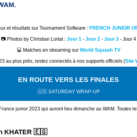
u WAM.
ux et résultats sur Tournament Software :
FRENCH JUNIOR OP
📷 Photos by Christian Lortat :
Jour 1
-
Jour 2
-
Jour 3
- Jour 4
💻 Matches en streaming sur
World Squash TV
3 au plus près, restez connectés à nos supports officiels (
Site
EN ROUTE VERS LES FINALES
🇬🇧 SATURDAY WRAP-UP
France junior 2023 qui auront lieu dimanche au WAM. Toutes les
an KHATER
🇪🇬