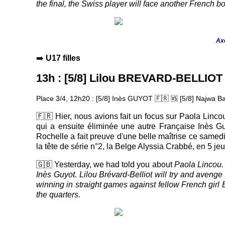
the final, the Swiss player will face another French 
Axe
➡️
U17 filles
13h : [5/8] Lilou BREVARD-BELLIO
Place 3/4, 12h20 : [5/8] Inès GUYOT
🇫🇷 🆚
[5/8] Najwa 
🇫🇷 Hier, nous avions fait un focus sur Paola Linco
qui a ensuite éliminée une autre Française Inès Guy
Rochelle a fait preuve d'une belle maîtrise ce samedi
la tête de série n°2, la Belge Alyssia Crabbé, en 5 jeu
🇬🇧 Yesterday, we had told you about
Paola Lincou. 
Inès Guyot. Lilou Brévard-Belliot will try and aveng
winning in straight games against fellow French gir
the quarters.