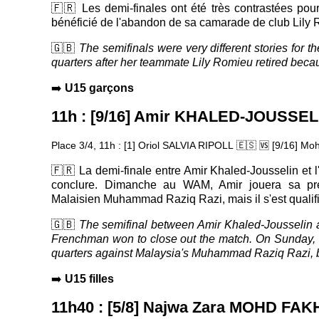
🇫🇷 Les demi-finales ont été très contrastées pour
bénéficié de l'abandon de sa camarade de club Lily 
🇬🇧
The semifinals were very different stories for
quarters after her teammate Lily Romieu retired bec
➡️
U15 garçons
11h : [9/16] Amir KHALED-JOUSSE
Place 3/4, 11h : [1] Oriol SALVIA RIPOLL
🇪🇸
🆚
[9/16] Mohame
🇫🇷 La demi-finale entre Amir Khaled-Jousselin et l
conclure. Dimanche au WAM, Amir jouera sa prem
Malaisien Muhammad Raziq Razi, mais il s'est qualifi
🇬🇧
The semifinal between Amir Khaled-Jousselin and
Frenchman won to close out the match. On Sunday, he 
quarters against Malaysia's Muhammad Raziq Razi,
➡️
U15 filles
11h40 : [5/8] Najwa Zara MOHD F