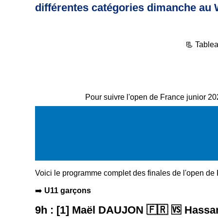
différentes catégories dimanche a
📃 Tablea
Pour suivre l'open de France junior 202
Voici le programme complet des finales de l'open de 
➡️
U11 garçons
9h : [1] Maël DAUJON
🇫🇷
🆚 Hass