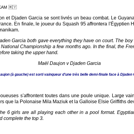
IKAM
🇲🇾
on et Djaden Garcia se sont livrés un beau combat. Le Guyanai
nce. En finale, le joueur du Squash 95 affrontera l'Égyptien H
vamanikam.
Djaden Garcia both gave everything they have on court. The b
he National Championship a few months ago. In the final, the Fre
fore taking the upper hand.
aujon (à gauche) est sorti vainqueur d'une très belle demi-finale face à Djaden
x joueuses s'affrontent toutes dans une poule unique. Large va
ors que la Polonaise Mila Maziuk et la Galloise Elsie Griffiths 
he 6 girls are all playing each other in a pool format. Egyptia
ld complete the top 3.