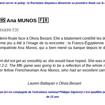
peut serrer le poing : la Rochelais disputera dimanche sa première finale sur le 
🆚 Ana MUNOS
🇫🇷
RCUZZO
🇫🇷
emi-finale face à Olivia Besant. Elle a totalement contrôlé les d
ème jeu a été à l'image de la rencontre : la Franco-Égyptienne 
compatriote Ana Munos, qui a bien mené sa barque depuis le d
nt did not get as smoothly as she would have hoped. She was in 
t 2-2. The fifth game was going to be a reflection of the whole
et her fellow Frenchwoman Ana Munos, who had an excellent camp
n (ici en compagnie de l'entraîneur national Philippe Signoret) s'est qualifiée po
de 15 ans