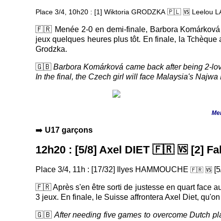
Place 3/4, 10h20 : [1] Wiktoria GRODZKA
🇵🇱 🆚
Leelou 
🇫🇷 Menée 2-0 en demi-finale, Barbora Komárková s'
jeux quelques heures plus tôt. En finale, la Tchèque 
Grodzka.
🇬🇧
Barbora Komárková came back after being 2-love
In the final, the Czech girl will face Malaysia's Na
Men
➡️
U17 garçons
12h20 : [5/8] Axel DIET
🇫🇷 🆚
[2] F
Place 3/4, 11h : [17/32] Ilyes HAMMOUCHE
[
🆚
🇫🇷
🇫🇷 Après s'en être sorti de justesse en quart face
3 jeux. En finale, le Suisse affrontera Axel Diet, qu'on
🇬🇧
After needing five games to overcome Dutch pla