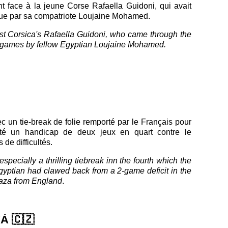
nt face à la jeune Corse Rafaella Guidoni, qui avait
attue par sa compatriote Loujaine Mohamed.
inst Corsica's Rafaella Guidoni, who came through the
ght games by fellow Egyptian Loujaine Mohamed.
c un tie-break de folie remporté par le Français pour
nté un handicap de deux jeux en quart contre le
de difficultés.
pecially a thrilling tiebreak inn the fourth which the
Egyptian had clawed back from a 2-game deficit in the
aza from England
.
VÁ
🇨🇿