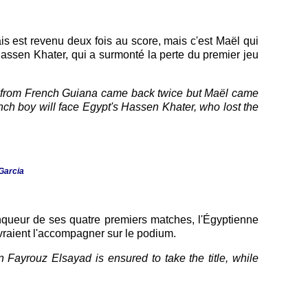
s est revenu deux fois au score, mais c'est Maël qui
assen Khater, qui a surmonté la perte du premier jeu
oy from French Guiana came back twice but Maël came
nch boy will face Egypt's Hassen Khater, who lost the
 Garcia
inqueur de ses quatre premiers matches, l'Égyptienne
devraient l'accompagner sur le podium.
n Fayrouz Elsayad is ensured to take the title, while