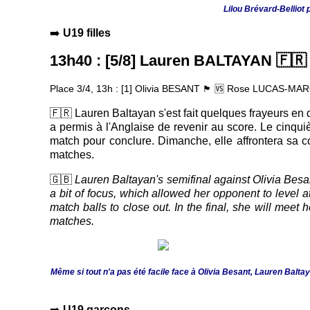
Lilou Brévard-Belliot 
➡️
U19 filles
13h40 : [5/8] Lauren BALTAYAN
🇫🇷
Place 3/4, 13h : [1] Olivia BESANT
🆚
Rose LUCAS-MA
🏴󠁧󠁢󠁥󠁮󠁧󠁿
🇫🇷 Lauren Baltayan s'est fait quelques frayeurs en d
a permis à l'Anglaise de revenir au score. Le cinqui
match pour conclure. Dimanche, elle affrontera sa 
matches.
🇬🇧
Lauren Baltayan's semifinal against Olivia Besa
a bit of focus, which allowed her opponent to level a
match balls to close out. In the final, she will me
matches.
Même si tout n'a pas été facile face à Olivia Besant, Lauren Baltaya
➡️
U19 garçons