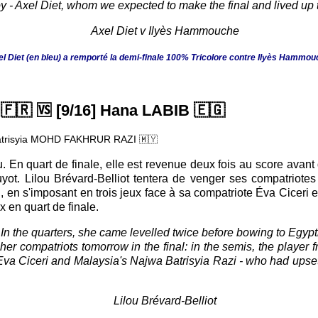
boy - Axel Diet, whom we expected to make the final and lived up 
l Diet (en bleu) a remporté la demi-finale 100% Tricolore contre Ilyès Hammo
T
🇫🇷
🆚 [9/16] Hana LABIB
🇪🇬
Batrisyia MOHD FAKHRUR RAZI
🇲🇾
u. En quart de finale, elle est revenue deux fois au score avan
ot. Lilou Brévard-Belliot tentera de venger ses compatriotes
, en s'imposant en trois jeux face à sa compatriote Éva Ciceri et
x en quart de finale.
In the quarters, she came levelled twice before bowing to Egyp
e her compatriots tomorrow in the final: in the semis, the play
l Eva Ciceri and Malaysia's Najwa Batrisyia Razi - who had ups