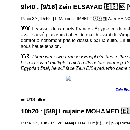
9h40 : [9/16] Zein ELSAYAD
🇪🇬 🆚
[
Place 3/4, 9h40 : [1] Maxence IMBERT
🇫🇷
🆚 Alan MAI
🇫🇷 Il y avait deux duels France - Égypte en demi-f
avait sauvé plusieurs balles de match avant de s'imp
dernier a nettement pris le dessus par la suite. En 
sous haute tension.
🇬🇧
There were two France v Egypt clashes in the s
he had saved multiple match balls before winning 13-1
Egyptian final, he will face Zein ElSayad, who came 
Zein Els
➡️
U13 filles
10h20 : [5/8] Loujaine MOHAMED
🇪
Place 3/4, 10h20 : [5/8] Areej ELHADIDY
🇪🇬
🆚
[5/8] Raf