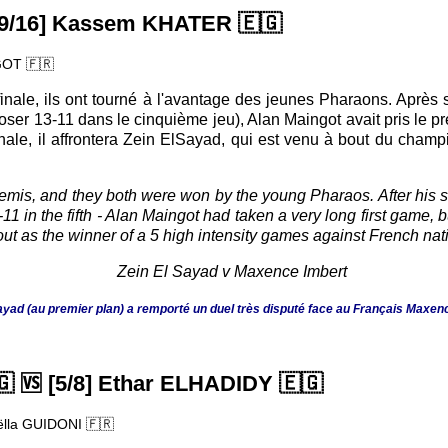
9/16] Kassem KHATER
🇪🇬
NGOT
🇫🇷
inale, ils ont tourné à l'avantage des jeunes Pharaons. Après 
oser 13-11 dans le cinquième jeu), Alan Maingot avait pris le p
finale, il affrontera Zein ElSayad, qui est venu à bout du cha
emis, and they both were won by the young Pharaos. After his s
1 in the fifth - Alan Maingot had taken a very long first game, 
out as the winner of a 5 high intensity games against French n
ayad (au premier plan) a remporté un duel très disputé face au Français Maxen
🇬
🆚
[5/8] Ethar ELHADIDY
🇪🇬
aëlla GUIDONI
🇫🇷