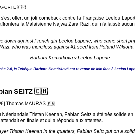
LAPORTE
🇫🇷
est offert un joli comeback contre la Française Leelou Laport
affrontera la Malaisienne Najwa Zara Razi, qui n'a laissé aucun
 down against French girl Leelou Laporte, who came short physi
jwa Razi, who was merciless against #1 seed from Poland Wiktori
ée 2-0, la Tchèque Barbora Komárková est revenue de loin face à Leelou Lap
abian SEITZ
🇨🇭
5/8] Thomas MAURAS
🇫🇷
 au Néerlandais Tristan Keenan, Fabian Seitz a été très solide
 attendait en finale et qui a répondu aux attentes.
yer Tristan Keenan in the quarters, Fabian Seitz put on a soli