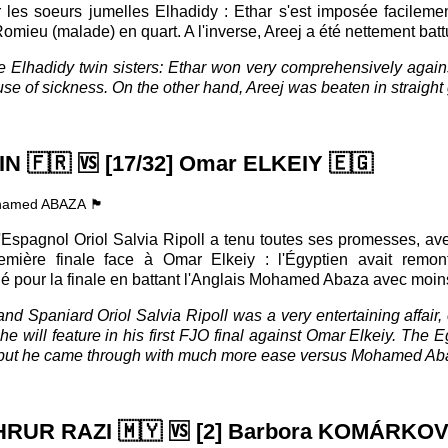
 les soeurs jumelles Elhadidy : Ethar s'est imposée facileme
Romieu (malade) en quart. A l'inverse, Areej a été nettement b
 the Elhadidy twin sisters: Ethar won very comprehensively aga
ause of sickness. On the other hand, Areej was beaten in strai
LIN
🇫🇷
🆚
[17/32] Omar ELKEIY
🇪🇬
d ABAZA 🏴󠁧󠁢󠁥󠁮󠁧󠁿
'Espagnol Oriol Salvia Ripoll a tenu toutes ses promesses, ave
ière finale face à Omar Elkeiy : l'Égyptien avait remo
é pour la finale en battant l'Anglais Mohamed Abaza avec moins 
 Spaniard Oriol Salvia Ripoll was a very entertaining affair, es
will feature in his first FJO final against Omar Elkeiy. The 
 but he came through with much more ease versus Mohamed Ab
AKHRUR RAZI
🇲🇾 🆚
[2] Barbora KOMÁRKO