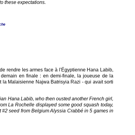
to these expectations.
uche
t de rendre les armes face à l'Égyptienne Hana Labib,
 demain en finale : en demi-finale, la joueuse de la
 la Malaisienne Najwa Batrisyia Razi - qui avait sorti
tian Hana Labib, who then ousted another French girl,
er from La Rochelle displayed some good squash today,
et #2 seed from Belgium Alyssia Crabbé in 5 games in