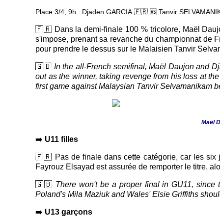
Place 3/4, 9h : Djaden GARCIA
🇫🇷
🆚 Tanvir SELVAMAN
🇫🇷 Dans la demi-finale 100 % tricolore, Maël Dauj
s'impose, prenant sa revanche du championnat de Fra
pour prendre le dessus sur le Malaisien Tanvir Sel
🇬🇧
In the all-French semifinal, Maël Daujon and 
out as the winner, taking revenge from his loss at t
first game against Malaysian Tanvir Selvamanikam be
Maël D
➡️
U11 filles
🇫🇷 Pas de finale dans cette catégorie, car les si
Fayrouz Elsayad est assurée de remporter le titre, al
🇬🇧
There won't be a proper final in GU11, since t
Poland's Mila Maziuk and Wales' Elsie Griffiths shou
➡️
U13 garçons