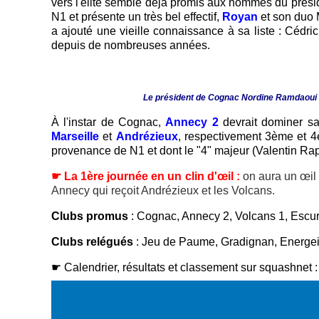
vers l'élite semble déjà promis aux hommes du présid
N1 et présente un très bel effectif,
Royan
et son duo 
a ajouté une vieille connaissance à sa liste : Cédri
depuis de nombreuses années.
Le président de Cognac Nordine Ramdaoui (à 
À l'instar de Cognac,
Annecy 2
devrait dominer sa 
Marseille
et
Andrézieux
, respectivement 3ème et 4è
provenance de N1 et dont le "4" majeur (Valentin Rapp
☛ La 1ère journée en un clin d'œil :
on aura un œil 
Annecy qui reçoit Andrézieux et les Volcans.
Clubs promus
: Cognac, Annecy 2, Volcans 1, Escur
Clubs relégués
: Jeu de Paume, Gradignan, Energei
☛ Calendrier, résultats et classement sur squashnet 