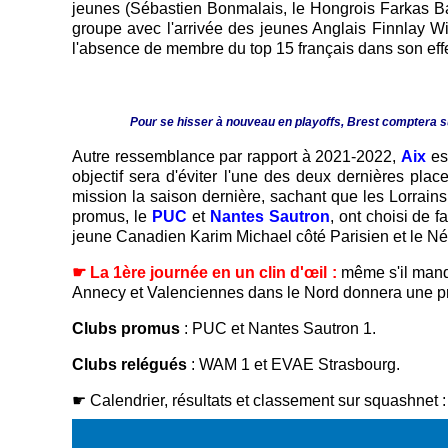
jeunes (Sébastien Bonmalais, le Hongrois Farkas Bal
groupe avec l'arrivée des jeunes Anglais Finnlay Wi
l'absence de membre du top 15 français dans son effec
Pour se hisser à nouveau en playoffs, Brest comptera su
Autre ressemblance par rapport à 2021-2022,
Aix
est
objectif sera d'éviter l'une des deux dernières p
mission la saison dernière, sachant que les Lorrai
promus, le
PUC
et
Nantes Sautron
, ont choisi de 
jeune Canadien Karim Michael côté Parisien et le 
☛ La 1ère journée en un clin d'œil :
même s'il manqu
Annecy et Valenciennes dans le Nord donnera une prem
Clubs promus
: PUC et Nantes Sautron 1.
Clubs relégués
: WAM 1 et EVAE Strasbourg.
☛ Calendrier, résultats et classement sur squashnet 