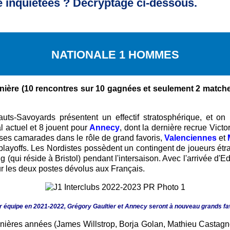
e inquiétées ? Décryptage ci-dessous.
NATIONALE 1 HOMMES
nière (10 rencontres sur 10 gagnées et seulement 2 matche
auts-Savoyards présentent un effectif stratosphérique, et on p
 actuel et 8 jouent pour
Annecy
, dont la dernière recrue Victo
 ses camarades dans le rôle de grand favoris,
Valenciennes
et
layoffs. Les Nordistes possèdent un contingent de joueurs étrang
(qui réside à Bristol) pendant l'intersaison. Avec l'arrivée d'Ed
ur les deux postes dévolus aux Français.
 équipe en 2021-2022, Grégory Gaultier et Annecy seront à nouveau grands favo
rnières années (James Willstrop, Borja Golan, Mathieu Castagnet