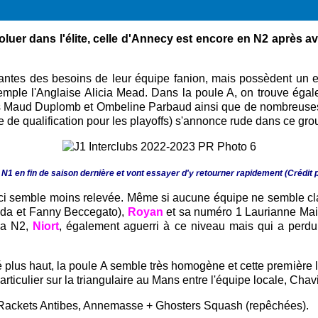
luer dans l'élite, celle d'Annecy est encore en N2 après avo
s des besoins de leur équipe fanion, mais possèdent un effe
emple l'Anglaise Alicia Mead. Dans la poule A, on trouve éga
s Maud Duplomb et Ombeline Parbaud ainsi que de nombreuses 
e de qualification pour les playoffs) s'annonce rude dans ce gro
 N1 en fin de saison dernière et vont essayer d'y retourner rapidement (Crédit
e-ci semble moins relevée. Même si aucune équipe ne semble cla
ada et Fanny Beccegato),
Royan
et sa numéro 1 Laurianne Main
 la N2,
Niort
, également aguerri à ce niveau mais qui a perd
lus haut, la poule A semble très homogène et cette première le
rticulier sur la triangulaire au Mans entre l'équipe locale, Chav
Rackets Antibes, Annemasse + Ghosters Squash (repêchées)
.