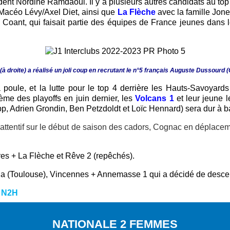
ent Nordine Ramdaoui. Il y a plusieurs autres candidats au top 
Macéo Lévy/Axel Diet, ainsi que
La Flèche
avec la famille Jone
c Coant, qui faisait partie des équipes de France jeunes dans
droite) a réalisé un joli coup en recrutant le n°5 français Auguste Dussourd (
poule, et la lutte pour le top 4 derrière les Hauts-Savoyard
me des playoffs en juin dernier, les
Volcans 1
et leur jeune l
, Adrien Grondin, Ben Petzdoldt et Loïc Hennard) sera dur à bat
attentif sur le début de saison des cadors, Cognac en déplaceme
es + La Flèche et Rêve 2 (repêchés
).
a (Toulouse), Vincennes + Annemasse 1 qui a d
écidé de desce
:
N2H
NATIONALE 2 FEMMES