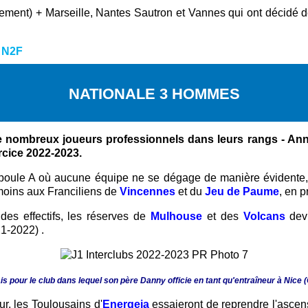
ment) + Marseille, Nantes Sautron et Vannes qui ont décidé de
:
N2F
NATIONALE 3 HOMMES
 nombreux joueurs professionnels dans leurs rangs - Anne
rcice 2022-2023.
 poule A où aucune équipe ne se dégage de manière évidente, e
oins aux Franciliens de
Vincennes
et du
Jeu de Paume
, en 
des effectifs, les réserves de
Mulhouse
et des
Volcans
devr
21-2022)
.
s pour le club dans lequel son
père Danny officie en tant qu'entraîneur à Nice 
r, les Toulousains d'
Energeia
essaieront de reprendre l'ascen