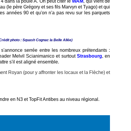
4 dans la poule A. On peut citer le
WAM
, qui vient de
au (le père Grégory et ses fils Marvyn et Tyago) et qui
 les années 90 et qu'on n'a pas revu sur les parquets
Crédit photo : Squash Cognac la Belle Allée)
s s'annonce serrée entre les nombreux prétendants :
eader Melvil Scianimanico et surtout
Strasbourg
, en
tre s'il est aligné ensemble.
nt Royan (pour y affronter les locaux et la Flèche) et
ndre en N3 et TopFit Antibes au niveau régional.