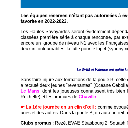
Les équipes réserves n'étant pas autorisées à évo
favorite en 2022-2023.
Les Hautes-Savoyardes seront évidemment dépendante
classées première série à chaque rencontre, par ex
encore un groupe de niveau N1 avec les Française
deux incontournables, la lutte pour le top 4 (synonym
Le WAM et Valence ont quitté la
Sans faire injure aux formations de la poule B, cell
a recruté deux jeunes "revenantes" (Océane Ceboll
Le Mans
, dont les joueuses connaissent très bien
Rochelle) et les promues de
Chaville
.
☛ La 1ère journée en un clin d'œil :
comme évoqué p
unes et des autres. Dans la poule B, on aura un œil pa
Clubs promus
: Rezé, EVAE Strasbourg 2, Squash 