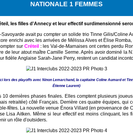
NATIONALE 1 FEMMES
il, les filles d'Annecy et leur effectif surdimensionné ser
Savoyarde avait pu compter un solide trio Tinne Gilis/Coline 
core enrichi avec les arrivées de Mélissa Alves et Élise Romb
 compter sur
Créteil
: les Val-de-Marnaises ont certes perdu Romb
sure de leur atout maître Camille Serme. Après avoir dominé la
ur fidèle Anglaise Sarah-Jane Perry, restent un candidat inconto
ci lors des playoffs avec Ninon Lemarchand, la capitaine Coline Aumard et Tinne
Étienne Laurent)
s 10 dernières phases finales. Elles comptent plusieurs joue
is retraitée) côté Français. Derrière ces quatre équipes, qui c
le-fêtes. La nouvelle venue Énora Villard (en provenance de Cré
e Lisa Aitken. Même si leur effectif est moins clinquant, les f
ir un rôle d'outsiders.