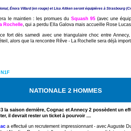
ational, Énora Villard (en rouge) et Lisa Aitken seront équipières à Strasbourg (
 sera le maintien : les promues du
Squash 95
(avec une équip
a Rochelle
, qui a perdu Ella Galova mais accueille Rose Luc
e fort dès samedi avec une triangulaire choc entre Annecy, 
teil, alors que la rencontre Rêve - La Rochelle sera déjà impor
:
N1F
NATIONALE 2 HOMMES
la saison dernière, Cognac et Annecy 2 possèdent un effect
l devrait rester un ticket à pourvoir ....
ac
a effectué un recrutement impressionnant - avec Auguste Dus