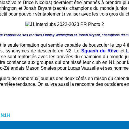
asz voire Brice Nicolas) devraient être amenés à prendre plus
thington et Jonah Bryant (sacrés champions du monde junior p
tif pour pouvoir véritablement rivaliser avec les trois gros du 
r l'apport de ses recrues Finnlay Withington et Jonah Bryant, champions du mo
 la seule formation qui semble capable de bousculer le top 4 th
laces, synonymes de descente en N2. Le
Squash du Rêve
et
L
ns se sont renforcés avec les arrivées du champion du monde
faire confiance aux groupes qui ont hissé leur club en N1 pour 
Néo-Zélandais Mason Smales pour Lucas Vauzelle et ses homme
era de nombreux joueurs des deux côtés en raison du calendrier 
ière tendance. On suivra aussi la rencontre des outsiders entr
:
N1H