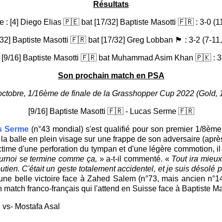
Résultats
 : [4] Diego Elias 🇵🇪 bat [17/32] Baptiste Masotti 🇫🇷 : 3-0 (1
] Baptiste Masotti 🇫🇷 bat [17/32] Greg Lobban 🏴󠁧󠁢󠁳󠁣󠁴󠁿 : 3-2 (7-1
 [9/16] Baptiste Masotti 🇫🇷 bat Muhammad Asim Khan 🇵🇰 : 3-
Son prochain match en PSA
octobre, 1/16ème de finale de la Grasshopper Cup 2022 (Gold, 
[9/16] Baptiste Masotti 🇫🇷 - Lucas Serme 🇫🇷
s Serme
(n°43 mondial) s'est qualifié pour son premier 1/8ème
u la balle en plein visage sur une frappe de son adversaire (aprè
ictime d'une perforation du tympan et d'une légère commotion, il
urnoi se termine comme ça,
» a-t-il commenté. «
Tout ira mieux
en. C'était un geste totalement accidentel, et je suis désolé p
ne belle victoire face à Zahed Salem (n°73, mais ancien n°14
tch franco-français qui l'attend en Suisse face à Baptiste Maso