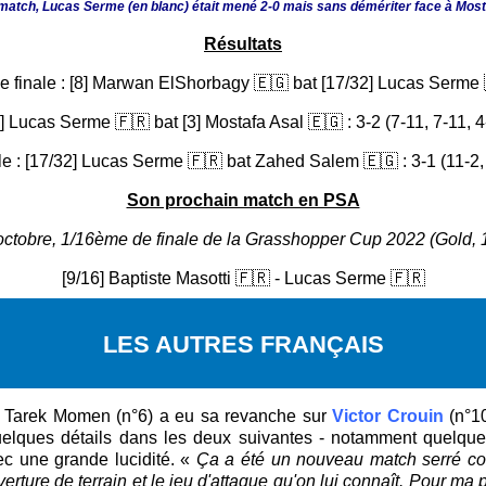
du match, Lucas Serme (en blanc) était mené 2-0 mais sans démériter face à Mos
Résultats
 finale : [8] Marwan ElShorbagy 🇪🇬 bat [17/32] Lucas Serme 
] Lucas Serme 🇫🇷 bat [3] Mostafa Asal 🇪🇬 : 3-2 (7-11, 7-11, 4
e : [17/32] Lucas Serme 🇫🇷 bat Zahed Salem 🇪🇬 : 3-1 (11-2, 
Son prochain match en PSA
octobre, 1/16ème de finale de la Grasshopper Cup 2022 (Gold, 
[9/16] Baptiste Masotti 🇫🇷 - Lucas Serme 🇫🇷
LES AUTRES FRANÇAIS
c, Tarek Momen (n°6) a eu sa revanche sur
Victor Crouin
(n°10
 quelques détails dans les deux suivantes - notamment quelqu
ec une grande lucidité. «
Ça a été un nouveau match serré cont
uverture de terrain et le jeu d'attaque qu'on lui connaît. Pour m