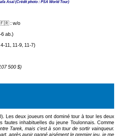
tafa Asal (Crédit photo : PSA World Tour)
🇫🇷 : w/o
-6 ab.)
4-11, 11-9, 11-7)
107 500 $)
). Les deux joueurs ont dominé tour à tour les deux
es fautes inhabituelles du jeune Toulonnais. Comme
re Tarek, mais c'est à son tour de sortir vainqueur.
a part, après avoir gagné aisément le premier jeu, je me