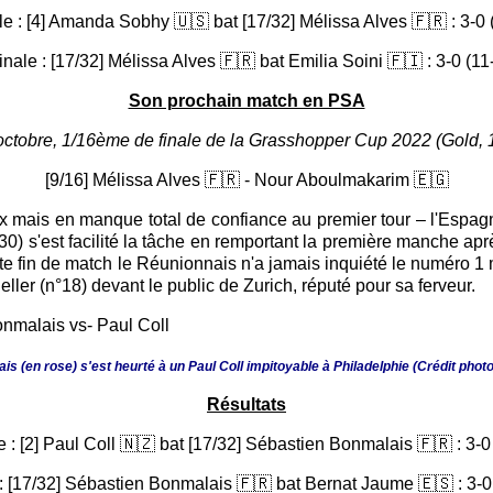
e : [4] Amanda Sobhy 🇺🇸 bat [17/32] Mélissa Alves 🇫🇷 : 3-0 (
nale : [17/32] Mélissa Alves 🇫🇷 bat Emilia Soini 🇫🇮 : 3-0 (11-
Son prochain match en PSA
octobre, 1/16ème de finale de la Grasshopper Cup 2022 (Gold, 
[9/16] Mélissa Alves 🇫🇷 - Nour Aboulmakarim 🇪🇬
 mais en manque total de confiance au premier tour – l'Espagn
30) s'est facilité la tâche en remportant la première manche aprè
te fin de match le Réunionnais n'a jamais inquiété le numéro 1 m
ller (n°18) devant le public de Zurich, réputé pour sa ferveur.
s (en rose) s'est heurté à un Paul Coll impitoyable à Philadelphie (Crédit phot
Résultats
 : [2] Paul Coll 🇳🇿 bat [17/32] Sébastien Bonmalais 🇫🇷 : 3-0 
: [17/32] Sébastien Bonmalais 🇫🇷 bat Bernat Jaume 🇪🇸 : 3-0 