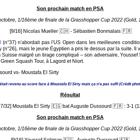
Son prochain match en PSA
octobre, 1/16ème de finale de la Grasshopper Cup 2022 (Gold, 
[9/16] Nicolas Mueller 🇨🇭 - Sébastien Bonmalais 🇫🇷
d
(n°37) n'abordait pas l'US Open dans les meilleures conditio
y (n°26), mais le jeune Égyptien a pris le dessus par la suite. 
en Suisse malgré un tirage compliqué – son adversaire, Youssef
 Green Squash Tour, à Lagord et Niort.
ait revenu au score face à Moustafa El Sirty mais ça n'a pas suffi (Crédit pho
Résultat
17/32] Moustafa El Sirty 🇪🇬 bat Auguste Dussourd 🇫🇷 : 3-1 (11
Son prochain match en PSA
octobre, 1/16ème de finale de la Grasshopper Cup 2022 (Gold, 
[9/16] Youssef Soliman 🇪🇬 - Auguste Dussourd 🇫🇷