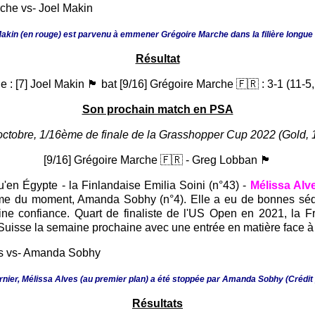
Makin (en rouge) est parvenu à emmener Grégoire Marche dans la filière longue q
Résultat
 [7] Joel Makin 🏴󠁧󠁢󠁷󠁬󠁳󠁿 bat [9/16] Grégoire Marche 🇫🇷 : 3-1 (11-
Son prochain match en PSA
octobre, 1/16ème de finale de la Grasshopper Cup 2022 (Gold, 
[9/16] Grégoire Marche 🇫🇷 - Greg Lobban 🏴󠁧󠁢󠁳󠁣󠁴󠁿
en Égypte - la Finlandaise Emilia Soini (n°43) -
Mélissa Alv
orme du moment, Amanda Sobhy (n°4). Elle a eu de bonnes séq
ne confiance. Quart de finaliste de l'US Open en 2021, la F
uisse la semaine prochaine avec une entrée en matière face à
dernier, Mélissa Alves (au premier plan) a été stoppée par Amanda Sobhy
(Crédit
Résultats