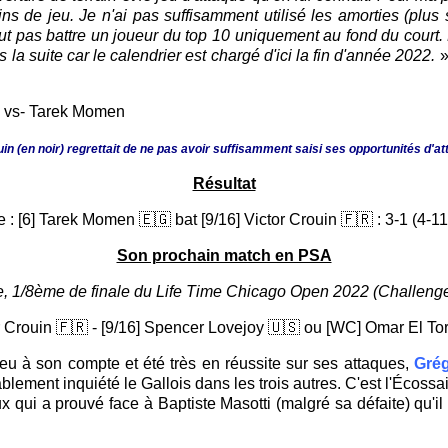
fins de jeu. Je n'ai pas suffisamment utilisé les amorties (plu
peut pas battre un joueur du top 10 uniquement au fond du court. 
 la suite car le calendrier est chargé d'ici la fin d'année 2022.
»
rouin (en noir) regrettait de ne pas avoir suffisamment saisi ses opportunités d
Résultat
 : [6] Tarek Momen 🇪🇬 bat [9/16] Victor Crouin 🇫🇷 : 3-1 (4-11,
Son prochain match en PSA
e, 1/8ème de finale du Life Time Chicago Open 2022 (Challenger
or Crouin 🇫🇷 - [9/16] Spencer Lovejoy 🇺🇸 ou [WC] Omar El To
eu à son compte et été très en réussite sur ses attaques,
Grég
lement inquiété le Gallois dans les trois autres. C'est l'Écossa
qui a prouvé face à Baptiste Masotti (malgré sa défaite) qu'i