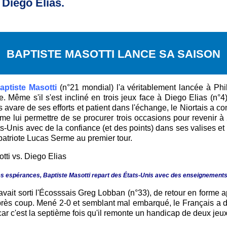
 Diego Elias.
BAPTISTE MASOTTI LANCE SA SAISON
aptiste Masotti
(n°21 mondial) l'a véritablement lancée à Ph
. Même s'il s'est incliné en trois jeux face à Diego Elias (n°4)
Pas avare de ses efforts et patient dans l'échange, le Niortais a 
me lui permettre de se procurer trois occasions pour revenir à 
ats-Unis avec de la confiance (et des points) dans ses valises e
patriote Lucas Serme au premier tour.
s espérances, Baptiste Masotti repart des États-Unis avec des enseignements p
 avait sorti l'Écosssais Greg Lobban (n°33), de retour en forme
 après coup. Mené 2-0 et semblant mal embarqué, le Français a
, car c'est la septième fois qu'il remonte un handicap de deux j