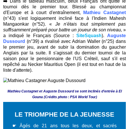
➡️
Dans le tableau masculin, deux Français ont quitté le
tournoi dès le premier tour. Blessé au championnat
d'Europe et à court d'entraînement,
Mathieu Castagnet
(n°43) s'est logiquement incliné face à l'Indien Mahesh
Mangaonkar (n°52). «
Je n'étais tout simplement pas
suffisamment préparé pour battre un joueur de son niveau,
»
a indiqué le Français (Source :
SiteSquash
).
Auguste
Dussourd
(n°39) a rivalisé avec Adrian Waller (n°25) dans
le premier jeu, avant de subir la domination du gaucher
Anglais par la suite. Il s'agissait du dernier tournoi de la
saison pour le pensionnaire de l'US Créteil, sauf s'il est
repêché au Necker Mauritius Open (il est tout en haut de la
liste d'attente).
Mathieu Castagnet et Auguste Dussourd se sont inclinés d'entrée à El
Gouna (Crédits photo : PSA World Tour)
LE TRIOMPHE DE LA JEUNESSE
☛ Â
gés de 21 ans tous les deux, et sacrés