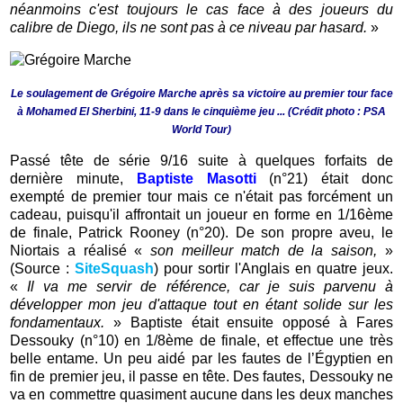
néanmoins c'est toujours le cas face à des joueurs du
calibre de Diego, ils ne sont pas à ce niveau par hasard.
»
Le soulagement de Grégoire Marche après sa victoire au premier tour face
à Mohamed El Sherbini, 11-9 dans le cinquième jeu ... (Crédit photo : PSA
World Tour)
Passé tête de série 9/16 suite à quelques forfaits de
dernière minute,
Baptiste Masotti
(n°21) était donc
exempté de premier tour mais ce n'était pas forcément un
cadeau, puisqu'il affrontait un joueur en forme en 1/16ème
de finale, Patrick Rooney (n°20). De son propre aveu, le
Niortais a réalisé «
son meilleur match de la saison,
»
(Source :
SiteSquash
) pour sortir l'Anglais en quatre jeux.
«
Il va me servir de référence, car je suis parvenu à
développer mon jeu d'attaque tout en étant solide sur les
fondamentaux.
» Baptiste était ensuite opposé à Fares
Dessouky (n°10) en 1/8ème de finale, et effectue une très
belle entame. Un peu aidé par les fautes de l’Égyptien en
fin de premier jeu, il passe en tête. Des fautes, Dessouky ne
va en commettre quasiment aucune dans les deux manches