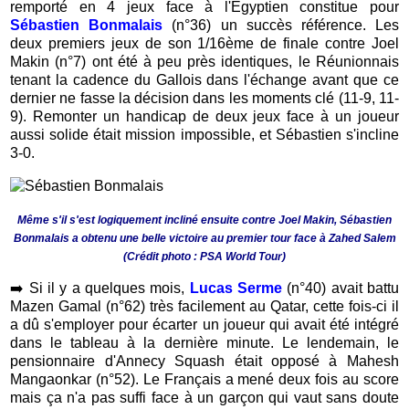
remporté en 4 jeux face à l'Égyptien constitue pour
Sébastien Bonmalais
(n°36) un succès référence. Les
deux premiers jeux de son 1/16ème de finale contre Joel
Makin (n°7) ont été à peu près identiques, le Réunionnais
tenant la cadence du Gallois dans l'échange avant que ce
dernier ne fasse la décision dans les moments clé (11-9, 11-
9). Remonter un handicap de deux jeux face à un joueur
aussi solide était mission impossible, et Sébastien s'incline
3-0.
Même s'il s'est logiquement incliné ensuite contre Joel Makin, Sébastien
Bonmalais a obtenu une belle victoire au premier tour face à Zahed Salem
(Crédit photo : PSA World Tour)
➡️ Si il
y a quelques mois,
Lucas Serme
(n°40) avait battu
Mazen Gamal (n°62) très facilement au Qatar, cette fois-ci il
a dû s'employer pour écarter un joueur qui avait été intégré
dans le tableau à la dernière minute. Le lendemain, le
pensionnaire d'Annecy Squash était opposé à Mahesh
Mangaonkar (n°52). Le Français a mené deux fois au score
mais ça n'a pas suffi face à un garçon qui vaut sans doute