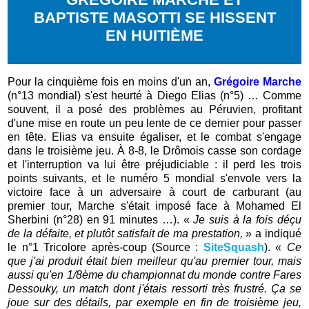
BAPTISTE MASOTTI SE HISSENT
EN HUITIÈME
Pour la cinquième fois en moins d'un an,
Grégoire Marche
(n°13 mondial) s'est heurté à Diego Elias (n°5) … Comme
souvent, il a posé des problèmes au Péruvien, profitant
d'une mise en route un peu lente de ce dernier pour passer
en tête. Elias va ensuite égaliser, et le combat s'engage
dans le troisième jeu. À 8-8, le Drômois casse son cordage
et l'interruption va lui être préjudiciable : il perd les trois
points suivants, et le numéro 5 mondial s'envole vers la
victoire face à un adversaire à court de carburant (au
premier tour, Marche s'était imposé face à Mohamed El
Sherbini (n°28) en 91 minutes …). «
Je suis à la fois déçu
de la défaite, et plutôt satisfait de ma prestation,
» a indiqué
le n°1 Tricolore après-coup (Source :
SiteSquash
). «
Ce
que j'ai produit était bien meilleur qu'au premier tour, mais
aussi qu'en 1/8ème du championnat du monde contre Fares
Dessouky, un match dont j'étais ressorti très frustré. Ça se
joue sur des détails, par exemple en fin de troisième jeu,