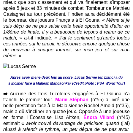
mieux que son classement et qui va finalement s'imposer
après 5 jeux et 83 minutes de combat. Tombeur de Mathieu
Castagnet au tour précédent, l'Indien aura décidément été
le bourreau des joueurs Français à El Gouna. «
Même si j
e
suis déçu de ne pas saisir cette belle opportunité d'aller en
1/8ème de finale, il y a beaucoup de leçons à retirer de ce
match,
» a-t-il indiqué. «
J'ai le sentiment qu'après toutes
ces années sur le circuit, je découvre encore quelque chose
de nouveau à chaque tournoi, sur mon jeu et sur moi-
même.
»
Après avoir mené deux fois au score, Lucas Serme (en blanc) a dû
s'incliner face à Mahesh Mangaonkar (Crédit photo : PSA World Tour)
➡️
Aucune des trois Tricolores engagées à El Gouna n'a
franchi le premier tour.
Marie Stéphan
(n°55) a livré une
belle prestation face à la Malaisienne Rachel Arnold (n°35),
mais a dû s'incliner en quatre jeux. Opposée à une joueuse
en forme, l’Écossaise Lisa Aitken,
Énora Villard
(n°45)
estimait «
avoir trouvé davantage de précision quand
(j'ai)
réussi à ralentir le rythme, un peu déçue de ne pas avoir