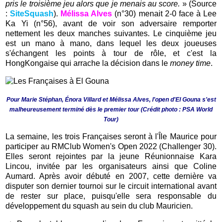
pris le troisième jeu alors que je menais au score.
» (Source
:
SiteSquash
).
Mélissa Alves
(n°30) menait 2-0 face à Lee
Ka Yi (n°56), avant de voir son adversaire remporter
nettement les deux manches suivantes. Le cinquième jeu
est un mano à mano, dans lequel les deux joueuses
s'échangent les points à tour de rôle, et c'est la
HongKongaise qui arrache la décision dans le
money time
.
Pour Marie Stéphan, Énora Villard et Mélissa Alves, l'open d'El Gouna s'est
malheureusement terminé dès le premier tour (Crédit photo : PSA World
Tour)
La semaine, les trois Françaises seront à l'Île Maurice pour
participer au RMClub Women's Open 2022 (Challenger 30).
Elles seront rejointes par la jeune Réunionnaise Kara
Lincou, invitée par les organisateurs ainsi que Coline
Aumard. Après avoir débuté en 2007, cette dernière va
disputer son dernier tournoi sur le circuit international avant
de rester sur place, puisqu'elle sera responsable du
développement du squash au sein du club Mauricien.