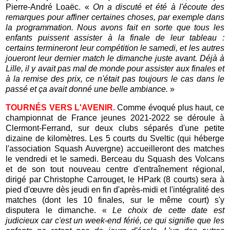
Pierre-André Loaëc. «
On a discuté et été à l'écoute des
remarques pour affiner certaines choses, par exemple dans
la programmation. Nous avons fait en sorte que tous les
enfants puissent assister à la finale de leur tableau :
certains termineront leur compétition le samedi, et les autres
joueront leur dernier match le dimanche juste avant. Déjà à
Lille, il y avait pas mal de monde pour assister aux finales et
à la remise des prix, ce n'était pas toujours le cas dans le
passé et ça avait donné une belle ambiance.
»
TOURNÉS VERS L'AVENIR.
Comme évoqué plus haut, ce
championnat de France jeunes 2021-2022 se déroule à
Clermont-Ferrand, sur deux clubs séparés d'une petite
dizaine de kilomètres. Les 5 courts du Sveltic (qui héberge
l'association Squash Auvergne) accueilleront des matches
le vendredi et le samedi. Berceau du Squash des Volcans
et de son tout nouveau centre d'entraînement régional,
dirigé par Christophe Carrouget, le HPark (8 courts) sera à
pied d'œuvre dès jeudi en fin d'après-midi et l'intégralité des
matches (dont les 10 finales, sur le même court) s'y
disputera le dimanche. «
Le choix de cette date est
judicieux car c'est un week-end férié, ce qui signifie que les