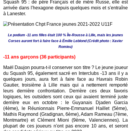
Squash 95 : de père Français et de mère Russe, elle est
arrivée dans l'hexagone depuis quelques mois et s'entraîne
à Lanester.
Le podium -11 ans filles était 100 % Île-Rousse à Lille, mais les jeunes
Corses auront fort à faire face à Émilie Leblond (Crédit photo : Xavier
Romieu)
-11 ans garçons (36 participants)
Maël Daujon pourra-t-il conserver son titre ? Le jeune joueur
du Squash 95, également sacré en Interclubs -13 ans il y a
quelques jours, aura fort à faire face au Havrais Robin
Gautier, troisième à Lille mais qui a nettement remporté
leurs dernière confrontation. Derrière ces deux favoris
logiques, les outsiders sont ceux qui avaient terminé juste
derrière eux en octobre : le Guyanais Djaden Garcia
(4ème), le Réunionnais Pierre-Emmanuel Haillet (5ème),
Mathis Raymond (Gradignan, 6ème), Adam Rameau (7ème,
Montmartre) et Clément Mioni (9ème, Valenciennes). La
plupart de ces joueurs n'ont pas encore 10 ans, et seront