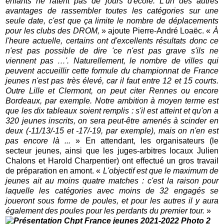
enfants ne ratent pas de jours d'école. L'un des autres
avantages de rassembler toutes les catégories sur une
seule date, c'est que ça limite le nombre de déplacements
pour les clubs des DROM,
» ajoute Pierre-André Loaëc. «
À
l'heure actuelle, certains ont d'excellents résultats donc ce
n'est pas possible de dire 'ce n'est pas grave s'ils ne
viennent pas …'. Naturellement, le nombre de villes qui
peuvent accueillir cette formule du championnat de France
jeunes n'est pas très élevé, car il faut entre 12 et 15 courts.
Outre Lille et Clermont, on peut citer Rennes ou encore
Bordeaux, par exemple. Notre ambition à moyen terme est
que les dix tableaux soient remplis : s'il est atteint et qu'on a
320 jeunes inscrits, on sera peut-être amenés à scinder en
deux (-11/13/-15 et -17/-19, par exemple), mais on n'en est
pas encore là ...
» En attendant, les organisateurs (le
secteur jeunes, ainsi que les juges-arbitres locaux Julien
Chalons et Harold Charpentier) ont effectué un gros travail
de préparation en amont. «
L'objectif est que le maximum de
jeunes ait au moins quatre matches : c'est la raison pour
laquelle les catégories avec moins de 32 engagés se
joueront sous forme de poules, et pour les autres il y aura
également des poules pour les perdants du premier tour.
»