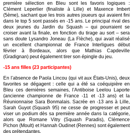
première sélection en Bleu sont les favoris logiques :
Clément Leperlier (finaliste à Lille) et Maxence Imbert
(5ème), sachant que les trois autres joueurs qui avaient fini
dans le top 5 sont passés en -15 ans. Le principal rival des
deux jeunes du Jardin du Squash – qui pourraient se
croiser avant la finale, en fonction du tirage au sort – sera
sans doute Lysandro Joneau (La Flèche), qui avait réalisé
un excellent championnat de France Interligues début
février à Bordeaux, alors que Mathias Capdeville
(Gradignan) peut également tirer son épingle du jeu.
-15 ans filles (23 participantes)
En l'absence de Paola Lincou (qui vit aux États-Unis), deux
favorites se dégagent : celle qui a été sa coéquipière en
Bleu ces dernières semaines, l'Antiboise Leelou Laporte
(ancienne championne de France -11 et -13 ans) et la
Réunionnaise Sara Bonmalais. Sacrée en -13 ans à Lille,
Sarah Guyot (Squash 95) ne cesse de progresser et peut
viser un podium dès sa première année dans la catégorie,
alors que Romane Vitry (Squash Paradis), Clémence
Pichon (Moult) et Hannah Oudinet (Rennes) sont également
des prétendantes.