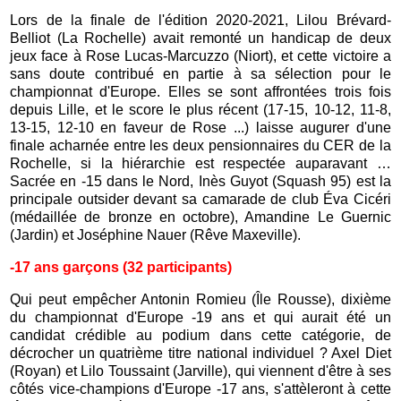
Lors de la finale de l'édition 2020-2021, Lilou Brévard-
Belliot (La Rochelle) avait remonté un handicap de deux
jeux face à Rose Lucas-Marcuzzo (Niort), et cette victoire a
sans doute contribué en partie à sa sélection pour le
championnat d'Europe. Elles se sont affrontées trois fois
depuis Lille, et le score le plus récent (17-15, 10-12, 11-8,
13-15, 12-10 en faveur de Rose ...) laisse augurer d'une
finale acharnée entre les deux pensionnaires du CER de la
Rochelle, si la hiérarchie est respectée auparavant …
Sacrée en -15 dans le Nord, Inès Guyot (Squash 95) est la
principale outsider devant sa camarade de club Éva Cicéri
(médaillée de bronze en octobre), Amandine Le Guernic
(Jardin) et Joséphine Nauer (Rêve Maxeville).
-17 ans garçons (32 participants)
Qui peut empêcher Antonin Romieu (Île Rousse), dixième
du championnat d'Europe -19 ans et qui aurait été un
candidat crédible au podium dans cette catégorie, de
décrocher un quatrième titre national individuel ? Axel Diet
(Royan) et Lilo Toussaint (Jarville), qui viennent d'être à ses
côtés vice-champions d'Europe -17 ans, s'attèleront à cette