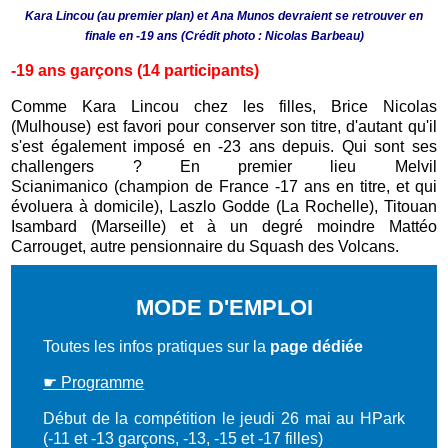
Kara Lincou (au premier plan) et Ana Munos devraient se retrouver en
finale en -19 ans (Crédit photo : Nicolas Barbeau)
-19 ans garçons (14 participants)
Comme Kara Lincou chez les filles, Brice Nicolas
(Mulhouse) est favori pour conserver son titre, d'autant qu'il
s'est également imposé en -23 ans depuis. Qui sont ses
challengers ? En premier lieu Melvil
Scianimanico (champion de France -17 ans en titre, et qui
évoluera à domicile), Laszlo Godde (La Rochelle), Titouan
Isambard (Marseille) et à un degré moindre Mattéo
Carrouget, autre pensionnaire du Squash des Volcans.
MODE D'EMPLOI
Toutes les infos pratiques sur la
page dédiée
☛ Programme
Début de la compétition le jeudi 26 mai au HPark
(-11 et -13 garçons, -13, -15 et -17 filles)