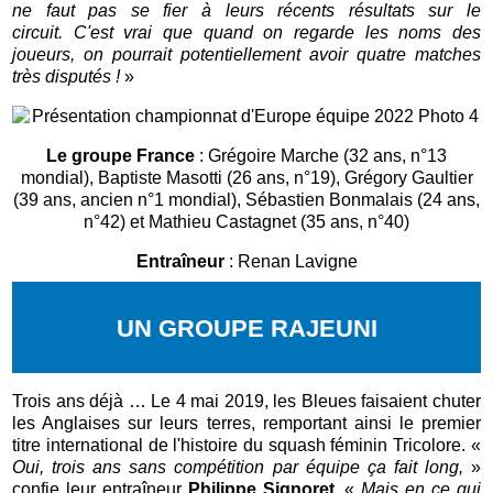
ne faut pas se fier à leurs récents résultats sur le
circuit. C'est vrai que quand on regarde les noms des
joueurs, on pourrait potentiellement avoir quatre matches
très disputés !
»
Le groupe France
: Grégoire Marche (32 ans, n°13
mondial), Baptiste Masotti (26 ans, n°19), Grégory Gaultier
(39 ans, ancien n°1 mondial), Sébastien Bonmalais (24 ans,
n°42) et Mathieu Castagnet (35 ans, n°40)
Entraîneur
: Renan Lavigne
UN GROUPE RAJEUNI
Trois ans déjà … Le 4 mai 2019, les Bleues faisaient chuter
les Anglaises sur leurs terres, remportant ainsi le premier
titre international de l'histoire du squash féminin Tricolore. «
Oui, trois ans sans compétition par équipe ça fait long,
»
confie leur entraîneur
Philippe Signoret
. «
Mais en ce qui