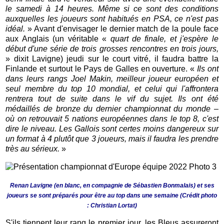
le samedi à 14 heures. Même si ce sont des conditions
auxquelles les joueurs sont habitués en PSA, ce n'est pas
idéal.
» Avant d'envisager le dernier match de la poule face
aux Anglais (un véritable «
quart de finale, et j'espère le
début d'une série de trois grosses rencontres en trois jours,
» dixit Lavigne) jeudi sur le court vitré, il faudra battre la
Finlande et surtout le Pays de Galles en ouverture. «
Ils ont
dans leurs rangs Joel Makin, meilleur joueur européen et
seul membre du top 10 mondial, et celui qui l'affrontera
rentrera tout de suite dans le vif du sujet. Ils ont été
médaillés de bronze du dernier championnat du monde –
où on retrouvait 5 nations européennes dans le top 8, c'est
dire le niveau. Les Gallois sont certes moins dangereux sur
un format à 4 plutôt que 3 joueurs, mais il faudra les prendre
très au sérieux.
»
Renan Lavigne (en blanc, en compagnie de Sébastien Bonmalais) et ses
joueurs se sont préparés pour être au top dans une semaine (Crédit photo
: Christian Lortat)
S'ils tiennent leur rang le premier jour, les Bleus assureront