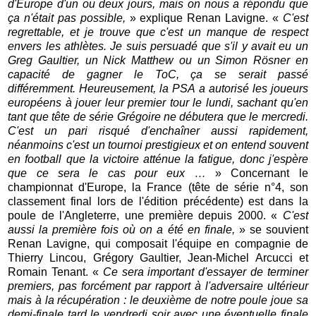
d'Europe d'un ou deux jours, mais on nous a répondu que
ça n'était pas possible,
» explique Renan Lavigne. «
C'est
regrettable, et je trouve que c'est un manque de respect
envers les athlètes. Je suis persuadé que s'il y avait eu un
Greg Gaultier, un Nick Matthew ou un Simon Rösner en
capacité de gagner le ToC, ça se serait passé
différemment. Heureusement, la PSA a autorisé les joueurs
européens à jouer leur premier tour le lundi, sachant qu'en
tant que tête de série Grégoire ne débutera que le mercredi.
C'est un pari risqué d'enchaîner aussi rapidement,
néanmoins c'est un tournoi prestigieux et on entend souvent
en football que la victoire atténue la fatigue, donc j'espère
que ce sera le cas pour eux …
» Concernant le
championnat d'Europe, la France (tête de série n°4, son
classement final lors de l'édition précédente) est dans la
poule de l'Angleterre, une première depuis 2000. «
C'est
aussi la première fois où on a été en finale,
» se souvient
Renan Lavigne, qui composait l'équipe en compagnie de
Thierry Lincou, Grégory Gaultier, Jean-Michel Arcucci et
Romain Tenant. «
Ce sera important d'essayer de terminer
premiers, pas forcément par rapport à l'adversaire ultérieur
mais à la récupération : le deuxième de notre poule joue sa
demi-finale tard le vendredi soir avec une éventuelle finale