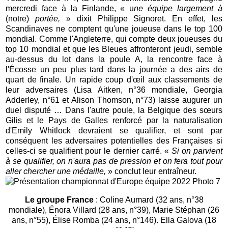
mercredi face à la Finlande, « u
ne équipe largement à
(notre)
portée,
» dixit Philippe Signoret. En effet, les
Scandinaves ne comptent qu'une joueuse dans le top 100
mondial. Comme l'Angleterre, qui compte deux joueuses du
top 10 mondial et que les Bleues affronteront jeudi, semble
au-dessus du lot dans la poule A, la rencontre face à
l'Écosse un peu plus tard dans la journée a des airs de
quart de finale. Un rapide coup d'œil aux classements de
leur adversaires (Lisa Aitken, n°36 mondiale, Georgia
Adderley, n°61 et Alison Thomson, n°73) laisse augurer un
duel disputé … Dans l'autre poule, la Belgique des sœurs
Gilis et le Pays de Galles renforcé par la naturalisation
d'Emily Whitlock devraient se qualifier, et sont par
conséquent les adversaires potentielles des Françaises si
celles-ci se qualifient pour le dernier carré. «
Si on parvient
à se qualifier, on n'aura pas de pression et on fera tout pour
aller chercher une médaille,
» conclut leur entraîneur.
Le groupe France
: Coline Aumard (32 ans, n°38
mondiale), Énora Villard (28 ans, n°39), Marie Stéphan (26
ans, n°55), Élise Romba (24 ans, n°146). Ella Galova (18