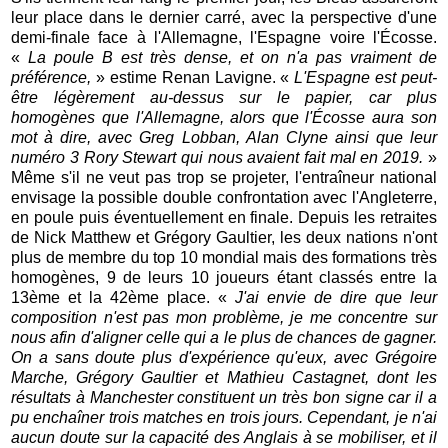
leur place dans le dernier carré, avec la perspective d'une
demi-finale face à l'Allemagne, l'Espagne voire l'Écosse.
«
La poule B est très dense, et on n'a pas vraiment de
préférence,
» estime Renan Lavigne. «
L'Espagne est peut-
être légèrement au-dessus sur le papier, car plus
homogènes que l'Allemagne, alors que l'Écosse aura son
mot à dire, avec Greg Lobban, Alan Clyne ainsi que leur
numéro 3 Rory Stewart qui nous avaient fait mal en 2019.
»
Même s'il ne veut pas trop se projeter, l'entraîneur national
envisage la possible double confrontation avec l'Angleterre,
en poule puis éventuellement en finale. Depuis les retraites
de Nick Matthew et Grégory Gaultier, les deux nations n'ont
plus de membre du top 10 mondial mais des formations très
homogènes, 9 de leurs 10 joueurs étant classés entre la
13ème et la 42ème place. «
J'ai envie de dire que leur
composition n'est pas mon problème, je me concentre sur
nous afin d'aligner celle qui a le plus de chances de gagner.
On a sans doute plus d'expérience qu'eux, avec Grégoire
Marche, Grégory Gaultier et Mathieu Castagnet, dont les
résultats à Manchester constituent un très bon signe car il a
pu enchaîner trois matches en trois jours. Cependant, je n'ai
aucun doute sur la capacité des Anglais à se mobiliser, et il