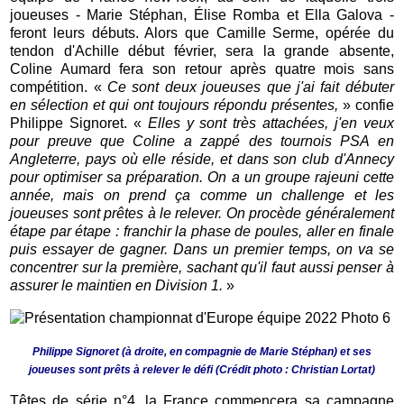
joueuses - Marie Stéphan, Élise Romba et Ella Galova -
feront leurs débuts. Alors que Camille Serme, opérée du
tendon d'Achille début février, sera la grande absente,
Coline Aumard fera son retour après quatre mois sans
compétition. «
Ce sont deux joueuses que j'ai fait débuter
en sélection et qui ont toujours répondu présentes,
» confie
Philippe Signoret. «
Elles y sont très attachées, j'en veux
pour preuve que Coline a zappé des tournois PSA en
Angleterre, pays où elle réside, et dans son club d'Annecy
pour optimiser sa préparation. On a un groupe rajeuni cette
année, mais on prend ça comme un challenge et les
joueuses sont prêtes à le relever. On procède généralement
étape par étape : franchir la phase de poules, aller en finale
puis essayer de gagner. Dans un premier temps, on va se
concentrer sur la première, sachant qu'il faut aussi penser à
assurer le maintien en Division 1.
»
Philippe Signoret (à droite, en compagnie de Marie Stéphan) et ses
joueuses sont prêts à relever le défi (Crédit photo : Christian Lortat)
Têtes de série n°4, la France commencera sa campagne