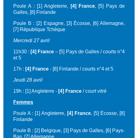
Poule A : [1] Angleterre,
[4] France
, [5] Pays de
Galles, [8] Finlande
Poule B : [2] Espagne, [3] Écosse, [6] Allemagne,
[7] République Tchèque
Mercredi 27 avril
11h30 :
[4] France
– [5] Pays de Galles / courts n°4
et 5
17h :
[4] France
- [8] Finlande / courts n°4 et 5
Jeudi 28 avril
19h : [1] Angleterre -
[4] France
/ court vitré
Femmes
Poule A : [1] Angleterre,
[4] France
, [5] Écosse, [8]
Finlande
Poule B : [2] Belgique, [3] Pays de Galles, [6] Pays-
Bas, [7] Allemagne