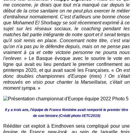
me concerne, je dirais que tout m'a manqué car depuis le
début de la crise sanitaire on ne peut plus exercer le métier
d'entraîneur normalement. C'est d'ailleurs une bonne chose
que Mohamed El Shorbagy se soit récemment exprimé à ce
sujet sur les réseaux sociaux, le coaching pendant les
matches fait partie intégrante de notre sport et il serait temps
qu'il soit remis en place. Concernant notre titre, c'est vrai
qu'on n'a pas pu le défendre depuis, mais on ne pense pas
vraiment à ça et cette victoire personne ne pourra nous
l'enlever.
» Le Basque évoque avec le sourire le vote en
ligne qui avait eu lieu pendant le premier confinement au
printemps 2020, et qui avait sacré les Françaises. «
On est
donc doubles championnes d'Europe
(rires)
! On s'était
retrouvés en visio pour chanter la Marseillaise, c'était un
moment sympa.
»
Il y a trois ans, l'équipe de France féminine avait remporté le premier titre
de son histoire (Crédit photo #ETC2019)
Rééditer cet exploit à Eindhoven sera compliqué pour une
équipe de France
new-look
, au sein de laquelle trois