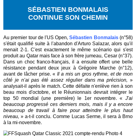
SÉBASTIEN BONMALAIS
CONTINUE SON CHEMIN
Au premier tour de l'US Open,
Sébastien Bonmalais
(n°58)
s'était qualifié suite à l'abandon d'Arturo Salazar, alors qu'il
menait 2-1. C'est exactement le même scénario qui s'est
produit au Qatar mais face à son frère jumeau, Cesar (n°37).
Dans un choc franco-français, il a ensuite offert une belle
résistance pendant deux jeux à Grégoire Marche (n°12),
avant de lâcher prise. «
Il a mis un gros rythme, et de mon
côté je n’ai pas été assez régulier dans ma précision,
»
analysait-il après le match. Cette défaite n'enlève rien à son
beau mois d'octobre, et le Réunionnais devrait intégrer le
top 50 mondial (une première) le 1er novembre. «
J'ai
beaucoup progressé ces derniers mois, mais il y a encore
beaucoup de travail à faire pour atteindre le plus haut
niveau,
» a-t-il conclu. Comme Lucas Serme, il sera à Brno
à la mi-novembre.