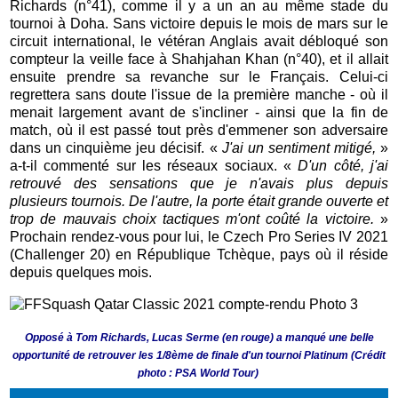
Richards (n°41), comme il y a un an au même stade du
tournoi à Doha. Sans victoire depuis le mois de mars sur le
circuit international, le vétéran Anglais avait débloqué son
compteur la veille face à Shahjahan Khan (n°40), et il allait
ensuite prendre sa revanche sur le Français. Celui-ci
regrettera sans doute l'issue de la première manche - où il
menait largement avant de s'incliner - ainsi que la fin de
match, où il est passé tout près d'emmener son adversaire
dans un cinquième jeu décisif. «
J'ai un sentiment mitigé,
»
a-t-il commenté sur les réseaux sociaux. «
D'un côté, j'ai
retrouvé des sensations que je n'avais plus depuis
plusieurs tournois. De l'autre, la porte était grande ouverte et
trop de mauvais choix tactiques m'ont coûté la victoire.
»
Prochain rendez-vous pour lui, le Czech Pro Series IV 2021
(Challenger 20) en République Tchèque, pays où il réside
depuis quelques mois.
Opposé à Tom Richards, Lucas Serme (en rouge) a manqué une belle
opportunité de retrouver les 1/8ème de finale d'un tournoi Platinum (Crédit
photo : PSA World Tour)