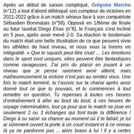
Après un début de saison compliqué,
Grégoire Marche
(n°12) a tout d'abord débloqué son compteur de victoires en
2021-2022 grâce à un match sérieux face à son compatriote
Sébastien Bonmalais (n°58). Opposé en 1/8ème de finale
au futur lauréat Diego Elias (n°8), le Français s'est incliné
en 5 jeux, après avoir mené 2-0. Sa réaction le lendemain
du match était une belle illustration de ce que peuvent vivre
les athlètes de haut niveau, et nous vous la livrons en
intégralité. «
Que le squash peut être cruel … Les émotions
dans le sport sont uniques, elles peuvent être fantastiques
comme ravageuses. J’ai pris du plaisir en jouant à un
niveau que je pense rarement avoir atteint, mais
malheureusement la victoire n’est pas au rendez vous. Une
fois le match terminé, tu t’assois sur ta chaise après avoir
donné tout ce que tu pouvais, et tu commences à tout
remettre en question. Tu repenses à toutes ces heures
d’entraînement à aller au bout du bout, à ces heures de
voyage interminables, tout ça pour que le match se joue en
seulement 2 ou 3 échanges qui font toute la différence !
Diego à su saisir sa chance au moment où il le fallait, je lui
ai sûrement ouvert la porte à un court instant et à ce niveau
là ça ne pardonne pas ... alors bravo à lui ! Il y a certes