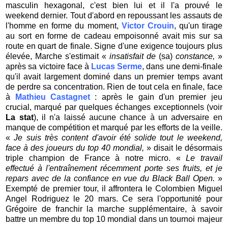
masculin hexagonal, c'est bien lui et il l'a prouvé le
weekend dernier. Tout d'abord en repoussant les assauts de
l'homme en forme du moment,
Victor Crouin
, qu'un tirage
au sort en forme de cadeau empoisonné avait mis sur sa
route en quart de finale. Signe d'une exigence toujours plus
élevée, Marche s'estimait «
insatisfait de
(sa)
constance,
»
après sa victoire face à
Lucas Serme
, dans une demi-finale
qu'il avait largement dominé dans un premier temps avant
de perdre sa concentration. Rien de tout cela en finale, face
à
Mathieu Castagnet
: après le gain d'un premier jeu
crucial, marqué par quelques échanges exceptionnels (voir
La stat
), il n'a laissé aucune chance à un adversaire en
manque de compétition et marqué par les efforts de la veille.
«
Je suis très content d'avoir été solide tout le weekend,
face à des joueurs du top 40 mondial,
» disait le désormais
triple champion de France à notre micro. «
Le travail
effectué à l'entraînement récemment porte ses fruits, et je
repars avec de la confiance en vue du Black Ball Open.
»
Exempté de premier tour, il affrontera le Colombien Miguel
Angel Rodriguez le 20 mars. Ce sera l'opportunité pour
Grégoire de franchir la marche supplémentaire, à savoir
battre un membre du top 10 mondial dans un tournoi majeur