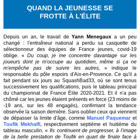
QUAND LA JEUNESSE SE
FROTTE À L'ÉLITE
Depuis un an, le travail de
Yann Menegaux
a un peu
changé : l'entraîneur national a perdu sa casquette de
sélectionneur des équipes de France jeunes, covid-19
oblige. «
Du coup, je me concentre davantage sur les
joueurs dont je m'occupe au quotidien, même si ça ne
m'empêche pas de suivre les autres,
» indique le
responsable du pôle espoirs d'Aix-en-Provence. Ce qu'il a
fait pendant six jours au SquashBad33, où se sont tenus
successivement les qualifications, puis le tableau principal
du championnat de France Élite 2020-2021. Et il n'a pas
chômé car les jeunes étaient présents en force (23 moins de
-19 ans, sur les 48 engagés), confirmant la tendance
observée la saison dernière. Sans oublier ceux qui viennent
de dépasser la limite d'âge, comme
Manuel Paquemar
et
Toufik Mekhalfi
, respectivement septième et huitième du
tableau masculin. «
Ils
continuent de progresser, à l'image
de la belle prestation de Toufik en quart de finale face à