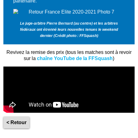
partenaire.
Le juge-arbitre Pierre Bernard (au centre) et les arbitres
fédéraux ont étrenné leurs nouvelles tenues le weekend
dernier
(
Crédit photo : FFSquash)
Revivez la remise des prix (tous les matches sont à revoir
sur la
chaîne YouTube de la FFSquash
)
< Retour