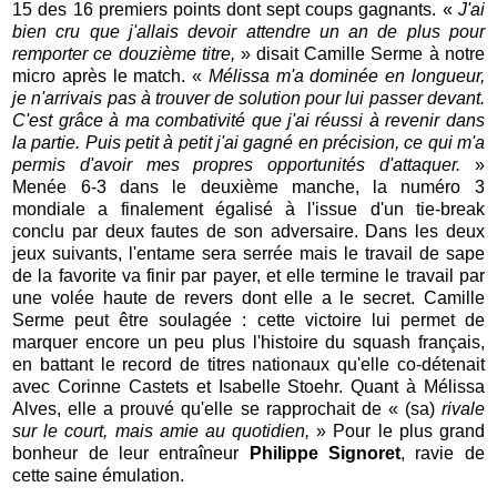
15 des 16 premiers points dont sept coups gagnants. «
J'ai
bien cru que j'allais devoir attendre un an de plus pour
remporter ce douzième titre,
» disait Camille Serme à notre
micro après le match. «
Mélissa m'a dominée en longueur,
je n'arrivais pas à trouver de solution pour lui passer devant.
C'est grâce à ma combativité que j'ai réussi à revenir dans
la partie. Puis petit à petit j'ai gagné en précision, ce qui m'a
permis d'avoir mes propres opportunités d'attaquer.
»
Menée 6-3 dans le deuxième manche, la numéro 3
mondiale a finalement égalisé à l'issue d'un tie-break
conclu par deux fautes de son adversaire. Dans les deux
jeux suivants, l'entame sera serrée mais le travail de sape
de la favorite va finir par payer, et elle termine le travail par
une volée haute de revers dont elle a le secret. Camille
Serme peut être soulagée : cette victoire lui permet de
marquer encore un peu plus l'histoire du squash français,
en battant le record de titres nationaux qu'elle co-détenait
avec Corinne Castets et Isabelle Stoehr. Quant à Mélissa
Alves, elle a prouvé qu'elle se rapprochait de « (sa)
rivale
sur le court, mais
amie au quotidien,
» Pour le plus grand
bonheur de leur entraîneur
Philippe Signoret
, ravie de
cette saine émulation.