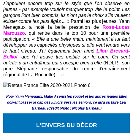
s'appuient encore trop sur le style que l'on observe en
jeunes - par exemple vouloir marquer trop vite le point. Les
garçons l'ont bien compris, ils n'ont pas le choix s'ils veulent
exister contre les plus âgés ...
» Parmi les plus jeunes, Yann
Menegaux a noté la belle prestation de
Rose-Lucas
Marcuzzo
, qui rentre dans le top 10 pour une première
participation. «
Elle a une belle main, maintenant il lui faut
développer ses capacités physiques si elle veut tendre vers
le haut niveau. J'ai également bien aimé
Lilou Brévard-
Belliot
, que j'ai trouvé très mobile sur le court. On sent
qu'elle a un entraîneur qui s'occupe bien d'elle
(NDLR : son
père Stéphane, responsable du centre d'entraînement
régional de La Rochelle) ... »
Pour Yann Menegaux, Mahé Asensi (en rouge) et les autres jeunes filles
doivent passer le cap des juniors vers les seniors, ce qu'a su faire Léa
Barbeau (Crédit photo : Nicolas Barbeau)
L'ENVERS DU DÉCOR