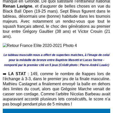
manqué en Gironde. De quoi satisfaire l'entraîneur national
Renan Lavigne
, et d'augurer de belles choses en vue du
Black Ball Open (19-25 mars). Sept Bleus figurent dans le
tableau, désormais une (bonne) habitude dans les tournois
majeurs. Avec notamment un rendez-vous que tout le
squash français attend, le choc des générations au premier
tour entre Grégory Gaultier (38 ans) et Victor Crouin (21
ans).
Le tableau masculin nous a offert de superbes matches, à l'image de celui
pour la médaille de bronze entre Baptiste Masotti et Lucas Serme -
remporté par le premier cité en 5 jeux (Crédit photo :
Pierre-André Loaëc)
➡️
LA STAT
:
149, comme le nombre de frappes lors de
l'échange à 3-3, dans le premier jeu de la finale masculine.
Mathieu Castagnet a finalement envoyé la balle en dehors
des limites du court, alors que Grégoire Marche venait de
casser son cordage. Comme l'arbitre Nicolas Barbeau avait
auparavant accordé plusieurs lets consécutifs, le score n'a
pas bougé pendant plus de 5 minutes !