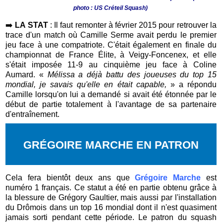
photo : US Créteil Squash
)
➡️
LA STAT
:
Il faut remonter à février 2015 pour retrouver la
trace d'un match où Camille Serme avait perdu le premier
jeu face à une compatriote. C'était également en finale du
championnat de France Élite, à Veigy-Foncenex, et elle
s'était imposée 11-9 au cinquième jeu face à Coline
Aumard. «
Mélissa a déjà battu des joueuses du top 15
mondial, je savais qu'elle en était capable,
» a répondu
Camille lorsqu'on lui a demandé si avait été étonnée par le
début de partie totalement à l'avantage de sa partenaire
d'entraînement.
GRÉGOIRE MARCHE EN PATRON
Cela fera bientôt deux ans que
Grégoire Marche
est
numéro 1 français. Ce statut a été en partie obtenu grâce à
la blessure de Grégory Gaultier, mais aussi par l'installation
du Drômois dans un top 16 mondial dont il n'est quasiment
jamais sorti pendant cette période. Le patron du squash