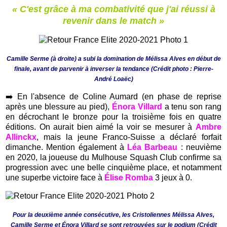
« C'est grâce à ma combativité que j'ai réussi à
revenir dans le match »
Camille Serme (à droite) a subi la domination de Mélissa Alves en début de
finale, avant de parvenir à inverser la tendance (Crédit photo :
Pierre-
André Loaëc)
➡️
En l'absence de Coline Aumard (en phase de reprise
après une blessure au pied),
Énora Villard
a tenu son rang
en décrochant le bronze pour la troisième fois en quatre
éditions. On aurait bien aimé la voir se mesurer à
Ambre
Allinckx
, mais la jeune Franco-Suisse a déclaré forfait
dimanche. Mention également à
Léa Barbeau
: neuvième
en 2020, la joueuse du Mulhouse Squash Club confirme sa
progression avec une belle cinquième place, et notamment
une superbe victoire face à
Élise Romba
3 jeux à 0.
Pour la deuxième année consécutive, les Cristoliennes Mélissa Alves,
Camille Serme et
É
nora Villard se sont retrouvées sur le podium (Crédit