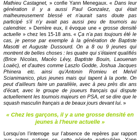
Mathieu Castagnet,
» confie Yann Menegaux. «
Dans leur
génération il y a aussi Paul Gonzalez, qui était
malheureusement blessé et n'aurait sans doute pas
participé s'il n'y avait pas aussi peu de tournois au
calendrier.
»
Derrière eux, il évoque une «
grosse densité
actuelle
»
chez les 15-18 ans. «
Ça n'a pas toujours été le
cas, je pense par exemple à la génération de Baptiste
Masotti et Auguste Dussourd. On a 8 ou 9 jeunes qui
montrent de belles choses : les quatre qui s'étaient qualifiés
(Brice Nicolas, Macéo Lévy, Baptiste Bouin, Laouenan
Loaëc), et d'autres comme Laszlo Godde, Joshua Jacques
Phinera etc. ainsi qu'Antonin Romieu et Melvil
Scianimanico, plus jeunes mais qui tapent à la porte. On
peut d'ailleurs faire un parallèle, avec à peu près dix ans
d'écart, avec le groupe de joueurs français qui dispute
actuellement les tournois majeurs en PSA, et se dire que le
squash masculin français a de beaux jours devant lui.
»
« Chez les garçons, il y a une grosse densité en
jeunes à l'heure actuelle »
Lorsqu'on l'interroge sur l'absence de repères par rapport
aux autres nations en cette période particulière, Yann