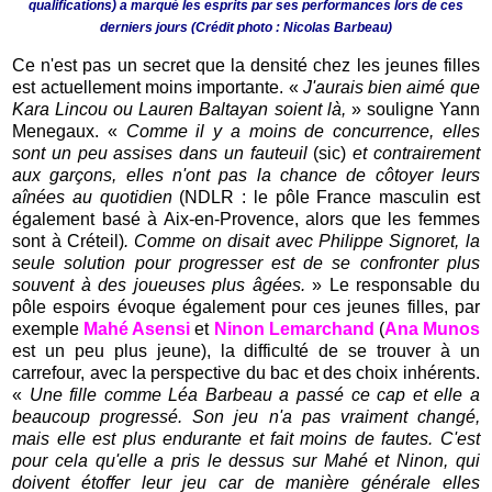
qualifications) a marqué les esprits par ses performances lors de ces
derniers jours (Crédit photo :
Nicolas Barbeau)
Ce n'est pas un secret que la densité chez les jeunes filles
est actuellement moins importante. «
J'aurais bien aimé que
Kara Lincou ou Lauren Baltayan soient là,
»
souligne Yann
Menegaux. «
Comme il y a moins de concurrence, elles
sont un peu assises dans un fauteuil
(sic)
et contrairement
aux garçons, elles n'ont pas la chance de côtoyer leurs
aînées au quotidien
(NDLR : le pôle France masculin est
également basé à Aix-en-Provence, alors que les femmes
sont à Créteil)
. Comme on disait avec Philippe Signoret, la
seule solution pour progresser est de se confronter plus
souvent à des joueuses plus âgées.
» Le responsable du
pôle espoirs évoque également pour ces jeunes filles, par
exemple
Mahé Asensi
et
Ninon Lemarchand
(
Ana Munos
est un peu plus jeune), la difficulté de se trouver à un
carrefour, avec la perspective du bac et des choix inhérents.
«
Une fille comme Léa Barbeau a passé ce cap et elle a
beaucoup progressé. Son jeu n'a pas vraiment changé,
mais elle est plus endurante et fait moins de fautes. C'est
pour cela qu'elle a pris le dessus sur Mahé et Ninon, qui
doivent étoffer leur jeu car de manière générale elles