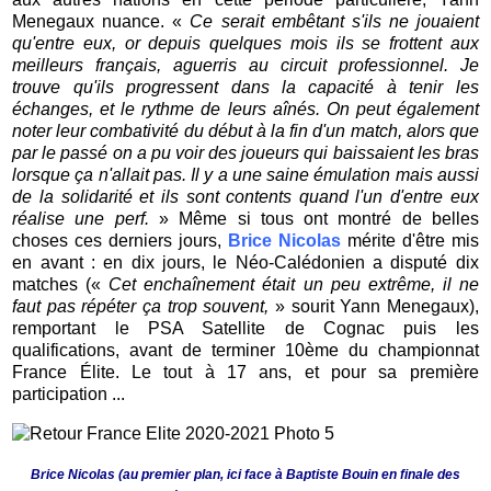
Menegaux nuance. «
Ce serait embêtant s'ils ne jouaient
qu'entre eux, or depuis quelques mois ils se frottent aux
meilleurs français, aguerris au circuit professionnel. Je
trouve qu'ils progressent dans la capacité à tenir les
échanges, et le rythme de leurs aînés. On peut également
noter leur combativité du début à la fin d'un match, alors que
par le passé on a pu voir des joueurs qui baissaient les bras
lorsque ça n'allait pas. Il y a une saine émulation mais aussi
de la solidarité et ils sont contents quand l'un d'entre eux
réalise une perf.
» Même si tous ont montré de belles
choses ces derniers jours,
Brice Nicolas
mérite d'être mis
en avant : en dix jours, le Néo-Calédonien a disputé dix
matches («
Cet enchaînement était un peu extrême, il ne
faut pas répéter ça trop souvent,
» sourit Yann Menegaux),
remportant le PSA Satellite de Cognac puis les
qualifications, avant de terminer 10ème du championnat
France Élite. Le tout à 17 ans, et pour sa première
participation ...
Brice Nicolas (au premier plan, ici face à Baptiste Bouin en finale des