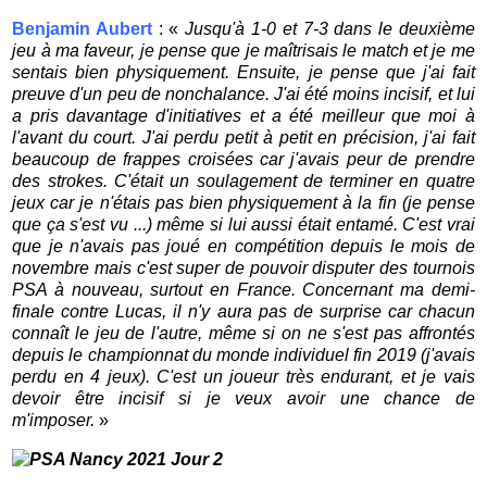
Benjamin Aubert
: «
Jusqu'à 1-0 et 7-3 dans le deuxième
jeu à ma faveur, je pense que je maîtrisais le match et je me
sentais bien physiquement. Ensuite, je pense que j'ai fait
preuve d'un peu de nonchalance. J'ai été moins incisif, et lui
a pris davantage d'initiatives et a été meilleur que moi à
l'avant du court. J'ai perdu petit à petit en précision, j'ai fait
beaucoup de frappes croisées car j'avais peur de prendre
des strokes. C'était un soulagement de terminer en quatre
jeux car je n'étais pas bien physiquement à la fin (je pense
que ça s'est vu ...) même si lui aussi était entamé. C'est vrai
que je n'avais pas joué en compétition depuis le mois de
novembre mais c'est super de pouvoir disputer des tournois
PSA à nouveau, surtout en France. Concernant ma demi-
finale contre Lucas, il n'y aura pas de surprise car chacun
connaît le jeu de l'autre, même si on ne s'est pas affrontés
depuis le championnat du monde individuel fin 2019 (j'avais
perdu en 4 jeux). C'est un joueur très endurant, et je vais
devoir être incisif si je veux avoir une chance de
m'imposer.
»