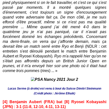
pied physiquement si on le fait travailler, et c'est ce qui s'est
passé par moments. Il a montré quelques signes
d'énervement, c'est toujours un signe d'encouragement
quand votre adversaire fait ça. De mon côté, je me suis
efforcé d'être proactif, même si ce n'est pas ma qualité
première ... Même quand j'ai été mené 4-0 dans le
quatrième jeu je n'ai pas paniqué, car il n'avait pas
forcément dominé les échanges précédents. Concernant
ma demi-finale, on verra qui j'affronte demain, mais ça
devrait être un match serré entre Ryo et Benj
i (NDLR : cet
entretien s'est déroulé pendant le match entre Benjamin
Aubert et Ryosei Kobayashi)
. Ryo m'a rappelé hier qu'on ne
s'était pas affrontés depuis un British Junior Open en
jeunes, et il m'a envoyé hier soir une photo où il était haut
comme trois pommes
(rires) ... »
Lucas Serme (à droite) est venu à bout du Suisse Dimitri Steinmann
(Crédit photo : Jérôme Elhaïk)
[4] Benjamin Aubert (FRA) bat [8] Ryosei Kobayashi
(JPN) : 3-1 (11-8, 12-10, 4-11, 13-11)