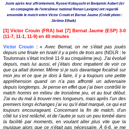
Juste après leur affrontement, Ryosei Kobayashi et Benjamin Aubert (ici
en compagnie de l'entraîneur national Renan Lavigne) ont regardé
ensemble le match entre Victor Crouin et Bernat Jaume (Crédit photo :
Jérôme Elhaïk)
[3] Victor Crouin (FRA) bat [7] Bernat Jaume (ESP) 3-0
(11-7, 11-1, 11-9) en 40 minutes
Victor Crouin
: «
Avec Bernat, on ne s'était pas joués
depuis une finale en Israël il y a près de trois ans
(NDLR : le
Toulonnais s'était incliné 11-9 au cinquième jeu)
. J'ai évolué
depuis, mais lui aussi, et j'étais donc impatient de voir ce
que ça allait donner. Même si je suis davantage focalisé sur
mon jeu et ce que je dois à faire, il y a toujours une petite
appréhension quand on n'a pas affronté un adversaire
depuis longtemps. Je pense en effet que j'ai bien contrôlé le
match hormis en milieu de troisième jeu, et au tout début.
J'ai eu du mal à trouver mes longueurs, mais après l'un des
premiers longs échanges j'ai vu qu'il était marqué, ce qui est
toujours encourageant. Concernant la fin de match, d'un
côté lui s'est relâché, et de l'autre je suis un peu tombé dans
la facilité par moments, en voulant aller plus vite que la
musique alors que ce n'était pas nécessaire. À 6-6, je me