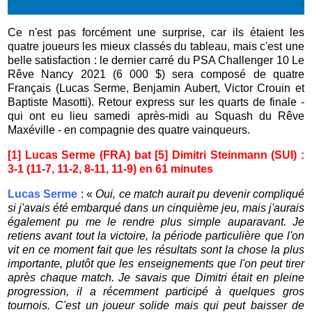
Ce n'est pas forcément une surprise, car ils étaient les
quatre joueurs les mieux classés du tableau, mais c'est une
belle satisfaction : le dernier carré du PSA Challenger 10 Le
Rêve Nancy 2021 (6 000 $) sera composé de quatre
Français (Lucas Serme, Benjamin Aubert, Victor Crouin et
Baptiste Masotti). Retour express sur les quarts de finale -
qui ont eu lieu samedi après-midi au Squash du Rêve
Maxéville - en compagnie des quatre vainqueurs.
[1] Lucas Serme (FRA) bat [5] Dimitri Steinmann (SUI) :
3-1 (11-7, 11-2, 8-11, 11-9) en 61 minutes
Lucas Serme
: «
Oui, ce match aurait pu devenir compliqué
si j'avais été embarqué dans un cinquième jeu, mais j'aurais
également pu me le rendre plus simple auparavant. J
e
retiens avant tout la victoire, la période particulière que l'on
vit en ce moment fait que les résultats sont la chose la plus
importante, plutôt que les enseignements que l'on peut tirer
après chaque match. Je savais que Dimitri était en pleine
progression, il a récemment participé à quelques gros
tournois. C'est un joueur solide mais qui peut baisser de