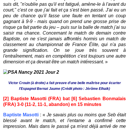
suis dit, "n'oublie pas qu'il est fatigué, amène-le à l'avant du
court," c'est ce que j'ai fait et ça s'est bien passé. J'ai eu un
peu de chance qu'il fasse une faute en tentant un coup
gagnant à 9-9 - mais quand on prend une grosse prise de
risque ça fait partie du jeu – puis sur la balle de match j'ai su
saisir ma chance. Concernant le match de demain contre
Baptiste, on ne s'est jamais affrontés hormis un match de
classement au championnat de France Élite, qui n'a pas
grande signification. On se joue très souvent à
l'entraînement, mais en compétition c'est toujours une autre
dimension et ça devrait être un match intéressant.
»
Victor Crouin (à droite) a fait preuve d'une belle maîtrise pour écarter
l'Espagnol Bernat Jaume (Crédit photo : Jérôme Elhaïk)
[2] Baptiste Masotti (FRA) bat [6] Sebastien Bonmalais
(FRA) 3-0 (11-2, 11-1, abandon) en 15 minutes
Baptiste Masotti
: «
Je savais plus ou moins que Seb était
blessé avant le match, et l'entame a confirmé cette
impression. Mais dans le passé ça m'est déjà arrivé de me