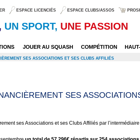
ER
ESPACE LICENCIÉS
ESPACE CLUBS/ASSOS
PROS
,
UN SPORT,
UNE PASSION
TIONS
JOUER AU SQUASH
COMPÉTITION
HAUT
CIÈREMENT SES ASSOCIATIONS ET SES CLUBS AFFILIÉS
NANCIÈREMENT SES ASSOCIATIONS
ement ses Associations et ses Clubs Affiliés par l’intermédiai
10 septembre
un total de
57.296€ répartis sur 254 associations