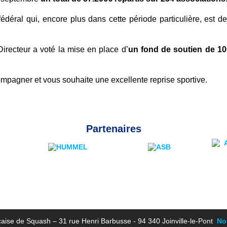
 fédéral qui, encore
plus dans cette période particulière, est 
irecteur a voté la mise
en place d’
un fond de soutien de 10
ccompagner et vous
souhaite une excellente reprise sportive.
Partenaires
aise de Squash – 31 rue Henri Barbusse - 94 340 Joinville-le-Pont
Nou