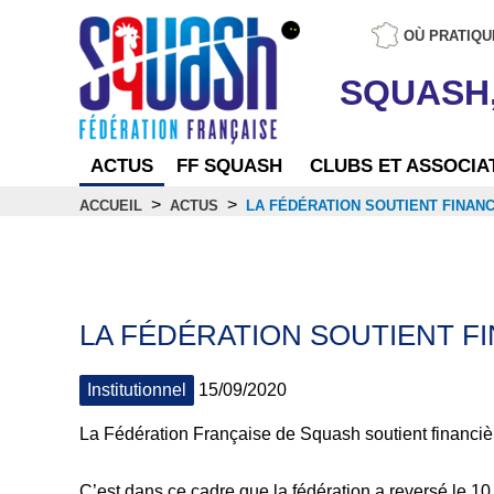
OÙ PRATIQU
SQUASH
ACTUS
FF SQUASH
CLUBS ET ASSOCIA
>
>
ACCUEIL
ACTUS
LA FÉDÉRATION SOUTIENT FINAN
Actus
LA FÉDÉRATION SOUTIENT FI
Institutionnel
15/09/2020
La Fédération Française de Squash soutient financièr
C’est dans ce cadre que la fédération a reversé le 