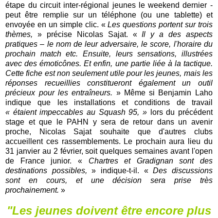
étape du circuit inter-régional jeunes le weekend dernier -
peut être remplie sur un téléphone (ou une tablette) et
envoyée en un simple clic. «
Les questions portent sur trois
thèmes,
» précise Nicolas Sajat. «
Il y a des aspects
pratiques – le nom de leur adversaire, le score, l'horaire du
prochain match etc. Ensuite, leurs sensations, illustrées
avec des émoticônes. Et enfin, une partie liée à la tactique.
Cette fiche est non seulement utile pour les jeunes, mais les
réponses recueillies constitueront également un outil
précieux pour les entraîneurs.
» Même si Benjamin Laho
indique que les installations et conditions de travail
« étaient impeccables au Squash 95, »
lors du précédent
stage et que le PAHN y sera de retour dans un avenir
proche, Nicolas Sajat souhaite que d'autres clubs
accueillent ces rassemblements. Le prochain aura lieu du
31 janvier au 2 février, soit quelques semaines avant l'open
de France junior. «
Chartres et Gradignan sont des
destinations possibles,
» indique-t-il. «
Des discussions
sont en cours, et une décision sera prise très
prochainement.
»
"Les jeunes doivent être encore plus