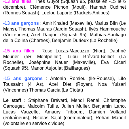
-13 ans filles
: Inès Guyot (Squash 95, passe en -15 le 6
décembre), Clémence Pichon (Moult), Hannah Oudinet
(Rennes Squash), Leelou Laporte (Rackets Antibes)
-13 ans garçons
: Amir Khaled (Maxeville), Marius Blin (Le
Mans), Thomas Mauras (Jardin Squash), Ilyès Hammouche
(Vincennes), Axel Daujon (Squash 95), Mathias-Santiago
de la Colina (Chartres), Benjamin Durieux (La Rochelle)
-15 ans filles
: Rose Lucas-Marcuzzo (Niort), Daphné
Mourier (5R Montpellier), Lilou Brévard-Belliot (La
Rochelle), Joséphine Nauer (Maxeville), Éva Ciceri
(Squash 95), Manon Aujoulat (Baillargues)
-15 ans garçons
: Antonin Romieu (Île-Rousse), Lilo
Toussaint (4 As), Axel Diet (Royan), Noa Yulzari
(Vincennes) Thomas Garcia (La Ciotat)
Le staff
: Stéphane Brévard, Mehdi Renai, Christophe
Carrouget, Malcolm Tullis, Julien Muller, Benjamin Laho,
Lucas Vauzelle, Amaury Fribourg, Damien Volland
(entraîneurs), Nicolas Sajat (coordinateur), Rohan Mandil
(volontaire en service civique)