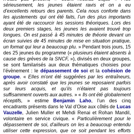
sérieusement, les jeunes étaient ravis et on a eu
d'excellents retours des parents. Cela nous conforte dans
les ajustements qui ont été faits, l'un des plus importants
ayant été de raccourcir les sessions théoriques. Lors des
deux premiers stages, les jeunes les avaient trouvé trop
longues. On est passé à 45 minutes de théorie devant un
écran suivies de 45 minutes de mise en situation pratique,
un format qui leur a beaucoup plu.
» Pendant trois jours, 15
des 25 jeunes du programme («
plusieurs étaient absents à
cause des grèves de la SNCF,
»), divisés en deux groupes,
se sont familarisés aux deux thématiques choisies pour
l'évènement : le
dépassement de soi
et la
cohésion de
groupe
. «
Elles m'ont été suggérées par les entraîneurs,
après avoir constaté que les jeunes se reposaient parfois
sur leurs acquis, et qu'ils n'étaient pas toujours
suffisamment ouverts aux autres.
» «
Ils ont été globalement
réceptifs,
» estime
Benjamin Laho
, l'un des cinq
encadrants présents dans le Val d'Oise aux côtés de
Lucas
Vauzelle
, Julien Muller et Mehdi Renai et Rohan Mandil,
volontaire en service civique.
«
Particulièrement pour le
dépassement de soi, d'ailleurs on les a beaucoup entendu
utiliser cette expression, que ce soit pendant les efforts