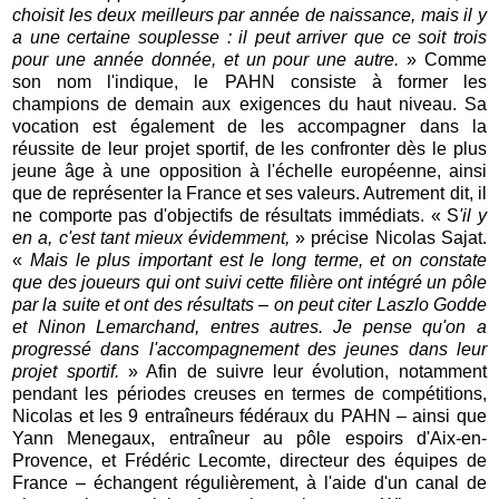
choisit les deux meilleurs par année de naissance, mais il y
a une certaine souplesse : il peut arriver que ce soit trois
pour une année donnée, et un pour une autre.
» Comme
son nom l'indique, le PAHN consiste à
former les
champions de demain aux exigences du haut niveau. Sa
vocation est également de les accompagner dans la
réussite de leur projet sportif, de les confronter dès le plus
jeune âge à une opposition à l'échelle européenne, ainsi
que de représenter la France et ses valeurs. Autrement dit, il
ne comporte pas d'objectifs de résultats immédiats. « S
'il y
en a, c'est tant mieux évidemment,
» précise Nicolas Sajat.
«
Mais le plus important est le long terme, et on constate
que des joueurs qui ont suivi cette filière ont intégré un pôle
par la suite et ont des résultats – on peut citer Laszlo Godde
et Ninon Lemarchand, entres autres. Je pense qu'on a
progressé dans l'accompagnement des jeunes dans leur
projet sportif.
» Afin de suivre leur évolution, notamment
pendant les périodes creuses en termes de compétitions,
Nicolas et les 9 entraîneurs fédéraux du PAHN – ainsi que
Yann Menegaux, entraîneur au pôle espoirs d'Aix-en-
Provence, et Frédéric Lecomte, directeur des équipes de
France – échangent régulièrement, à l'aide d'un canal de