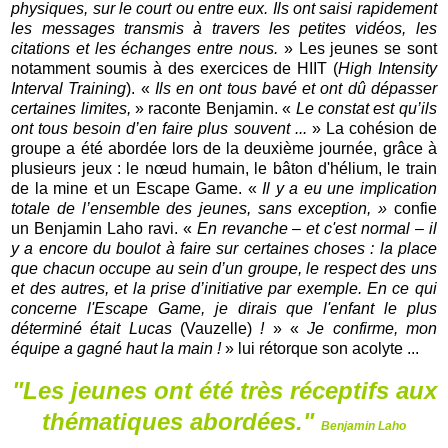
physiques, sur le court ou entre eux. Ils ont saisi rapidement
les messages transmis à travers les petites vidéos, les
citations et les échanges entre nous.
» Les jeunes se sont
notamment soumis à des exercices de HIIT (
High Intensity
Interval Training
). «
Ils en ont tous bavé et ont dû dépasser
certaines limites,
» raconte Benjamin. «
Le constat est qu’ils
ont tous besoin d’en faire plus souvent ...
»
La cohésion de
groupe a été abordée lors de la deuxième journée, grâce à
plusieurs jeux : le nœud humain, le bâton d'hélium, le train
de la mine et un Escape Game. «
Il y a eu une implication
totale de l’ensemble des jeunes, sans exception, »
confie
un Benjamin Laho ravi. «
En revanche – et c'est normal – il
y a encore du boulot à faire sur certaines choses : la place
que chacun occupe au sein d’un groupe, le respect des uns
et des autres, et la prise d’initiative par exemple. En ce qui
concerne l'Escape Game, je dirais que l'enfant le plus
déterminé était Lucas
(Vauzelle)
!
» «
Je confirme, mon
équipe a gagné haut la main !
» lui rétorque son acolyte ...
"Les jeunes ont été très réceptifs aux
thématiques abordées."
Benjamin Laho