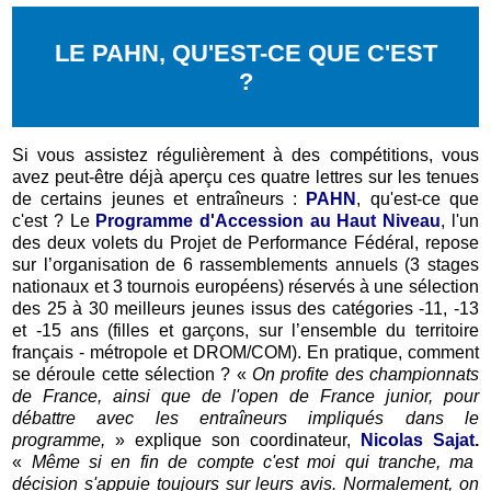
LE PAHN, QU'EST-CE QUE C'EST
?
Si vous assistez régulièrement à des compétitions, vous
avez peut-être déjà aperçu ces quatre lettres sur les tenues
de certains jeunes et entraîneurs :
PAHN
, qu'est-ce que
c'est ? Le
Programme d'Accession au Haut Niveau
, l'un
des deux volets du Projet de Performance Fédéral, repose
sur l’organisation de 6 rassemblements annuels (3 stages
nationaux et 3 tournois européens) réservés à une sélection
des 25 à 30 meilleurs jeunes issus des catégories -11, -13
et -15 ans (filles et garçons, sur l’ensemble du territoire
français - métropole et DROM/COM). En pratique, comment
se déroule cette sélection ? «
O
n profite des championnats
de France, ainsi que de l'open de France junior, pour
débattre avec les entraîneurs impliqués dans le
programme,
» explique son coordinateur,
Nicolas Sajat
.
«
Même si en fin de compte c'est moi qui tranche, ma
décision s'appuie toujours sur leurs avis. Normalement, on