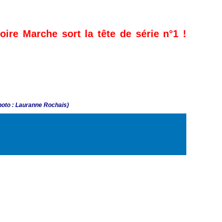
oire Marche sort la tête de série n°1 !
photo : Lauranne Rochais)