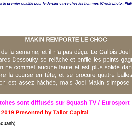
t le premier qualifié pour le dernier carré chez les hommes (Crédit photo : Phi
MAKIN REMPORTE LE CHOC
s de la semaine, et il n'a pas déçu. Le Gallois Joe
ares Dessouky se relâche et enfile les points ga
ne commet aucune faute et est plus solide dans l'
core la course en tête, et se procure quatre ball
match est assez hâchée, mais Joel Makin s'impose 
ches sont diffusés sur Squash TV / Eurosport 
2019 Presented by Tailor Capital
 Squash)