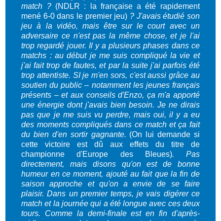
match ?
(NDLR : la française a été rapidement
mené 6-0 dans le premier jeu)
? J'avais étudié son
jeu à la vidéo, mais être sur le court avec un
adversaire ce n'est pas la même chose, et je l'ai
trop regardé jouer. Il y a plusieurs phases dans ce
matchs : au début je me suis compliqué la vie et
j'ai fait trop de fautes, et par la suite j'ai parfois été
trop attentiste. SI je m'en sors, c'est aussi grâce au
soutien du public – notamment les jeunes français
présents – et aux conseils d'Enzo, ça m'a apporté
une énergie dont j'avais bien besoin. Je ne dirais
pas que je me suis vu perdre, mais oui, il y a eu
des moments compliqués dans ce match et ça fait
du bien d'en sortir gagnante.
(On lui demande si
cette victoire est dû aux effets du titre de
championne d'Europe des Bleues)
. Pas
directement, mais disons qu'on est de bonne
humeur en ce moment, ajouté au fait que la fin de
saison approche et qu'on a envie de se faire
plaisir. Dans un premier temps, je vais digérer ce
match et la journée qui a été longue avec ces deux
tours. Comme la demi-finale est en fin d'après-