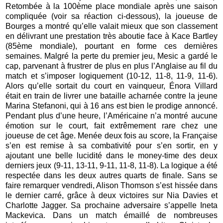
Retombée à la 100ème place mondiale après une saison
compliquée (voir sa réaction ci-dessous), la joueuse de
Bourges a montré qu’elle valait mieux que son classement
en délivrant une prestation très aboutie face à Kace Bartley
(85ème mondiale), pourtant en forme ces dernières
semaines. Malgré la perte du premier jeu, Mesic a gardé le
cap, parvenant à frustrer de plus en plus l’Anglaise au fil du
match et s’imposer logiquement (10-12, 11-8, 11-9, 11-6).
Alors qu’elle sortait du court en vainqueur, Énora Villard
était en train de livrer une bataille acharnée contre la jeune
Marina Stefanoni, qui à 16 ans est bien le prodige annoncé.
Pendant plus d’une heure, l’Américaine n’a montré aucune
émotion sur le court, fait extrêmement rare chez une
joueuse de cet âge. Menée deux fois au score, la Française
s’en est remise à sa combativité pour s’en sortir, en y
ajoutant une belle lucidité dans le money-time des deux
derniers jeux (9-11, 13-11, 9-11, 11-8, 11-8). La logique a été
respectée dans les deux autres quarts de finale. Sans se
faire remarquer vendredi, Alison Thomson s’est hissée dans
le dernier carré, grâce à deux victoires sur Nia Davies et
Charlotte Jagger. Sa prochaine adversaire s’appelle Ineta
Mackevica. Dans un match émaillé de nombreuses