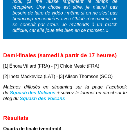
midi, ça me laisse largement le temps de
récupérer. Une chose est sûre, je n'aurai pas
besoin de faire de vidéo : même si on ne s'est pas
beaucoup rencontrées avec Chloé récemment, on
se connaît par cœur. Je m'attends à un match
difficile, car elle joue très bien en ce moment.
»
Demi-finales (samedi à partir de 17 heures)
[1] Énora Villard (FRA) - [7] Chloé Mesic (FRA)
[2] Ineta Mackevica (LAT) - [3] Alison Thomson (SCO)
Matches diffusés en streaming sur la page Facebook
du
Squash des Volcans
+
suivez le tournoi en direct sur le
blog du
Squash des Volcans
Résultats
Quarts de finale (vendredi)