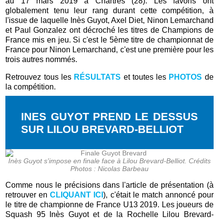
au 17 mars 2019 à Chartres (28). Les favoris ont
globalement tenu leur rang durant cette compétition, à
l'issue de laquelle Inès Guyot, Axel Diet, Ninon Lemarchand
et Paul Gonzalez ont décroché les titres de Champions de
France mis en jeu. Si c'est le 5ème titre de championnat de
France pour Ninon Lemarchand, c'est une première pour les
trois autres nommés.
Retrouvez tous les
RÉSULTATS
et toutes les
PHOTOS
de
la compétition.
INES GUYOT PREND LE DESSUS
SUR LILOU BREVARD-BELLIOT
Inès Guyot s'impose en finale face à Lilou Brevard-Belliot. Crédits
Photos : Nicolas Barbeau
Comme nous le précisions dans l'article de présentation (à
retrouver en
CLIQUANT ICI
), c'était le match annoncé pour
le titre de championne de France U13 2019. Les joueurs de
Squash 95 Inès Guyot et de la Rochelle Lilou Brevard-