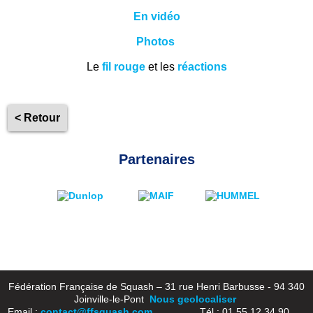
En vidéo
Photos
Le
fil rouge
et les
réactions
< Retour
Partenaires
Fédération Française de Squash – 31 rue Henri Barbusse - 94 340
Joinville-le-Pont
Nous geolocaliser
Email :
contact@ffsquash.com
Tél.: 01 55 12 34 90