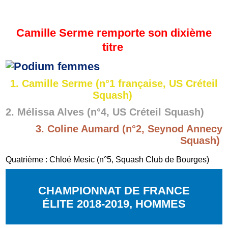
Camille Serme remporte son dixième
titre
1. Camille Serme (n°1 française, US Créteil
Squash)
2. Mélissa Alves (n°4, US Créteil Squash)
3. Coline Aumard (n°2, Seynod Annecy
Squash)
Quatrième : Chloé Mesic (n°5, Squash Club de Bourges)
CHAMPIONNAT DE FRANCE
ÉLITE 2018-2019, HOMMES